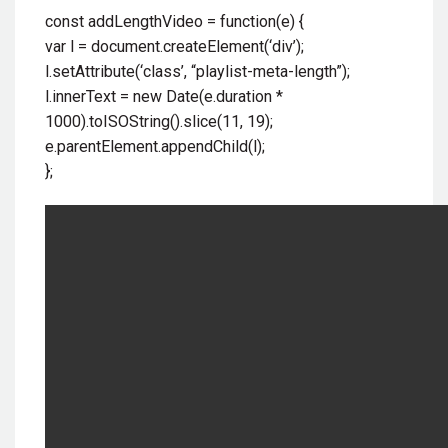
const addLengthVideo = function(e) {
var l = document.createElement(‘div’);
l.setAttribute(‘class’, “playlist-meta-length”);
l.innerText = new Date(e.duration *
1000).toISOString().slice(11, 19);
e.parentElement.appendChild(l);
};