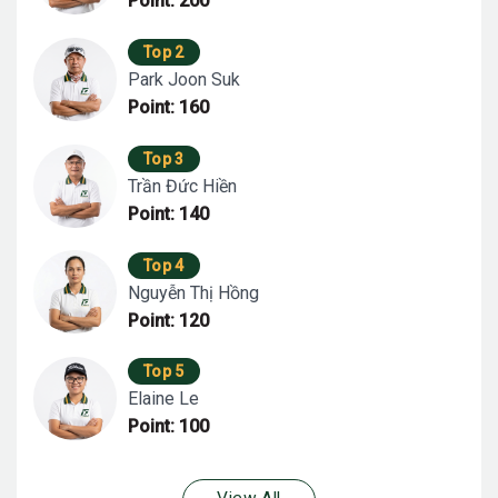
Point: 200
Top 2
Park Joon Suk
Point: 160
Top 3
Trần Đức Hiền
Point: 140
Top 4
Nguyễn Thị Hồng
Point: 120
Top 5
Elaine Le
Point: 100