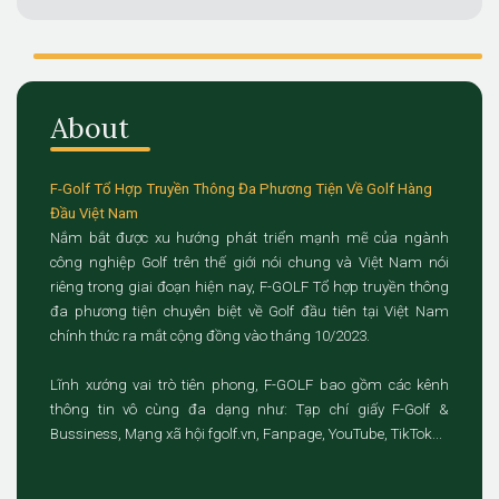
About
F-Golf Tổ Hợp Truyền Thông Đa Phương Tiện Về Golf Hàng
Đầu Việt Nam
Nắm bắt được xu hướng phát triển mạnh mẽ của ngành
công nghiệp Golf trên thế giới nói chung và Việt Nam nói
riêng trong giai đoạn hiện nay, F-GOLF Tổ hợp truyền thông
đa phương tiện chuyên biệt về Golf đầu tiên tại Việt Nam
chính thức ra mắt cộng đồng vào tháng 10/2023.
Lĩnh xướng vai trò tiên phong, F-GOLF bao gồm các kênh
thông tin vô cùng đa dạng như: Tạp chí giấy F-Golf &
Bussiness, Mạng xã hội fgolf.vn, Fanpage, YouTube, TikTok...