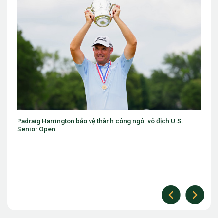
draig Harrington bảo vệ thành công ngôi vô địch U.S.
Một lá c
nior Open
không t