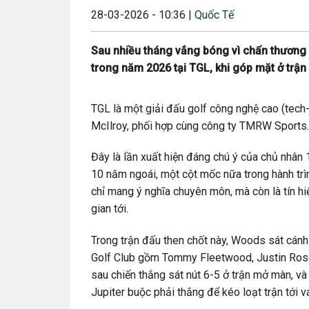
28-03-2026 - 10:36 |
Quốc Tế
23/08/2024 12:00
28/06/2024 12:00
Sau nhiều tháng vắng bóng vì chấn thương 
trong năm 2026 tại TGL, khi góp mặt ở trận 
24/05/2024 12:00
25/04/2024 6:00 
TGL
là một giải đấu golf công nghệ cao (tech
07/03/2024 12:00
McIlroy
, phối hợp cùng công ty TMRW Sports.
22/12/2023 12:30
Đây là lần xuất hiện đáng chú ý của chủ nhân 
26/10/2023 12:00
10 năm ngoái, một cột mốc nữa trong hành trì
chỉ mang ý nghĩa chuyên môn, mà còn là tín hi
gian tới.
Trong trận đấu then chốt này, Woods sát cá
Golf Club gồm Tommy Fleetwood, Justin Rose
sau chiến thắng sát nút 6-5 ở trận mở màn, và
Jupiter buộc phải thắng để kéo loạt trận tới v