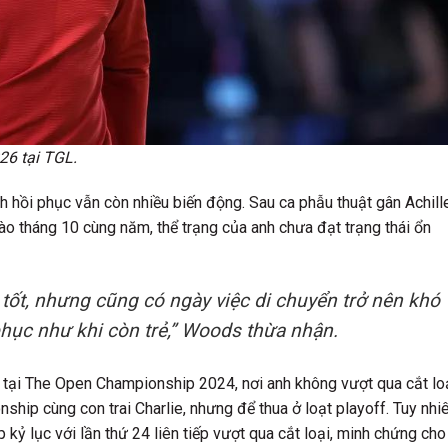
26 tại TGL.
ình hồi phục vẫn còn nhiều biến động. Sau ca phẫu thuật gân Achill
o tháng 10 cùng năm, thể trạng của anh chưa đạt trạng thái ổn
 tốt, nhưng cũng có ngày việc di chuyển trở nên khó
hục như khi còn trẻ,”
Woods thừa nhận.
 tại The Open Championship 2024, nơi anh không vượt qua cắt loạ
ip cùng con trai Charlie, nhưng để thua ở loạt playoff. Tuy nhiê
kỷ lục với lần thứ 24 liên tiếp vượt qua cắt loại, minh chứng cho