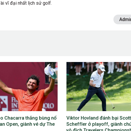
 vĩ đại nhất lịch sử golf.
Admi
 Hovland đánh bại Scottie
Phil Mickelson lỡ The Open
ler ở playoff, giành chức
2026, lần đầu vắng mặt ở cả 4
h Travelers Championship
giải major trong năm