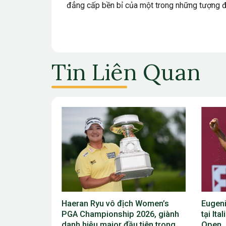
đẳng cấp bền bỉ của một trong những tượng đài
Tin Liên Quan
 Women’s
Eugenio Chacarra thắng bùng nổ
Viktor
026, giành
tại Italian Open, giành vé dự The
Scheff
tiên trong
Open
vô địc