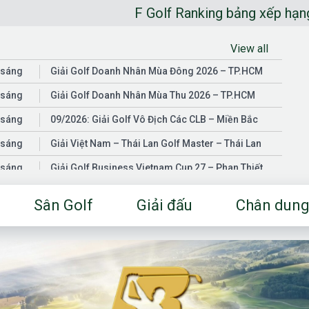
F Golf Ranking bảng xếp hạng golfer ng
View all
 sáng
Giải Golf Doanh Nhân Mùa Đông 2026 – TP.HCM
 sáng
Giải Golf Doanh Nhân Mùa Thu 2026 – TP.HCM
 sáng
09/2026: Giải Golf Vô Địch Các CLB – Miền Bắc
 sáng
Giải Việt Nam – Thái Lan Golf Master – Thái Lan
 sáng
Giải Golf Business Vietnam Cup 27 – Phan Thiết
 sáng
Giải Golf Doanh Nhân Mùa Hè 2026 – Đồng Nai
Sân Golf
Giải đấu
Chân dung
 sáng
Giải Golf Vô Địch Các CLB – Miền Nam
03/2026: Giải Golf Doanh Nhân Mùa Xuân 2026 –
 sáng
TP.HCM
 sáng
Fgolf Open Championship – Tây Ninh
 sáng
Golf Business Vietnam Cup 25
Giải Golf Business Vietnam Cup 26 và Giải Vô Địch