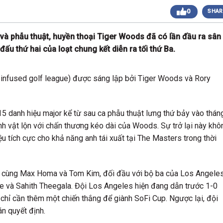
0
SHAR
 sáng
Giải Golf Doanh Nhân Mùa Hè 2024
Giải Golf Gia Đình lần 1 (Family Golf Tournament
 chiều
2024)
và phẫu thuật, huyền thoại Tiger Woods đã có lần đầu ra sân
Giải Golf Doanh nghiệp và Thương hiệu Việt Nam
đấu thứ hai của loạt chung kết diễn ra tối thứ Ba.
 chiều
lần thứ 22 (Business Vietnam Cup 22)
Giải Golf Vô địch các CLB toàn quốc Lần 1
sáng
(Vietnam Golf Club Championship 2024)
-infused golf league) được sáng lập bởi
Tiger Woods
và
Rory
Giải Cặp Đôi Hoàn Hảo Lần 3 (Perfect Golf Couple
 chiều
3)
Giải Golf Cặp đôi hoàn hảo Lần 2 (Perfect Golf
 chiều
Couple 2)
15 danh hiệu major kể từ sau ca phẫu thuật lưng thứ bảy vào thán
 chiều
Giải Golf Business & Brand VN Championship 20
nh vật lộn với chấn thương kéo dài của Woods. Sự trở lại này khô
ệu tích cực cho khả năng anh tái xuất tại The Masters trong thời
nh cùng Max Homa và Tom Kim, đối đầu với bộ ba của Los Angele
 và Sahith Theegala. Đội Los Angeles hiện đang dẫn trước 1-0
 chỉ cần thêm một chiến thắng để giành SoFi Cup. Ngược lại, đội
án quyết định.