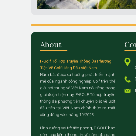
About
Co
F-Golf Tổ Hợp Truyền Thông Đa Phương
Tiện Về Golf Hàng Đầu Việt Nam
Nắm bắt được xu hướng phát triển mạnh
mẽ của ngành công nghiệp Golf trên thế
giới nói chung và Việt Nam nói riêng trong
giai đoạn hiện nay, F-GOLF Tổ hợp truyền
thông đa phương tiện chuyên biệt về Golf
đầu tiên tại Việt Nam chính thức ra mắt
cộng đồng vào tháng 10/2023.
Lĩnh xướng vai trò tiên phong, F-GOLF bao
gồm các kênh thông tin vô cùng đa dạng