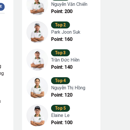
Nguyễn Văn Chiến
E
Point: 200
Top 2
Park Joon Suk
Point: 160
Top 3
Trần Đức Hiền
g
Point: 140
ng
Top 4
Nguyễn Thị Hồng
Point: 120
s
Top 5
Elaine Le
Point: 100