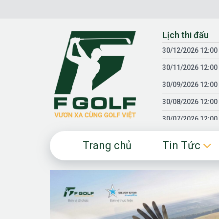
Chuyển
đến
nội
Lịch thi đấu
dung
30/12/2026 12:00
30/11/2026 12:00
30/09/2026 12:00
30/08/2026 12:00
30/07/2026 12:00
30/06/2026 12:00
Trang chủ
Tin Tức
30/05/2026 12:00
30/03/2026 12:00
30/01/2026 12:00
18/04/2025 12:00