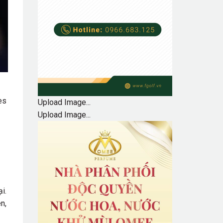
es
Upload Image...
Upload Image...
i.
n,