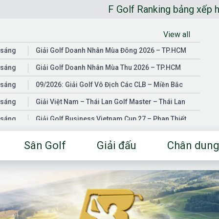
F Golf Ranking bảng xếp hạng golfer
View all
 sáng
Giải Golf Doanh Nhân Mùa Đông 2026 – TP.HCM
 sáng
Giải Golf Doanh Nhân Mùa Thu 2026 – TP.HCM
 sáng
09/2026: Giải Golf Vô Địch Các CLB – Miền Bắc
 sáng
Giải Việt Nam – Thái Lan Golf Master – Thái Lan
 sáng
Giải Golf Business Vietnam Cup 27 – Phan Thiết
 sáng
Giải Golf Doanh Nhân Mùa Hè 2026 – Đồng Nai
Sân Golf
Giải đấu
Chân dung
 sáng
Giải Golf Vô Địch Các CLB – Miền Nam
03/2026: Giải Golf Doanh Nhân Mùa Xuân 2026 –
 sáng
TP.HCM
 sáng
Fgolf Open Championship – Tây Ninh
 sáng
Golf Business Vietnam Cup 25
Giải Golf Business Vietnam Cup 26 và Giải Vô Địch