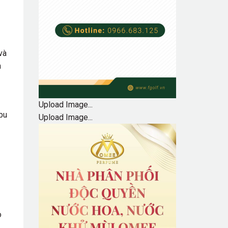
và
n
Upload Image...
Abu
Upload Image...
o