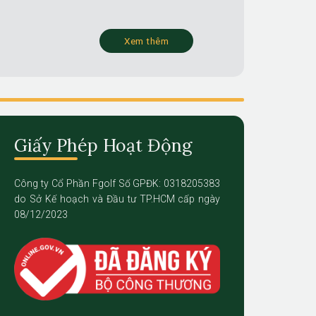
Xem thêm
Giấy Phép Hoạt Động
Công ty Cổ Phần Fgolf Số GPĐK: 0318205383
do Sở Kế hoạch và Đầu tư TP.HCM cấp ngày
08/12/2023