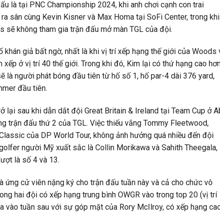
đấu là tại PNC Championship 2024, khi anh chơi cạnh con trai
 ra sân cùng Kevin Kisner và Max Homa tại SoFi Center, trong khi
nks sẽ không tham gia trận đấu mở màn TGL của đội.
hán giả bất ngờ, nhất là khi vị trí xếp hạng thế giới của Woods 
 xếp ở vị trí 40 thế giới. Trong khi đó, Kim lại có thứ hạng cao hơ
 sẽ là người phát bóng đầu tiên từ hố số 1, hố par-4 dài 376 yard,
mmer đầu tiên.
ở lại sau khi dẫn dắt đội Great Britain & Ireland tại Team Cup ở 
ng trận đấu thứ 2 của TGL. Việc thiếu vắng Tommy Fleetwood,
 Classic của DP World Tour, không ảnh hưởng quá nhiều đến đội
golfer người Mỹ xuất sắc là Collin Morikawa và Sahith Theegala,
ượt là số 4 và 13.
à ứng cử viên nặng ký cho trận đấu tuần này và cả cho chức vô
ong hai đội có xếp hạng trung bình OWGR vào trong top 20 (vị trí
a vào tuần sau với sự góp mặt của Rory McIlroy, có xếp hạng ca