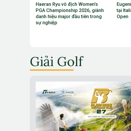
 Women’s
Eugenio Chacarra thắng bùng nổ
Viktor
026, giành
tại Italian Open, giành vé dự The
Scheff
tiên trong
Open
vô địc
2026
Giải Golf