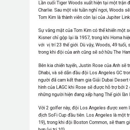
Lần cuối Tiger Woods xuất hiện tại một trận 
Charlie. Sau một vài tuần nghỉ ngơi, Woods sẽ
Tom Kim là thành viên còn lại của Jupiter Li
Sự vắng mặt của Tom Kim có thể khiến một số k
Kisner chỉ gộp lại là 1957, trong khi Homa hiện
với vị trí 23 thế giới. Dù vậy, Woods, 49 tuổi,
trong khi đội của anh cũng sẽ sở hữu The Ha
Bên kia chiến tuyến, Justin Rose của Anh sẽ tr
Dhabi, và sẽ dẫn đầu đội Los Angeles GC tro
người đã cam kết tham gia Giải Dubai Desert
hình của LAGC khi Rose sẽ được hỗ trợ bởi 2 
những người hiện đang xếp hạng Thế giới lần l
Với 2 golfer này, đội Los Angeles được xem l
địch SoFi Cup đầu tiên. Los Angeles là một tr
19), trong khi đội Boston Common, sẽ tham gi
hơn (vị trí 10).