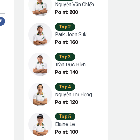
Nguyễn Văn Chiến
Point: 200
E
Top 2
Park Joon Suk
Point: 160
Top 3
n
Trần Đức Hiền
Point: 140
Top 4
Nguyễn Thị Hồng
Point: 120
Top 5
Elaine Le
Point: 100