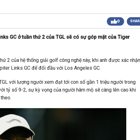
 sáng
Giải Golf Doanh Nhân Mùa Hè 2024
Giải Golf Gia Đình lần 1 (Family Golf Tournament
 chiều
0
SHAR
2024)
Giải Golf Doanh nghiệp và Thương hiệu Việt Nam
 chiều
lần thứ 22 (Business Vietnam Cup 22)
inks GC ở tuần thứ 2 của TGL sẽ có sự góp mặt của Tiger
Giải Golf Vô địch các CLB toàn quốc Lần 1
sáng
(Vietnam Golf Club Championship 2024)
Giải Cặp Đôi Hoàn Hảo Lần 3 (Perfect Golf Couple
 chiều
3)
ứ 2 của hệ thống giải golf công nghệ này, khi anh được xác nhậ
Giải Golf Cặp đôi hoàn hảo Lần 2 (Perfect Golf
 chiều
upiter Links GC để đối đầu với Los Angeles GC.
Couple 2)
 chiều
Giải Golf Business & Brand VN Championship 20
GL với lượng người xem đạt tới con số gần 1 triệu người trong
ới tỷ số 9-2, sự kỳ vọng của người hâm mộ sẽ càng lên cao khi
 theo.