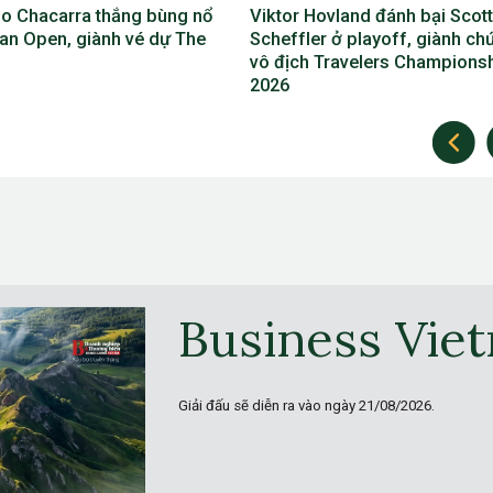
 Hovland đánh bại Scottie
Phil Mickelson lỡ The Open
ler ở playoff, giành chức
2026, lần đầu vắng mặt ở cả 4
h Travelers Championship
giải major trong năm
Business Vie
Giải đấu sẽ diễn ra vào ngày
21/08/2026.