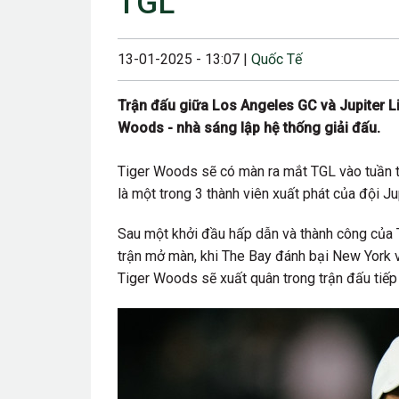
TGL
23/08/2024 12:00
28/06/2024 12:00
13-01-2025 - 13:07 |
Quốc Tế
24/05/2024 12:00
Trận đấu giữa Los Angeles GC và Jupiter L
25/04/2024 6:00 
Woods - nhà sáng lập hệ thống giải đấu.
07/03/2024 12:00
Tiger Woods sẽ có màn ra mắt TGL vào tuần th
22/12/2023 12:30
là một trong 3 thành viên xuất phát của đội J
26/10/2023 12:00
Sau một khởi đầu hấp dẫn và thành công của T
trận mở màn, khi The Bay đánh bại New York v
Tiger Woods sẽ xuất quân trong trận đấu tiếp