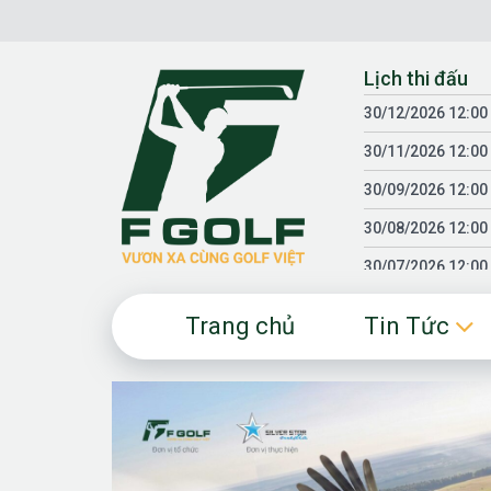
Chuyển
đến
nội
Lịch thi đấu
dung
30/12/2026 12:00
30/11/2026 12:00
30/09/2026 12:00
30/08/2026 12:00
30/07/2026 12:00
30/06/2026 12:00
Trang chủ
Tin Tức
30/05/2026 12:00
30/03/2026 12:00
30/01/2026 12:00
18/04/2025 12:00