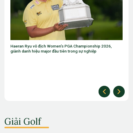
eran Ryu vô địch Women’s PGA Championship 2026,
Eugenio 
ành danh hiệu major đầu tiên trong sự nghiệp
The Ope
Giải Golf