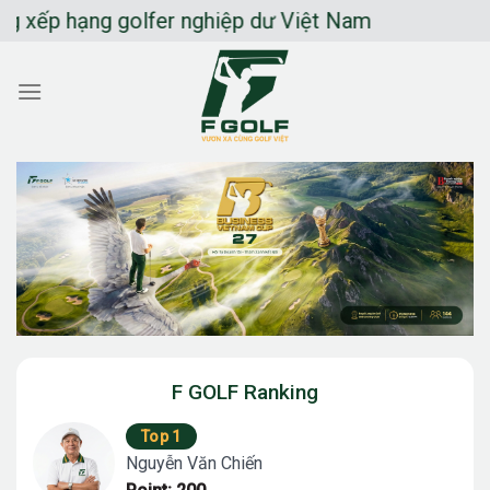
Chuyển
ếp hạng golfer nghiệp dư Việt Nam
đến
nội
dung
F GOLF Ranking
Top 1
Nguyễn Văn Chiến