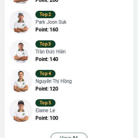
Point: 200
Top 2
Park Joon Suk
Point: 160
Top 3
Trần Đức Hiền
Point: 140
Top 4
Nguyễn Thị Hồng
Point: 120
Top 5
Elaine Le
Point: 100