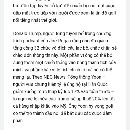
bắt đầu tập luyện trở lại” để chuẩn bị cho một cuộc
gặp mặt trực tiếp với người được xem là tín đồ golf
nổi tiếng nhất thế giới.
Donald Trump, người từng tuyên bố trong chương
trình podcast của Joe Rogan rằng ông đã giành
tổng cộng 32 chức vô địch câu lạc bộ, chắc chắn sẽ
chào đón thông tin này. Một phần vì ông có thể bổ
sung thêm một chiến thắng vào bảng thành tích của
mình, và phần khác vì lợi ích chính trị mà nó có thể
mang lại. Theo NBC News, Tổng thống Yoon –
người vừa chứng kiến tỷ lệ ủng hộ tại Hàn Quốc
giảm xuống mức thấp kỷ lục 17% vào tuần trước –
lo ngại về lời hứa của Trump sẽ áp thuế 20% lên tất
cả hàng nhập khẩu vào Mỹ. Ông Yoon hy vọng golf
có thể trở thành cầu nối để bắt đầu các cuộc đàm
phán.