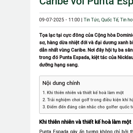
Caribe với Punta Es
23/08/2024 12:00
28/06/2024 12:00
09-07-2025 - 11:00 |
Tin Tức
,
Quốc Tế
,
Tin ho
24/05/2024 12:00
Tọa lạc tại cực đông của Cộng hòa Dominic
25/04/2024 6:00 
sơ, hàng dừa nhiệt đới và đại dương xanh 
dẫn nhất vùng Caribe. Nơi đây hội tụ ba s
07/03/2024 12:00
trong đó Punta Espada, kiệt tác của Nickla
22/12/2023 12:30
dưỡng hạng sang.
26/10/2023 12:00
Nội dung chính
Khi thiên nhiên và thiết kế hoà làm một
Trải nghiệm chơi golf trong điều kiện khí h
Điểm đến đáng cân nhắc cho golfer quốc t
Khi thiên nhiên và thiết kế hoà làm một
Punta Espada gây ấn tượng không chỉ bởi th