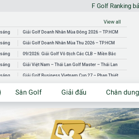
F Golf Ranking bảng xếp hạng golf
View all
 sáng
Giải Golf Doanh Nhân Mùa Đông 2026 – TP.HCM
 sáng
Giải Golf Doanh Nhân Mùa Thu 2026 – TP.HCM
 sáng
09/2026: Giải Golf Vô Địch Các CLB – Miền Bắc
 sáng
Giải Việt Nam – Thái Lan Golf Master – Thái Lan
 sáng
Giải Golf Business Vietnam Cup 27 – Phan Thiết
 sáng
Giải Golf Doanh Nhân Mùa Hè 2026 – Đồng Nai
Sân Golf
Giải đấu
Chân dung
 sáng
Giải Golf Vô Địch Các CLB – Miền Nam
03/2026: Giải Golf Doanh Nhân Mùa Xuân 2026 –
 sáng
TP.HCM
 sáng
Fgolf Open Championship – Tây Ninh
 sáng
Golf Business Vietnam Cup 25
Giải Golf Business Vietnam Cup 26 và Giải Vô Địch