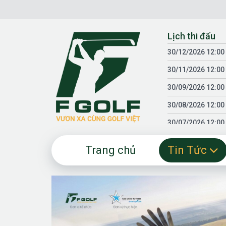
Chuyển
đến
nội
Lịch thi đấu
dung
30/12/2026 12:00
30/11/2026 12:00
30/09/2026 12:00
30/08/2026 12:00
30/07/2026 12:00
30/06/2026 12:00
Trang chủ
Tin Tức
30/05/2026 12:00
30/03/2026 12:00
30/01/2026 12:00
18/04/2025 12:00