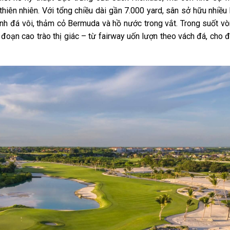
hiên nhiên. Với tổng chiều dài gần 7.000 yard, sân sở hữu nhiều
ình đá vôi, thảm cỏ Bermuda và hồ nước trong vắt. Trong suốt v
đoạn cao trào thị giác – từ fairway uốn lượn theo vách đá, cho 