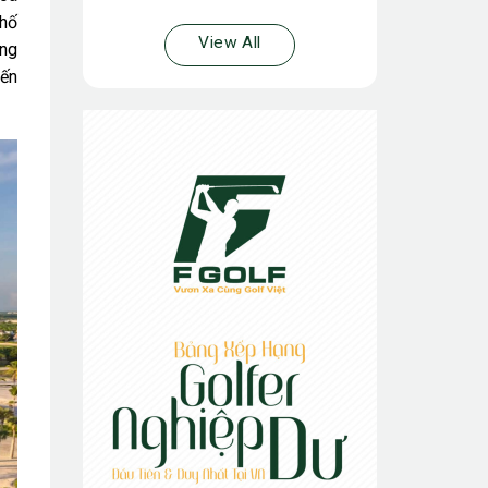
 hố
View All
òng
đến