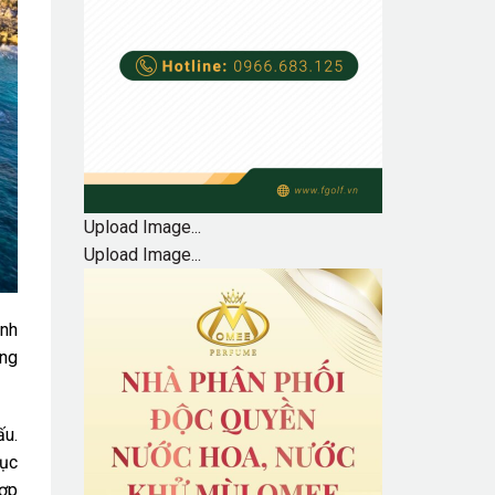
Upload Image...
Upload Image...
anh
ưng
ấu.
mục
gợp