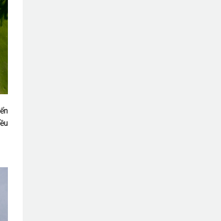
iển
iều