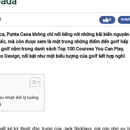
pada
 sáng
Giải Golf Doanh Nhân Mùa Hè 2024
Giải Golf Gia Đình lần 1 (Family Golf Tournament
 chiều
t
0
SHAR
2024)
Giải Golf Doanh nghiệp và Thương hiệu Việt Nam
 chiều
lần thứ 22 (Business Vietnam Cup 22)
a, Punta Cana không chỉ nổi tiếng với những bãi biển nguyên
Giải Golf Vô địch các CLB toàn quốc Lần 1
sáng
biếc, mà còn được xem là một trong những điểm đến golf hấp
(Vietnam Golf Club Championship 2024)
Giải Cặp Đôi Hoàn Hảo Lần 3 (Perfect Golf Couple
ân golf nằm trong danh sách Top 100 Courses You Can Play,
 chiều
3)
us Design, nổi bật như một biểu tượng của golf kết hợp nghỉ
Giải Golf Cặp đôi hoàn hảo Lần 2 (Perfect Golf
 chiều
Couple 2)
 chiều
Giải Golf Business & Brand VN Championship 20
ậu nhiệt đới lý tưởng
ế
iết kế kỹ thuật đặc trưng của Jack Nicklaus, mà còn nhờ sự 