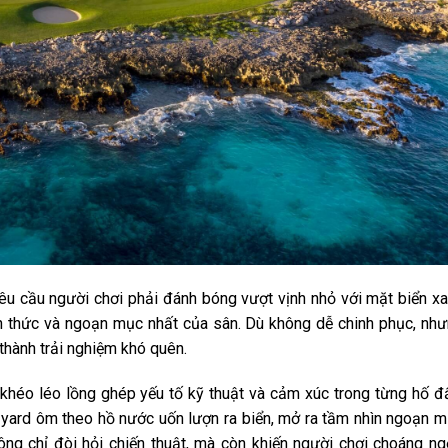
yêu cầu người chơi phải đánh bóng vượt vịnh nhỏ với mặt biển x
ch thức và ngoạn mục nhất của sân. Dù không dễ chinh phục, nh
thành trải nghiệm khó quên.
khéo léo lồng ghép yếu tố kỹ thuật và cảm xúc trong từng hố đ
0 yard ôm theo hồ nước uốn lượn ra biển, mở ra tầm nhìn ngoạn 
ông chỉ đòi hỏi chiến thuật, mà còn khiến người chơi choáng n