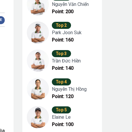
Nguyễn Văn Chiến
Point: 200
E
Top 2
Park Joon Suk
Point: 160
Top 3
Trần Đức Hiền
Point: 140
Top 4
Nguyễn Thị Hồng
Point: 120
Top 5
Elaine Le
Point: 100
hòa