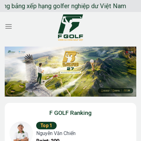
Chuyển
bảng xếp hạng golfer nghiệp dư Việt Nam
đến
nội
dung
F GOLF Ranking
Top 1
Nguyễn Văn Chiến