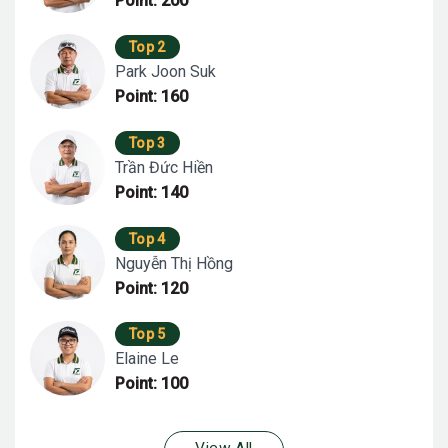
Point: 200
Top 2
Park Joon Suk
Point: 160
Top 3
Trần Đức Hiền
Point: 140
Top 4
Nguyễn Thị Hồng
Point: 120
Top 5
Elaine Le
Point: 100