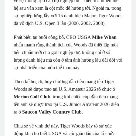
về sự thống trị ở cấp độ nghiệp dư – điều mà nhiều thế
hệ sau vẫn xem là cột mốc để hướng tới. Ngoài ra, trong
sự nghiệp lừng lẫy với 15 danh hiệu Major, Tiger Woods
đã vô địch U.S. Open 3 lần (2000, 2002, 2008).
Phát biểu tại buổi công bố, CEO USGA
Mike Whan
nhấn mạnh rằng thành tích của Woods đã thiết lập một
tiêu chuẩn mới cho golf nghiệp dư, không chỉ ở số
lượng danh hiệu mà còn ở tầm ảnh hưởng lâu dài đối với
sự phát triển của môn thể thao này.
Theo kế hoạch, huy chương đầu tiên mang tên Tiger
Woods sẽ được trao tại U.S. Amateur 2026 tổ chức ở
Merion Golf Club
, trong khi chiếc cúp đầu tiên mang
tên anh sẽ được trao tại U.S. Junior Amateur 2026 diễn
ra ở
Saucon Valley Country Club
.
Chia sẻ về vinh dự này, Tiger Woods bày tỏ sự xúc
động khi cho biết USGA và các giải đấu của tổ chức