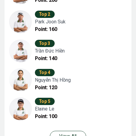
Point: 200
Top 2
Park Joon Suk
Point: 160
Top 3
Trần Đức Hiền
Point: 140
Top 4
Nguyễn Thị Hồng
Point: 120
Top 5
Elaine Le
Point: 100