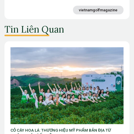
vietnamgolfmagazine
Tin Liên Quan
TỪ
VIB ra mắt chương trình “VIB Swing – Mở khóa đặc quyền,