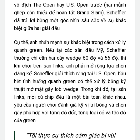
vô địch The Open hay U.S. Open trước (hai mảnh
ghép còn thiếu để hoàn tất Grand Slam), Scheffler
đã trả lời bằng một góc nhìn sâu sắc về sự khác
biệt giữa hai giải đấu.
Cụ thể, anh nhấn mạnh sự khác biệt trong cách xử lý
quanh green. Nếu tại các sân đấu Mỹ, Scheffler
thường chỉ cần hai cây wedge 60 độ và 56 độ, thì
khi chơi trên sân links, anh phải mở rộng lựa chọn
đáng kể. Scheffler giải thích rằng tại U.S. Open, hầu
hết tình huống quanh green có thể xử lý bằng kỹ
thuật mở mặt gậy lob wedge. Trong khi đó, tại sân
links, mọi cú chip đều là một bài toán khác nhau,
yêu cầu người chơi đánh giá kỹ vị trí bóng và chọn
gậy phù hợp với từng độ dốc, từng loại cỏ và tốc độ
của green.
“Tôi thực sự thích cảm giác bị vùi