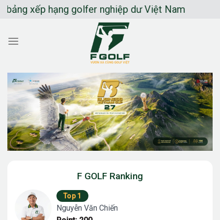
Chuyển
 xếp hạng golfer nghiệp dư Việt Nam
đến
nội
dung
F GOLF Ranking
Top 1
Nguyễn Văn Chiến