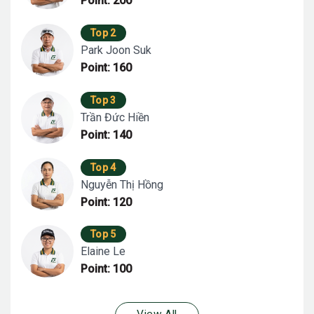
Point: 200
Top 2
Park Joon Suk
Point: 160
Top 3
Trần Đức Hiền
Point: 140
Top 4
Nguyễn Thị Hồng
Point: 120
Top 5
Elaine Le
Point: 100