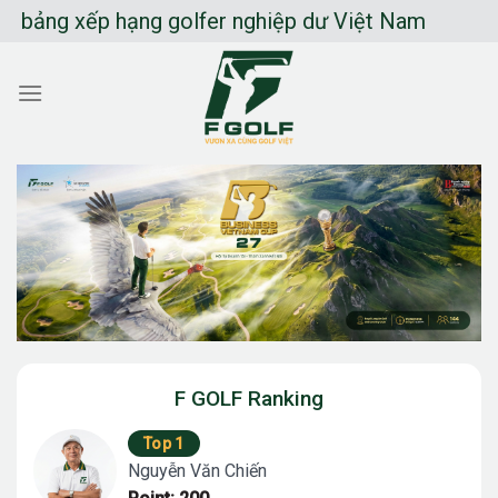
Chuyển
ng xếp hạng golfer nghiệp dư Việt Nam
đến
nội
dung
F GOLF Ranking
Top 1
Nguyễn Văn Chiến