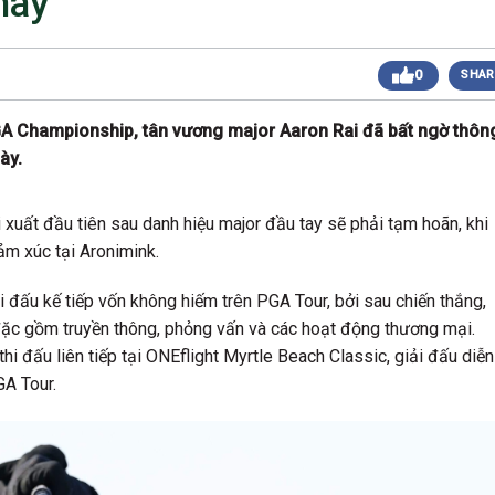
 này
 sáng
Giải Golf Doanh Nhân Mùa Hè 2024
Giải Golf Gia Đình lần 1 (Family Golf Tournament
 chiều
0
SHAR
2024)
Giải Golf Doanh nghiệp và Thương hiệu Việt Nam
 chiều
lần thứ 22 (Business Vietnam Cup 22)
PGA Championship, tân vương major Aaron Rai đã bất ngờ thôn
Giải Golf Vô địch các CLB toàn quốc Lần 1
sáng
ày.
(Vietnam Golf Club Championship 2024)
Giải Cặp Đôi Hoàn Hảo Lần 3 (Perfect Golf Couple
 chiều
3)
 xuất đầu tiên sau danh hiệu major đầu tay sẽ phải tạm hoãn, khi
Giải Golf Cặp đôi hoàn hảo Lần 2 (Perfect Golf
 chiều
Couple 2)
ảm xúc tại Aronimink.
 chiều
Giải Golf Business & Brand VN Championship 20
 đấu kế tiếp vốn không hiếm trên PGA Tour, bởi sau chiến thắng,
y đặc gồm truyền thông, phỏng vấn và các hoạt động thương mại.
 đấu liên tiếp tại ONEflight Myrtle Beach Classic, giải đấu diễn
GA Tour.