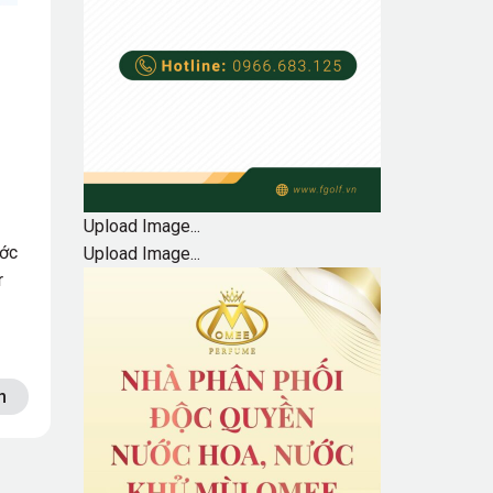
Upload Image...
ước
Upload Image...
r
n