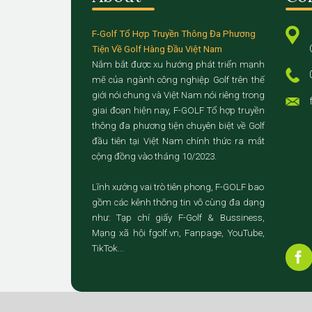
F-Golf Tổ Hợp Truyền Thông Đa Phương
Tiện Về Golf Hàng Đầu Việt Nam
Nắm bắt được xu hướng phát triển mạnh
mẽ của ngành công nghiệp Golf trên thế
giới nói chung và Việt Nam nói riêng trong
giai đoạn hiện nay, F-GOLF Tổ hợp truyền
thông đa phương tiện chuyên biệt về Golf
đầu tiên tại Việt Nam chính thức ra mắt
cộng đồng vào tháng 10/2023.
Lĩnh xướng vai trò tiên phong, F-GOLF bao
gồm các kênh thông tin vô cùng đa dạng
như: Tạp chí giấy F-Golf & Bussiness,
Mạng xã hội fgolf.vn, Fanpage, YouTube,
TikTok...