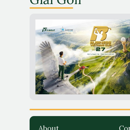
About
Co