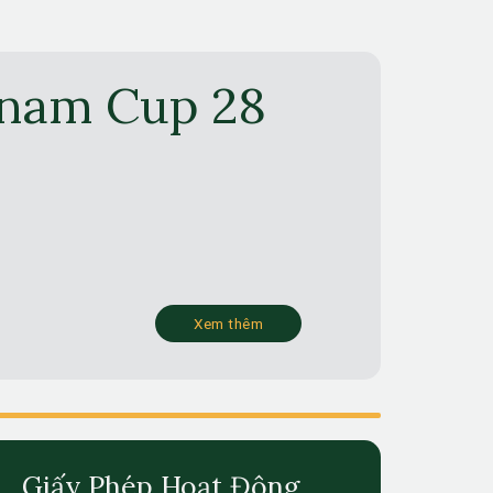
tnam Cup 28
Xem thêm
Giấy Phép Hoạt Động