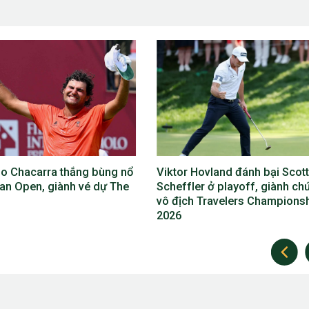
 Hovland đánh bại Scottie
Phil Mickelson lỡ The Open
ler ở playoff, giành chức
2026, lần đầu vắng mặt ở cả 4
h Travelers Championship
giải major trong năm