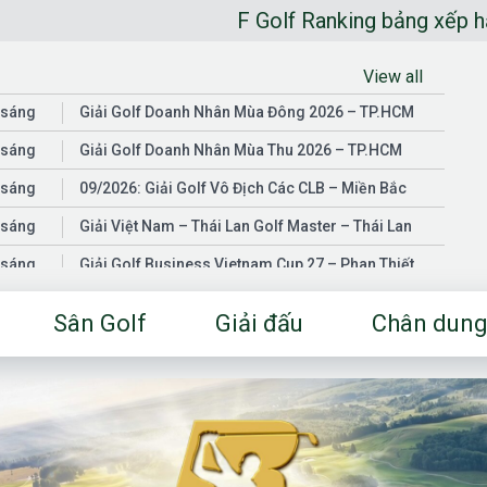
F Golf Ranking bảng xếp hạng golfe
View all
 sáng
Giải Golf Doanh Nhân Mùa Đông 2026 – TP.HCM
 sáng
Giải Golf Doanh Nhân Mùa Thu 2026 – TP.HCM
 sáng
09/2026: Giải Golf Vô Địch Các CLB – Miền Bắc
 sáng
Giải Việt Nam – Thái Lan Golf Master – Thái Lan
 sáng
Giải Golf Business Vietnam Cup 27 – Phan Thiết
 sáng
Giải Golf Doanh Nhân Mùa Hè 2026 – Đồng Nai
Sân Golf
Giải đấu
Chân dung
 sáng
Giải Golf Vô Địch Các CLB – Miền Nam
03/2026: Giải Golf Doanh Nhân Mùa Xuân 2026 –
 sáng
TP.HCM
 sáng
Fgolf Open Championship – Tây Ninh
 sáng
Golf Business Vietnam Cup 25
Giải Golf Business Vietnam Cup 26 và Giải Vô Địch