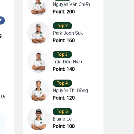
Nguyễn Văn Chiến
Point: 200
E
Top 2
Park Joon Suk
g
Point: 160
Top 3
Trần Đức Hiền
Point: 140
Top 4
Nguyễn Thị Hồng
 ra
Point: 120
Top 5
Elaine Le
Point: 100