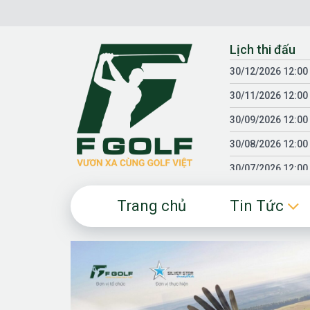
Chuyển
đến
nội
Lịch thi đấu
dung
30/12/2026 12:00
30/11/2026 12:00
30/09/2026 12:00
30/08/2026 12:00
30/07/2026 12:00
30/06/2026 12:00
Trang chủ
Tin Tức
30/05/2026 12:00
30/03/2026 12:00
30/01/2026 12:00
18/04/2025 12:00