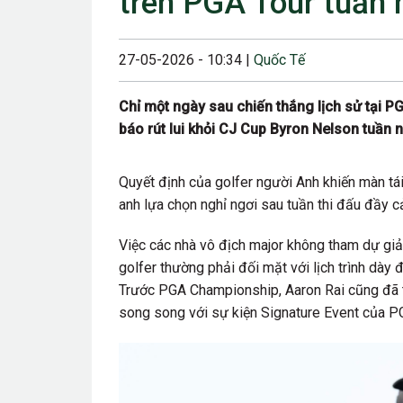
trên PGA Tour tuần
23/08/2024 12:00
28/06/2024 12:00
27-05-2026 - 10:34 |
Quốc Tế
24/05/2024 12:00
Chỉ một ngày sau chiến thắng lịch sử tại 
25/04/2024 6:00 
báo rút lui khỏi CJ Cup Byron Nelson tuần n
07/03/2024 12:00
Quyết định của golfer người Anh khiến màn tái
22/12/2023 12:30
anh lựa chọn nghỉ ngơi sau tuần thi đấu đầy c
26/10/2023 12:00
Việc các nhà vô địch major không tham dự giải
golfer thường phải đối mặt với lịch trình dà
Trước PGA Championship, Aaron Rai cũng đã thi
song song với sự kiện Signature Event của P