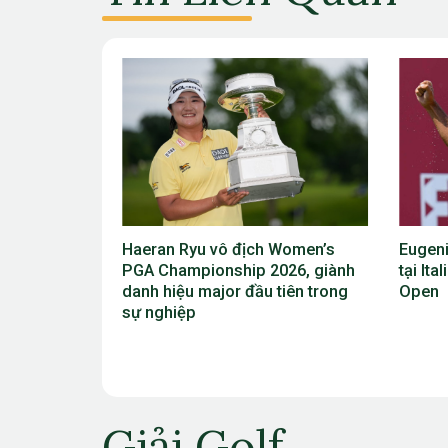
 Women’s
Eugenio Chacarra thắng bùng nổ
Viktor
026, giành
tại Italian Open, giành vé dự The
Scheff
tiên trong
Open
vô địc
2026
Giải Golf