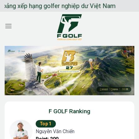
Chuyển
g xếp hạng golfer nghiệp dư Việt Nam
đến
nội
dung
F GOLF Ranking
Top 1
Nguyễn Văn Chiến