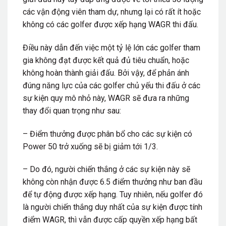
các vận động viên tham dự, nhưng lại có rất ít hoặc
không có các golfer được xếp hạng WAGR thi đấu.
Điều này dẫn đến việc một tỷ lệ lớn các golfer tham
gia không đạt được kết quả đủ tiêu chuẩn, hoặc
không hoàn thành giải đấu. Bởi vậy, để phản ánh
đúng năng lực của các golfer chủ yếu thi đấu ở các
sự kiện quy mô nhỏ này, WAGR sẽ đưa ra những
thay đổi quan trọng như sau:
– Điểm thưởng được phân bổ cho các sự kiện có
Power 50 trở xuống sẽ bị giảm tới 1/3.
– Do đó, người chiến thắng ở các sự kiện này sẽ
không còn nhận được 6.5 điểm thưởng như ban đầu
để tự động được xếp hạng. Tuy nhiên, nếu golfer đó
là người chiến thắng duy nhất của sự kiện được tính
điểm WAGR, thì vẫn được cấp quyền xếp hạng bất