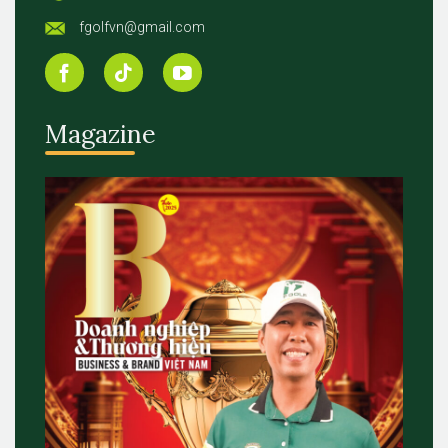
fgolfvn@gmail.com
Magazine