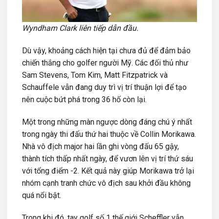
Wyndham Clark liên tiếp dẫn đầu.
Dù vậy, khoảng cách hiện tại chưa đủ để đảm bảo
chiến thắng cho golfer người Mỹ. Các đối thủ như
Sam Stevens
,
Tom Kim
,
Matt Fitzpatrick
và
Schauffele vẫn đang duy trì vị trí thuận lợi để tạo
nên cuộc bứt phá trong 36 hố còn lại.
Một trong những màn ngược dòng đáng chú ý nhất
trong ngày thi đấu thứ hai thuộc về
Collin Morikawa
.
Nhà vô địch major hai lần ghi vòng đấu 65 gậy,
thành tích thấp nhất ngày, để vươn lên vị trí thứ sáu
với tổng điểm -2. Kết quả này giúp Morikawa trở lại
nhóm cạnh tranh chức vô địch sau khởi đầu không
quá nổi bật.
Trong khi đó, tay golf số 1 thế giới Scheffler vẫn