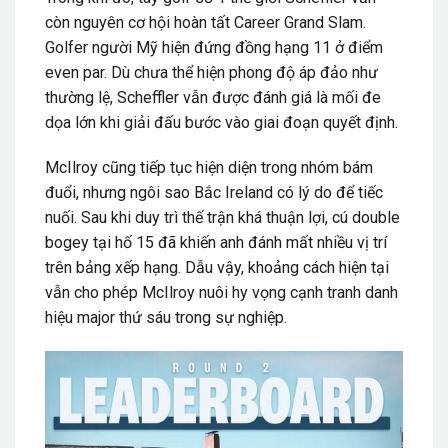
còn nguyên cơ hội hoàn tất Career Grand Slam.
Golfer người Mỹ hiện đứng đồng hạng 11 ở điểm
even par. Dù chưa thể hiện phong độ áp đảo như
thường lệ, Scheffler vẫn được đánh giá là mối đe
dọa lớn khi giải đấu bước vào giai đoạn quyết định.
McIlroy cũng tiếp tục hiện diện trong nhóm bám
đuổi, nhưng ngôi sao Bắc Ireland có lý do để tiếc
nuối. Sau khi duy trì thế trận khá thuận lợi, cú double
bogey tại hố 15 đã khiến anh đánh mất nhiều vị trí
trên bảng xếp hạng. Dẫu vậy, khoảng cách hiện tại
vẫn cho phép McIlroy nuôi hy vọng cạnh tranh danh
hiệu major thứ sáu trong sự nghiệp.