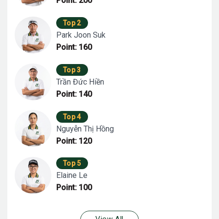
Point: 200
Top 2
Park Joon Suk
Point: 160
Top 3
Trần Đức Hiền
Point: 140
Top 4
Nguyễn Thị Hồng
Point: 120
Top 5
Elaine Le
Point: 100