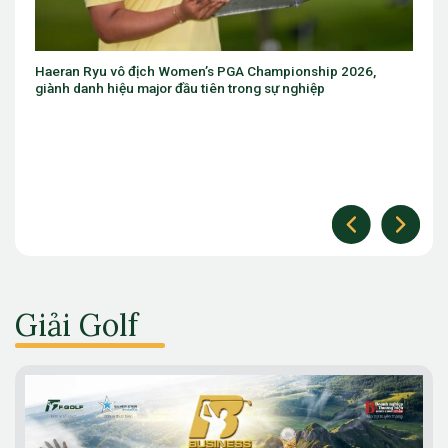
26,
Eugenio Chacarra thắng bùng nổ tại Italian Open, giành vé 
The Open
Giải Golf