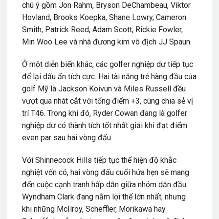
chú ý gồm Jon Rahm,
Bryson DeChambeau
,
Viktor
Hovland
,
Brooks Koepka
,
Shane Lowry
,
Cameron
Smith
,
Patrick Reed
,
Adam Scott
,
Rickie Fowler
,
Min Woo Lee
và nhà đương kim vô địch
JJ Spaun
.
Ở một diễn biến khác, các golfer nghiệp dư tiếp tục
để lại dấu ấn tích cực. Hai tài năng trẻ hàng đầu của
golf Mỹ là
Jackson Koivun
và
Miles Russell
đều
vượt qua nhát cắt với tổng điểm +3, cùng chia sẻ vị
trí T46. Trong khi đó,
Ryder Cowan
đang là golfer
nghiệp dư có thành tích tốt nhất giải khi đạt điểm
even par sau hai vòng đấu.
Với Shinnecock Hills tiếp tục thể hiện độ khắc
nghiệt vốn có, hai vòng đấu cuối hứa hẹn sẽ mang
đến cuộc cạnh tranh hấp dẫn giữa nhóm dẫn đầu.
Wyndham Clark đang nắm lợi thế lớn nhất, nhưng
khi những McIlroy, Scheffler, Morikawa hay