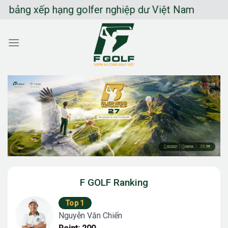
Chuyển
g xếp hạng golfer nghiệp dư Việt Nam
đến
nội
dung
F GOLF Ranking
Top 1
Nguyễn Văn Chiến