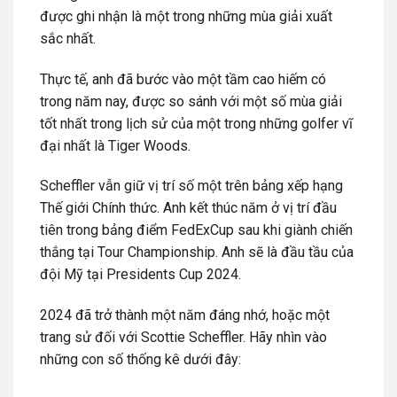
được ghi nhận là một trong những mùa giải xuất
sắc nhất.
Thực tế, anh đã bước vào một tầm cao hiếm có
trong năm nay, được so sánh với một số mùa giải
tốt nhất trong lịch sử của một trong những golfer vĩ
đại nhất là Tiger Woods.
Scheffler vẫn giữ vị trí số một trên bảng xếp hạng
Thế giới Chính thức. Anh kết thúc năm ở vị trí đầu
tiên trong bảng điểm FedExCup sau khi giành chiến
thắng tại Tour Championship. Anh sẽ là đầu tầu của
đội Mỹ tại Presidents Cup 2024.
2024 đã trở thành một năm đáng nhớ, hoặc một
trang sử đối với Scottie Scheffler. Hãy nhìn vào
những con số thống kê dưới đây: