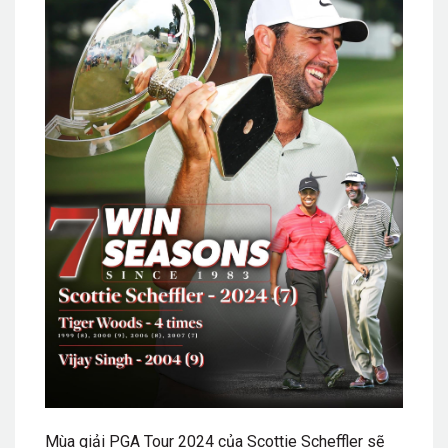
Mùa giải PGA Tour 2024 của Scottie Scheffler sẽ