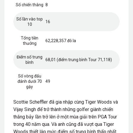
Số chiến thắng
8
Số lần vào top
16
10
Tổng tiền
62,228,357 đô la
thưởng
Điểm số trung
68,01 (điểm trung bình Tour 71,118)
bình
Số vòng đấu
đánh dưới 70
49
gậy
Scottie Scheffler đã gia nhập cùng Tiger Woods và
Vijay Singh để trở thành những golfer giành chiến
thắng bảy lần trở lên ở một mùa giải trên PGA Tour
trong 40 năm qua. Và anh cũng đã vượt qua Tiger
Woods thiết lập mức điểm số trung bình thấp nhất