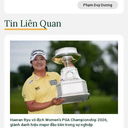
Phạm Duy Dương
Tin Liên Quan
Eugenio Chacarra thắng bùng nổ tại Italian Open, giành vé dự
The Open