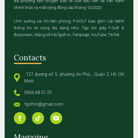
đa phương tiện chuyên biệt về Golf đầu tiên tại Việt Nam
chính thức ra mắt cộng đồng vào tháng 10/2023.
Lĩnh xướng vai trò tiên phong, F-GOLF bao gồm các kênh
thông tin vô cùng đa dạng như: Tạp chí giấy F-Golf &
Bussiness, Mạng xã hội fgolf.vn, Fanpage, YouTube, TikTok...
Contacts
127 đương số 5, phường An Phú , Quận 2, Hồ Chí
Minh
0966 68 31 25
fgolfvn@gmail.com
Magazine