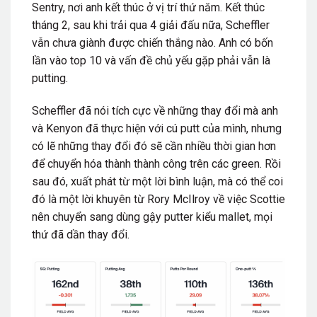
Sentry, nơi anh kết thúc ở vị trí thứ năm. Kết thúc
tháng 2, sau khi trải qua 4 giải đấu nữa, Scheffler
vẫn chưa giành được chiến thắng nào. Anh có bốn
lần vào top 10 và vấn đề chủ yếu gặp phải vẫn là
putting.
Scheffler đã nói tích cực về những thay đổi mà anh
và Kenyon đã thực hiện với cú putt của mình, nhưng
có lẽ những thay đổi đó sẽ cần nhiều thời gian hơn
để chuyển hóa thành thành công trên các green. Rồi
sau đó, xuất phát từ một lời bình luận, mà có thể coi
đó là một lời khuyên từ Rory McIlroy về việc Scottie
nên chuyển sang dùng gậy putter kiểu mallet, mọi
thứ đã dần thay đổi.