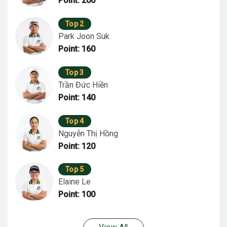
Point: 200
Top 2
Park Joon Suk
Point: 160
Top 3
Trần Đức Hiền
Point: 140
Top 4
Nguyễn Thị Hồng
Point: 120
Top 5
Elaine Le
Point: 100