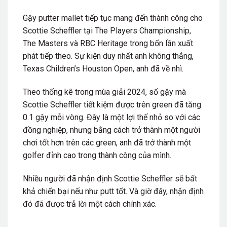
Gậy putter mallet tiếp tục mang đến thành công cho
Scottie Scheffler tại The Players Championship,
The Masters và RBC Heritage trong bốn lần xuất
phát tiếp theo. Sự kiện duy nhất anh không thắng,
Texas Children’s Houston Open, anh đã về nhì.
Theo thống kê trong mùa giải 2024, số gậy mà
Scottie Scheffler tiết kiệm được trên green đã tăng
0.1 gậy mỗi vòng. Đây là một lợi thế nhỏ so với các
đồng nghiệp, nhưng bằng cách trở thành một người
chơi tốt hơn trên các green, anh đã trở thành một
golfer đỉnh cao trong thành công của mình.
Nhiều người đã nhận định Scottie Scheffler sẽ bất
khả chiến bại nếu như putt tốt. Và giờ đây, nhận định
đó đã được trả lời một cách chính xác.