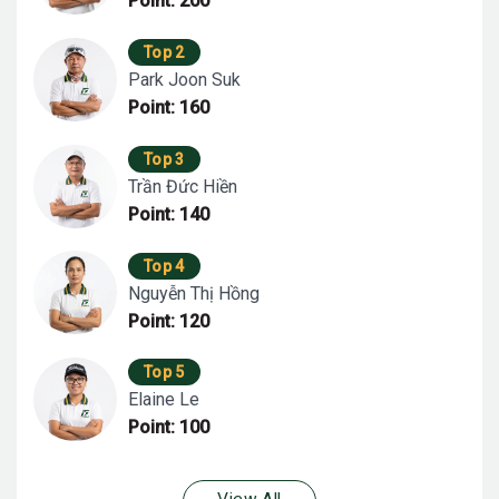
Point: 200
Top 2
Park Joon Suk
Point: 160
Top 3
Trần Đức Hiền
Point: 140
Top 4
Nguyễn Thị Hồng
Point: 120
Top 5
Elaine Le
Point: 100