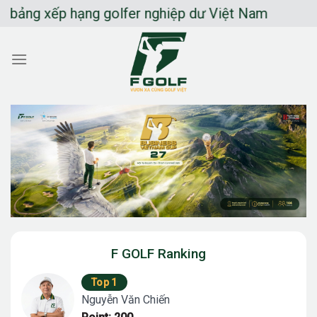
Chuyển
g xếp hạng golfer nghiệp dư Việt Nam
đến
nội
dung
F GOLF Ranking
Top 1
Nguyễn Văn Chiến