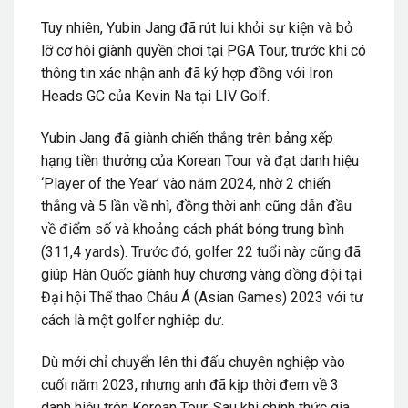
Tuy nhiên, Yubin Jang đã rút lui khỏi sự kiện và bỏ
lỡ cơ hội giành quyền chơi tại PGA Tour, trước khi có
thông tin xác nhận anh đã ký hợp đồng với Iron
Heads GC của Kevin Na tại LIV Golf.
Yubin Jang đã giành chiến thắng trên bảng xếp
hạng tiền thưởng của Korean Tour và đạt danh hiệu
‘Player of the Year’ vào năm 2024, nhờ 2 chiến
thắng và 5 lần về nhì, đồng thời anh cũng dẫn đầu
về điểm số và khoảng cách phát bóng trung bình
(311,4 yards). Trước đó, golfer 22 tuổi này cũng đã
giúp Hàn Quốc giành huy chương vàng đồng đội tại
Đại hội Thể thao Châu Á (Asian Games) 2023 với tư
cách là một golfer nghiệp dư.
Dù mới chỉ chuyển lên thi đấu chuyên nghiệp vào
cuối năm 2023, nhưng anh đã kịp thời đem về 3
danh hiệu trên Korean Tour. Sau khi chính thức gia