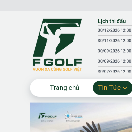
Chuyển
đến
nội
Lịch thi đấu
dung
30/12/2026 12:00
30/11/2026 12:00
30/09/2026 12:00
30/08/2026 12:00
30/07/2026 12:00
30/06/2026 12:00
Trang chủ
Tin Tức
30/05/2026 12:00
30/03/2026 12:00
30/01/2026 12:00
18/04/2025 12:00