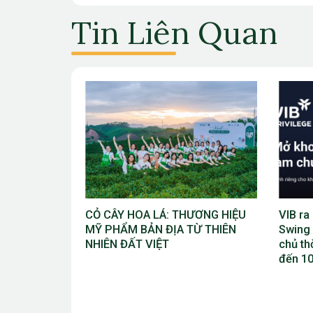
Tin Liên Quan
ƯƠNG HIỆU
VIB ra mắt chương trình “VIB
Giải V
Ừ THIÊN
Swing – Mở khóa đặc quyền, làm
Bắc Ni
chủ thời cuộc” với ưu đãi Golf lên
Cúp TĐ
đến 10 triệu đồng
vào th