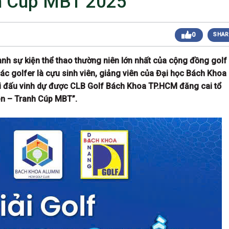
h Cúp MBT 2025”
 sáng
Giải Golf Doanh Nhân Mùa Hè 2024
Giải Golf Gia Đình lần 1 (Family Golf Tournament
 chiều
0
SHAR
2024)
Giải Golf Doanh nghiệp và Thương hiệu Việt Nam
 chiều
lần thứ 22 (Business Vietnam Cup 22)
hành sự kiện thể thao thường niên lớn nhất của cộng đồng golf
Giải Golf Vô địch các CLB toàn quốc Lần 1
sáng
c golfer là cựu sinh viên, giảng viên của Đại học Bách Khoa
(Vietnam Golf Club Championship 2024)
Giải Cặp Đôi Hoàn Hảo Lần 3 (Perfect Golf Couple
i đấu vinh dự được CLB Golf Bách Khoa TP.HCM đăng cai tổ
 chiều
3)
iền – Tranh Cúp MBT”.
Giải Golf Cặp đôi hoàn hảo Lần 2 (Perfect Golf
 chiều
Couple 2)
 chiều
Giải Golf Business & Brand VN Championship 20