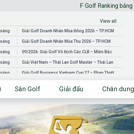
F Golf Ranking bảng xếp hạng go
View all
 sáng
Giải Golf Doanh Nhân Mùa Đông 2026 – TP.HCM
 sáng
Giải Golf Doanh Nhân Mùa Thu 2026 – TP.HCM
 sáng
09/2026: Giải Golf Vô Địch Các CLB – Miền Bắc
 sáng
Giải Việt Nam – Thái Lan Golf Master – Thái Lan
 sáng
Giải Golf Business Vietnam Cup 27 – Phan Thiết
 sáng
Giải Golf Doanh Nhân Mùa Hè 2026 – Đồng Nai
Sân Golf
Giải đấu
Chân dung
 sáng
Giải Golf Vô Địch Các CLB – Miền Nam
03/2026: Giải Golf Doanh Nhân Mùa Xuân 2026 –
 sáng
TP.HCM
 sáng
Fgolf Open Championship – Tây Ninh
 sáng
Golf Business Vietnam Cup 25
Giải Golf Business Vietnam Cup 26 và Giải Vô Địch