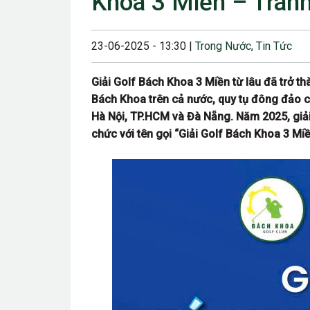
Khoa 3 Miền – Tran
23/08/2024 12:00
28/06/2024 12:00
23-06-2025 - 13:30 |
Trong Nước
,
Tin Tức
24/05/2024 12:00
Giải Golf Bách Khoa 3 Miền từ lâu đã trở t
25/04/2024 6:00 
Bách Khoa trên cả nước, quy tụ đông đảo cá
Hà Nội, TP.HCM và Đà Nẵng. Năm 2025, giả
07/03/2024 12:00
chức với tên gọi “Giải Golf Bách Khoa 3 M
22/12/2023 12:30
26/10/2023 12:00