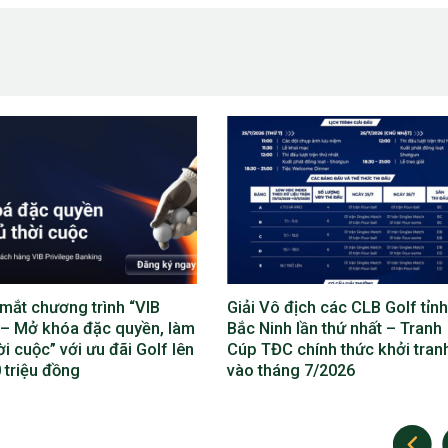
ô địch các CLB Golf tỉnh
Lộ diện bộ máy điều hành Giả
nh lần thứ nhất – Tranh
địch các CLB Golf tỉnh Bắc Ni
C chính thức khởi tranh
lần thứ nhất
áng 7/2026