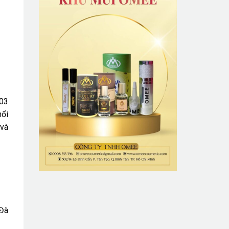
 03
nổi
 và
 Đà