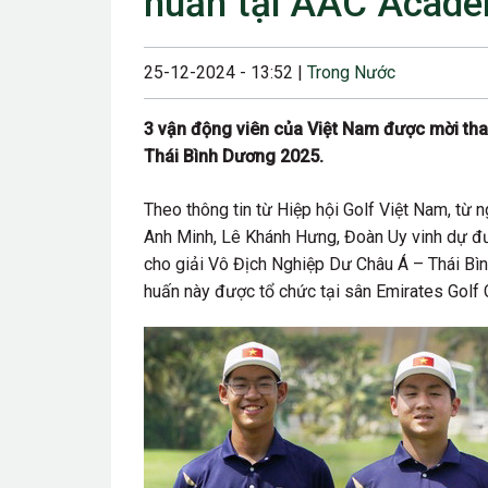
huấn tại AAC Acad
23/08/2024 12:00
28/06/2024 12:00
25-12-2024 - 13:52 |
Trong Nước
24/05/2024 12:00
3 vận động viên của Việt Nam được mời tha
25/04/2024 6:00 
Thái Bình Dương 2025.
07/03/2024 12:00
Theo thông tin từ Hiệp hội Golf Việt Nam, t
22/12/2023 12:30
Anh Minh, Lê Khánh Hưng, Đoàn Uy vinh dự đ
cho giải Vô Địch Nghiệp Dư Châu Á – Thái Bì
26/10/2023 12:00
huấn này được tổ chức tại sân Emirates Golf C