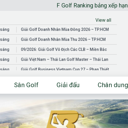
F Golf Ranking bảng xếp hạng golfer n
View all
 sáng
Giải Golf Doanh Nhân Mùa Đông 2026 – TP.HCM
 sáng
Giải Golf Doanh Nhân Mùa Thu 2026 – TP.HCM
 sáng
09/2026: Giải Golf Vô Địch Các CLB – Miền Bắc
 sáng
Giải Việt Nam – Thái Lan Golf Master – Thái Lan
 sáng
Giải Golf Business Vietnam Cup 27 – Phan Thiết
 sáng
Giải Golf Doanh Nhân Mùa Hè 2026 – Đồng Nai
Sân Golf
Giải đấu
Chân dung
 sáng
Giải Golf Vô Địch Các CLB – Miền Nam
03/2026: Giải Golf Doanh Nhân Mùa Xuân 2026 –
 sáng
TP.HCM
 sáng
Fgolf Open Championship – Tây Ninh
 sáng
Golf Business Vietnam Cup 25
Giải Golf Business Vietnam Cup 26 và Giải Vô Địch