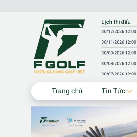
Chuyển
đến
nội
Lịch thi đấu
dung
30/12/2026 12:00
30/11/2026 12:00
30/09/2026 12:00
30/08/2026 12:00
30/07/2026 12:00
30/06/2026 12:00
Trang chủ
Tin Tức
30/05/2026 12:00
30/03/2026 12:00
30/01/2026 12:00
18/04/2025 12:00