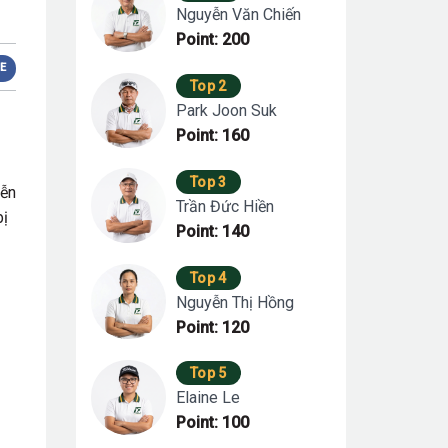
Nguyễn Văn Chiến
Point: 200
E
Top 2
Park Joon Suk
Point: 160
Top 3
yễn
Trần Đức Hiền
bị
Point: 140
Top 4
Nguyễn Thị Hồng
Point: 120
Top 5
Elaine Le
Point: 100