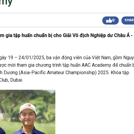
emy
 sáng
Giải Golf Doanh Nhân Mùa Hè 2024
Giải Golf Gia Đình lần 1 (Family Golf Tournament
 chiều
0
SHAR
2024)
Giải Golf Doanh nghiệp và Thương hiệu Việt Nam
 chiều
lần thứ 22 (Business Vietnam Cup 22)
m gia tập huấn chuẩn bị cho Giải Vô địch Nghiệp dư Châu Á -
Giải Golf Vô địch các CLB toàn quốc Lần 1
sáng
(Vietnam Golf Club Championship 2024)
Giải Cặp Đôi Hoàn Hảo Lần 3 (Perfect Golf Couple
 chiều
3)
ừ ngày 19 – 24/01/2025, ba vận động viên của Việt Nam, gồm Ngu
Giải Golf Cặp đôi hoàn hảo Lần 2 (Perfect Golf
 chiều
ược mời tham gia chương trình tập huấn AAC Academy để chuẩn 
Couple 2)
nh Dương (Asia-Pacific Amateur Championship) 2025. Khóa tập
 chiều
Giải Golf Business & Brand VN Championship 20
lub, Dubai.