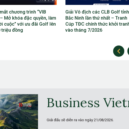
ô địch các CLB Golf tỉnh
Lộ diện bộ máy điều hành Giả
nh lần thứ nhất – Tranh
địch các CLB Golf tỉnh Bắc Ni
C chính thức khởi tranh
lần thứ nhất
háng 7/2026
Business Vie
Giải đấu sẽ diễn ra vào ngày
21/08/2026.