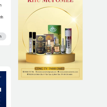
n
nh
n