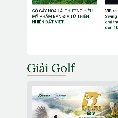
ƯƠNG HIỆU
VIB ra mắt chương trình “VIB
Giải V
Ừ THIÊN
Swing – Mở khóa đặc quyền, làm
Bắc Ni
chủ thời cuộc” với ưu đãi Golf lên
Cúp TĐ
đến 10 triệu đồng
vào t
Giải Golf