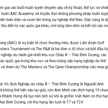
m gia các buổi huấn luyện chuyên sâu về kỹ thuật, thể lực và chiế
 tập huấn AAC Academy sẽ truyền đạt những phương pháp huấn luyệ
riển toàn diện và vươn lên trong sự nghiệp thể thao. Đây cũng là d
i thủ đến từ các quốc gia khác, mở rộng tầm nhìn và kết nối các m
ơng (AAC) là sự kiện tổ chức thường niên, được Liên đoàn Golf
sters Tournament và The R&A là hai đơn vị tổ chức và bắt đầu từ
 nghiệp dư danh giá nhất khu vực Châu Á – Thái Bình Dương, các
 các quốc gia trong khu vực và theo bảng xếp hạng nghiệp dư thế
c vé tham dự The Masters và The Open Championship vào mùa gi
ải Vô địch Nghiệp dư châu Á – Thái Bình Dương là Nguyễn Anh
không thể tiến sâu tại giải, còn Anh Minh cán đích hạng 19 chu
 Khánh Hưng đã tạo nên lịch sử khi là golfer Việt Nam có thứ hạ
hái Bình Dương, với thứ hạng lần lượt là T7 và T24.