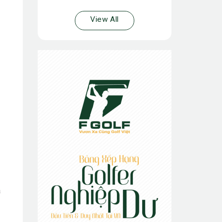
View All
à