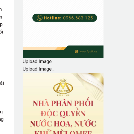
n
n
ịp
ối
Upload Image...
Upload Image...
ải
ng
ng