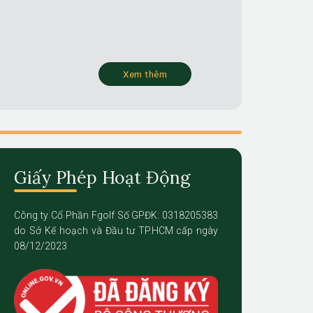
Xem thêm
Giấy Phép Hoạt Động
Công ty Cổ Phần Fgolf Số GPĐK: 0318205383
do Sở Kế hoạch và Đầu tư TP.HCM cấp ngày
08/12/2023