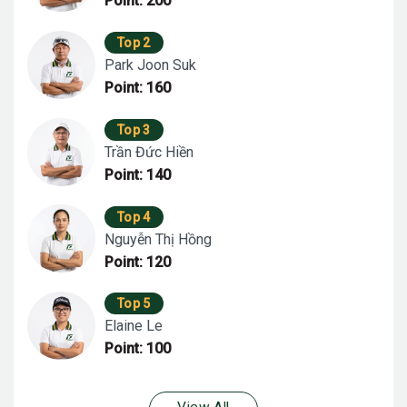
Point: 200
Top 2
Park Joon Suk
Point: 160
Top 3
Trần Đức Hiền
Point: 140
Top 4
Nguyễn Thị Hồng
Point: 120
Top 5
Elaine Le
Point: 100