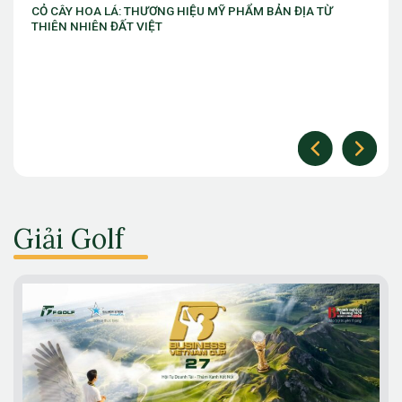
NG HIỆU MỸ PHẨM BẢN ĐỊA TỪ
VIB ra mắt chương trình “VIB
T
làm chủ thời cuộc” với ưu đãi
Giải Golf