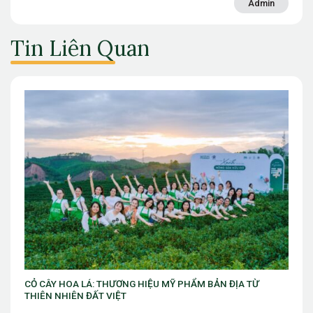
Admin
Tin Liên Quan
ẨM BẢN ĐỊA TỪ
VIB ra mắt chương trình “VIB Swing – Mở khóa
làm chủ thời cuộc” với ưu đãi Golf lên đến 10 