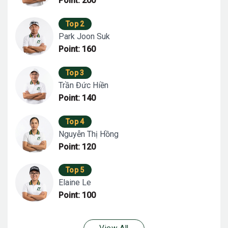
Point: 200
Top 2
Park Joon Suk
Point: 160
Top 3
Trần Đức Hiền
Point: 140
Top 4
Nguyễn Thị Hồng
Point: 120
Top 5
Elaine Le
Point: 100