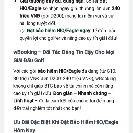
Giải thưởng đầy đủ, đúng hạn:
Golfer đạt
HIO/Eagle
sẽ nhận ngay giải thưởng lên đến
240
triệu VNĐ
(gói D200), mang lại niềm vui và sự
hài lòng tuyệt đối.
👉
Đặt bảo hiểm HIO/Eagle ngay
để đảm bảo
quyền lợi cho golfer và nâng cao uy tín giải đấu!
wBooking – Đối Tác Đáng Tin Cậy Cho Mọi
Giải Đấu Golf
Với các gói
bảo hiểm HIO/Eagle
đa dạng (từ G10:
80 triệu VNĐ đến D200: 240 triệu VNĐ), wBooking
không chỉ giúp BTC bảo vệ tài chính mà còn nâng
cao uy tín giải đấu.
Đơn giản – Nhanh chóng –
Linh hoạt
– đó là cam kết của chúng tôi để mang
đến trải nghiệm tốt nhất cho bạn!
Ưu Đãi Đặc Biệt Khi Đặt Bảo Hiểm HIO/Eagle
Hôm Nay