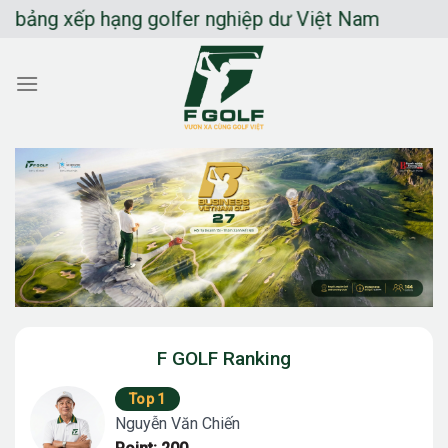
Chuyển
g xếp hạng golfer nghiệp dư Việt Nam
đến
nội
dung
F GOLF Ranking
Top 1
Nguyễn Văn Chiến