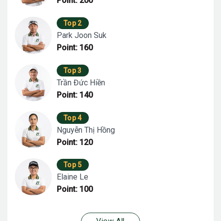
Point: 200
Top 2
Park Joon Suk
Point: 160
Top 3
Trần Đức Hiền
Point: 140
Top 4
Nguyễn Thị Hồng
Point: 120
Top 5
Elaine Le
Point: 100