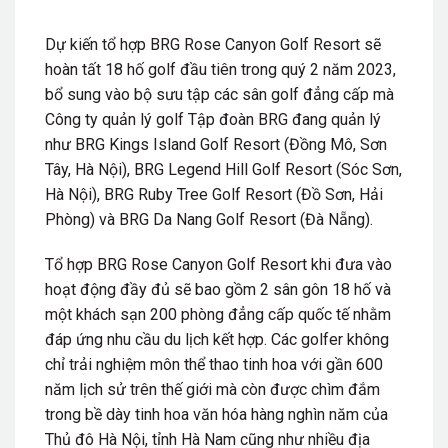
Dự kiến tổ hợp BRG Rose Canyon Golf Resort sẽ
hoàn tất 18 hố golf đầu tiên trong quý 2 năm 2023,
bổ sung vào bộ sưu tập các sân golf đẳng cấp mà
Công ty quản lý golf Tập đoàn BRG đang quản lý
như BRG Kings Island Golf Resort (Đồng Mô, Sơn
Tây, Hà Nội), BRG Legend Hill Golf Resort (Sóc Sơn,
Hà Nội), BRG Ruby Tree Golf Resort (Đồ Sơn, Hải
Phòng) và BRG Da Nang Golf Resort (Đà Nẵng).
Tổ hợp BRG Rose Canyon Golf Resort khi đưa vào
hoạt động đầy đủ sẽ bao gồm 2 sân gôn 18 hố và
một khách sạn 200 phòng đẳng cấp quốc tế nhằm
đáp ứng nhu cầu du lịch kết hợp. Các golfer không
chỉ trải nghiệm môn thể thao tinh hoa với gần 600
năm lịch sử trên thế giới mà còn được chìm đắm
trong bề dày tinh hoa văn hóa hàng nghìn năm của
Thủ đô Hà Nội, tỉnh Hà Nam cũng như nhiều địa