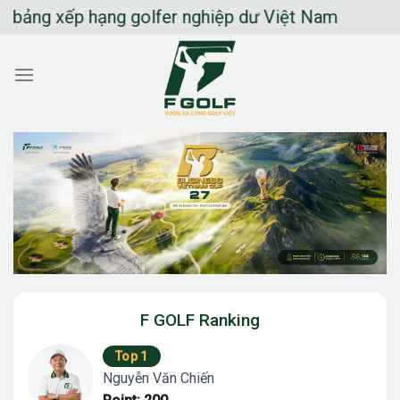
Chuyển
ng xếp hạng golfer nghiệp dư Việt Nam
đến
nội
dung
F GOLF Ranking
Top 1
Nguyễn Văn Chiến