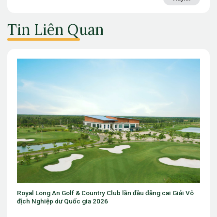
Tin Liên Quan
 & Country Club lần đầu đăng cai Giải Vô
Sân golf trong nhà đầu tiê
ốc gia 2026
Chicago