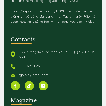
chính thức ra mắt cộng đồng vào tháng 10/2023.
Lĩnh xướng vai trò tiên phong, F-GOLF bao gồm các kênh
thông tin vô cùng đa dạng như: Tạp chí giấy F-Golf &
Bussiness, Mạng xã hội fgolf.vn, Fanpage, YouTube, TikTok...
Contacts
127 đương số 5, phường An Phú , Quận 2, Hồ Chí
Minh
0966 68 31 25
fgolfvn@gmail.com
Magazine