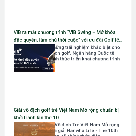
VIB ra mắt chương trình “VIB Swing – Mở khóa
đặc quyền, làm chủ thời cuộc” với ưu đãi Golf lên
Nhằm mang đến những trải nghiệm khác biệt cho
đến 10 triệu đồng
khách hàng yêu thích golf, Ngân hàng Quốc tế
Việt Nam (VIB) chính thức triển khai chương trình
ưu đãi “VIB...
Giải vô địch golf trẻ Việt Nam Mở rộng chuẩn bị
khởi tranh lần thứ 10
Giải Hanwha Life - Vô địch Trẻ Việt Nam Mở rộng
lần thứ 10 hay gọi là giải Hanwha Life - The 10th