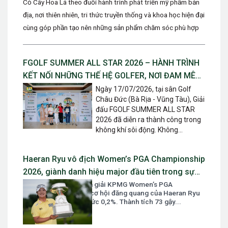
Cỏ Cây Hoa Lá theo đuổi hành trình phát triển mỹ phẩm bản
địa, nơi thiên nhiên, tri thức truyền thống và khoa học hiện đại
cùng góp phần tạo nên những sản phẩm chăm sóc phù hợp
với...
FGOLF SUMMER ALL STAR 2026 – HÀNH TRÌNH
KẾT NỐI NHỮNG THẾ HỆ GOLFER, NƠI ĐAM MÊ
ĐƯỢC TIẾP NỐI VÀ TỎA SÁNG
Ngày 17/07/2026, tại sân Golf
Châu Đức (Bà Rịa - Vũng Tàu), Giải
đấu FGOLF SUMMER ALL STAR
2026 đã diễn ra thành công trong
không khí sôi động. Không...
Haeran Ryu vô địch Women’s PGA Championship
2026, giành danh hiệu major đầu tiên trong sự
nghiệp
Sau vòng mở màn của giải KPMG Women’s PGA
Championship 2026, cơ hội đăng quang của Haeran Ryu
chỉ được dự đoán ở mức 0,2%. Thành tích 73 gậy...