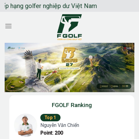
Chuyển
ạng golfer nghiệp dư Việt Nam
đến
nội
dung
FGOLF Ranking
Top 1
Nguyễn Văn Chiến
Point: 200