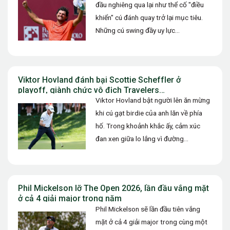
đầu nghiêng qua lại như thể cố "điều
khiển" cú đánh quay trở lại mục tiêu.
Những cú swing đầy uy lực…
Viktor Hovland đánh bại Scottie Scheffler ở
playoff, giành chức vô địch Travelers
Championship 2026
Viktor Hovland bật người lên ăn mừng
khi cú gạt birdie của anh lăn về phía
hố. Trong khoảnh khắc ấy, cảm xúc
đan xen giữa lo lắng vì đường…
Phil Mickelson lỡ The Open 2026, lần đầu vắng mặt
ở cả 4 giải major trong năm
Phil Mickelson sẽ lần đầu tiên vắng
mặt ở cả 4 giải major trong cùng một