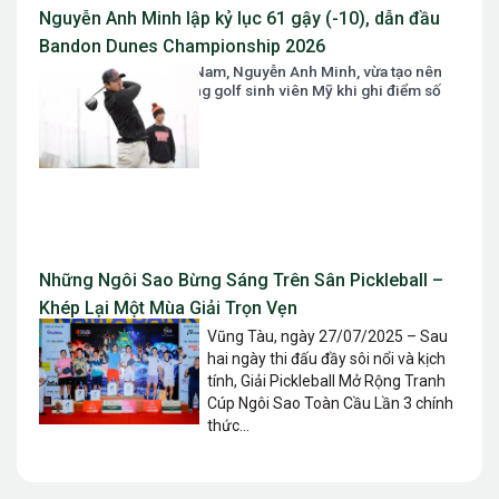
Nguyễn Anh Minh lập kỷ lục 61 gậy (-10), dẫn đầu
Bandon Dunes Championship 2026
Tài năng golf số 1 Việt Nam, Nguyễn Anh Minh, vừa tạo nên
một cơn địa chấn tại làng golf sinh viên Mỹ khi ghi điểm số
61 gậy...
Những Ngôi Sao Bừng Sáng Trên Sân Pickleball –
Khép Lại Một Mùa Giải Trọn Vẹn
Vũng Tàu, ngày 27/07/2025 – Sau
hai ngày thi đấu đầy sôi nổi và kịch
tính, Giải Pickleball Mở Rộng Tranh
Cúp Ngôi Sao Toàn Cầu Lần 3 chính
thức...