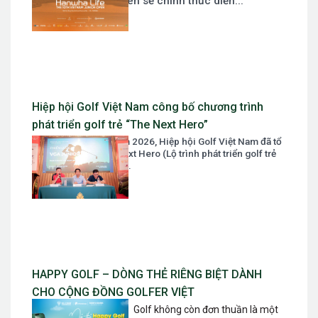
Vietnam Junior Open sẽ chính thức diễn...
Hiệp hội Golf Việt Nam công bố chương trình
phát triển golf trẻ “The Next Hero”
Ngày 07 tháng 03 năm 2026, Hiệp hội Golf Việt Nam đã tổ
chức Tọa đàm The Next Hero (Lộ trình phát triển golf trẻ
trong giai đoạn mới)....
HAPPY GOLF – DÒNG THẺ RIÊNG BIỆT DÀNH
CHO CỘNG ĐỒNG GOLFER VIỆT
Golf không còn đơn thuần là một