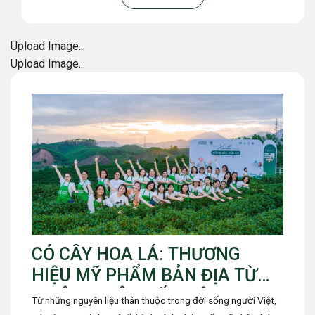
Upload Image...
Upload Image...
CỎ CÂY HOA LÁ: THƯƠNG
HIỆU MỸ PHẨM BẢN ĐỊA TỪ
THIÊN NHIÊN ĐẤT VIỆT
Từ những nguyên liệu thân thuộc trong đời sống người Việt,