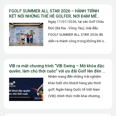
FGOLF SUMMER ALL STAR 2026 – HÀNH TRÌNH
KẾT NỐI NHỮNG THẾ HỆ GOLFER, NƠI ĐAM MÊ
ĐƯỢC TIẾP NỐI VÀ TỎA SÁNG
Ngày 17/07/2026, tại sân Golf Châu
Đức (Bà Rịa - Vũng Tàu), Giải đấu
FGOLF SUMMER ALL STAR 2026 đã
diễn ra thành công trong không khí sôi
động. Không…
VIB ra mắt chương trình “VIB Swing – Mở khóa đặc
quyền, làm chủ thời cuộc” với ưu đãi Golf lên đến 10
triệu đồng
Nhằm mang đến những trải nghiệm
khác biệt cho khách hàng yêu thích
golf, Ngân hàng Quốc tế Việt Nam
(VIB) chính thức triển khai chương
trình ưu đãi “VIB…