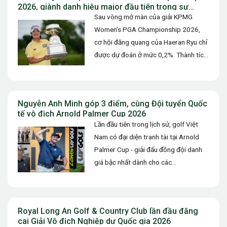
2026, giành danh hiệu major đầu tiên trong sự
nghiệp
Sau vòng mở màn của giải KPMG
Women’s PGA Championship 2026,
cơ hội đăng quang của Haeran Ryu chỉ
được dự đoán ở mức 0,2%. Thành tích
73 gậy (+1)…
Nguyễn Anh Minh góp 3 điểm, cùng Đội tuyển Quốc
tế vô địch Arnold Palmer Cup 2026
Lần đầu tiên trong lịch sử, golf Việt
Nam có đại diện tranh tài tại Arnold
Palmer Cup - giải đấu đồng đội danh
giá bậc nhất dành cho các…
Royal Long An Golf & Country Club lần đầu đăng
cai Giải Vô địch Nghiệp dư Quốc gia 2026