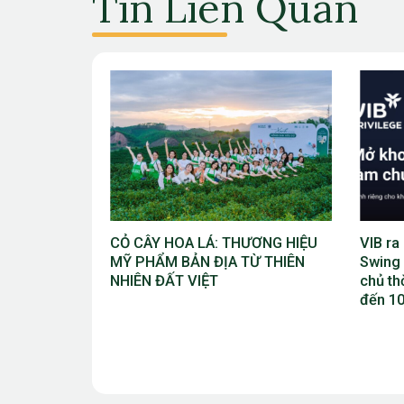
Tin Liên Quan
ƯƠNG HIỆU
VIB ra mắt chương trình “VIB
Giải V
Ừ THIÊN
Swing – Mở khóa đặc quyền, làm
Bắc Ni
chủ thời cuộc” với ưu đãi Golf lên
Cúp TĐ
đến 10 triệu đồng
vào th