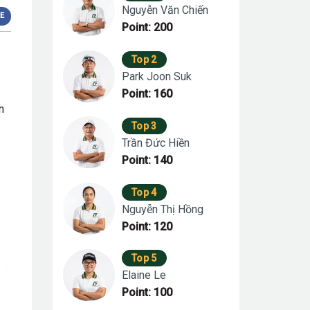
Nguyễn Văn Chiến
E
Point: 200
Top 2
Park Joon Suk
Point: 160
n
Top 3
Trần Đức Hiền
Point: 140
Top 4
Nguyễn Thị Hồng
Point: 120
Top 5
Elaine Le
Point: 100