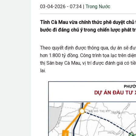
03-04-2026 - 07:34 |
Trong Nước
23/08/2024 12:00
28/06/2024 12:00
Tỉnh Cà Mau vừa chính thức phê duyệt chủ t
bước đi đáng chú ý trong chiến lược phát t
24/05/2024 12:00
25/04/2024 6:00 
Theo quyết định được thông qua, dự án sẽ đư
07/03/2024 12:00
hơn 1.800 tỷ đồng. Công trình tọa lạc trên di
thị Sân bay Cà Mau, vị trí được đánh giá có ti
22/12/2023 12:30
lai.
26/10/2023 12:00