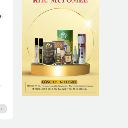
ai
h
n