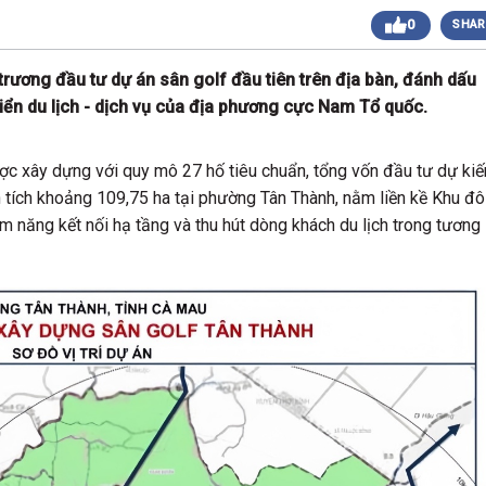
0
SHAR
 sáng
Giải Golf Doanh Nhân Mùa Hè 2024
Giải Golf Gia Đình lần 1 (Family Golf Tournament
 chiều
2024)
rương đầu tư dự án sân golf đầu tiên trên địa bàn, đánh dấu
Giải Golf Doanh nghiệp và Thương hiệu Việt Nam
riển du lịch - dịch vụ của địa phương cực Nam Tổ quốc.
 chiều
lần thứ 22 (Business Vietnam Cup 22)
Giải Golf Vô địch các CLB toàn quốc Lần 1
sáng
(Vietnam Golf Club Championship 2024)
ợc xây dựng với quy mô 27 hố tiêu chuẩn, tổng vốn đầu tư dự kiế
Giải Cặp Đôi Hoàn Hảo Lần 3 (Perfect Golf Couple
 chiều
ện tích khoảng 109,75 ha tại phường Tân Thành, nằm liền kề Khu đô
3)
Giải Golf Cặp đôi hoàn hảo Lần 2 (Perfect Golf
ềm năng kết nối hạ tầng và thu hút dòng khách du lịch trong tương
 chiều
Couple 2)
 chiều
Giải Golf Business & Brand VN Championship 20