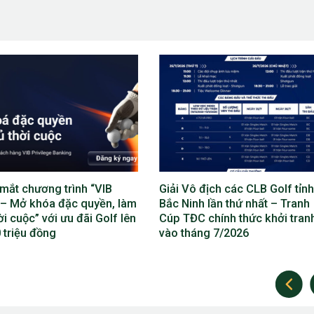
ô địch các CLB Golf tỉnh
Lộ diện bộ máy điều hành Giả
nh lần thứ nhất – Tranh
địch các CLB Golf tỉnh Bắc Ni
C chính thức khởi tranh
lần thứ nhất
áng 7/2026