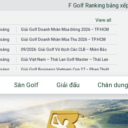
F Golf Ranking bảng xếp hạng golfer
View all
 sáng
Giải Golf Doanh Nhân Mùa Đông 2026 – TP.HCM
 sáng
Giải Golf Doanh Nhân Mùa Thu 2026 – TP.HCM
 sáng
09/2026: Giải Golf Vô Địch Các CLB – Miền Bắc
 sáng
Giải Việt Nam – Thái Lan Golf Master – Thái Lan
 sáng
Giải Golf Business Vietnam Cup 27 – Phan Thiết
 sáng
Giải Golf Doanh Nhân Mùa Hè 2026 – Đồng Nai
Sân Golf
Giải đấu
Chân dung
 sáng
Giải Golf Vô Địch Các CLB – Miền Nam
03/2026: Giải Golf Doanh Nhân Mùa Xuân 2026 –
 sáng
TP.HCM
 sáng
Fgolf Open Championship – Tây Ninh
 sáng
Golf Business Vietnam Cup 25
Giải Golf Business Vietnam Cup 26 và Giải Vô Địch