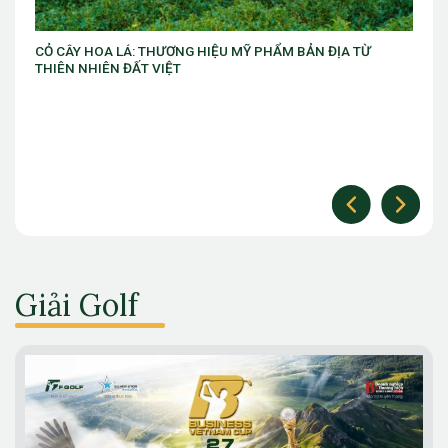
Ừ
VIB ra mắt chương trình “VIB Swing – Mở khóa đặc quyền,
làm chủ thời cuộc” với ưu đãi Golf lên đến 10 triệu đồng
Giải Golf