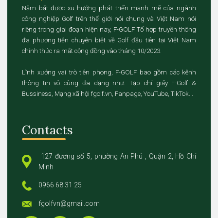
Nắm bắt được xu hướng phát triển mạnh mẽ của ngành
công nghiệp Golf trên thế giới nói chung và Việt Nam nói
riêng trong giai đoạn hiện nay, F-GOLF Tổ hợp truyền thông
đa phương tiện chuyên biệt về Golf đầu tiên tại Việt Nam
chính thức ra mắt cộng đồng vào tháng 10/2023.
Lĩnh xướng vai trò tiên phong, F-GOLF bao gồm các kênh
thông tin vô cùng đa dạng như: Tạp chí giấy F-Golf &
Bussiness, Mạng xã hội fgolf.vn, Fanpage, YouTube, TikTok...
Contacts
127 đương số 5, phường An Phú , Quận 2, Hồ Chí
Minh
0966 68 31 25
fgolfvn@gmail.com