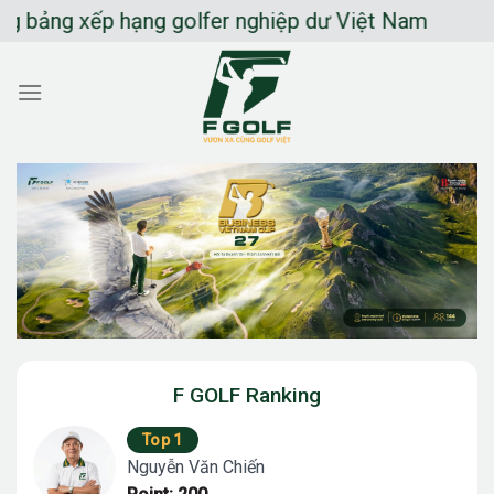
Chuyển
g xếp hạng golfer nghiệp dư Việt Nam
đến
nội
dung
F GOLF Ranking
Top 1
Nguyễn Văn Chiến