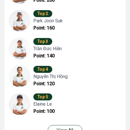
Point: 200
Top 2
Park Joon Suk
Point: 160
Top 3
Trần Đức Hiền
Point: 140
Top 4
Nguyễn Thị Hồng
Point: 120
Top 5
Elaine Le
Point: 100