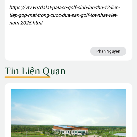
https://vtv.vn/dalat-palace-golf-club-lan-thu-12-lien-
tiep-gop-mat-trong-cuoc-dua-san-golf-tot-nhat-viet-
nam-2025.html
Phan Nguyen
Tin Liên Quan