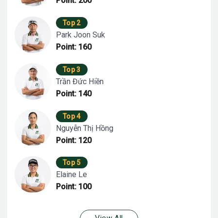
Point: 200
Top 2
Park Joon Suk
Point: 160
Top 3
Trần Đức Hiền
Point: 140
Top 4
Nguyễn Thị Hồng
Point: 120
Top 5
Elaine Le
Point: 100