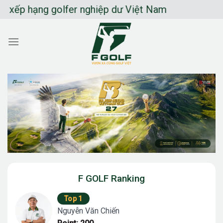
Chuyển
ng golfer nghiệp dư Việt Nam
đến
nội
dung
F GOLF Ranking
Top 1
Nguyễn Văn Chiến