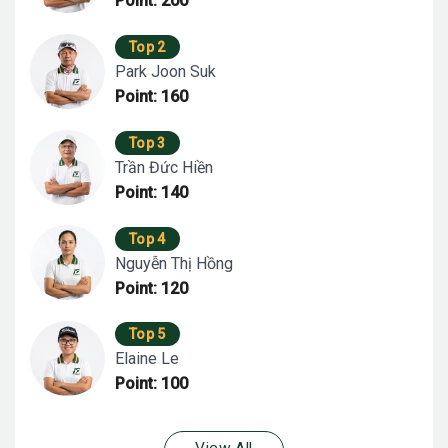
Point: 200
Top 2
Park Joon Suk
Point: 160
Top 3
Trần Đức Hiền
Point: 140
Top 4
Nguyễn Thị Hồng
Point: 120
Top 5
Elaine Le
Point: 100