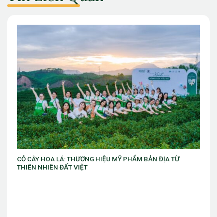
VIB ra mắt chương trình “VIB Swing – Mở khóa đặc quyền,
làm chủ thời cuộc” với ưu đãi Golf lên đến 10 triệu đồng