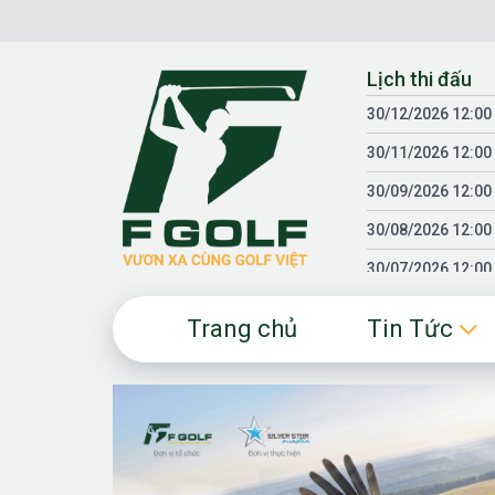
Chuyển
đến
nội
Lịch thi đấu
dung
30/12/2026 12:00
30/11/2026 12:00
30/09/2026 12:00
30/08/2026 12:00
30/07/2026 12:00
30/06/2026 12:00
Trang chủ
Tin Tức
30/05/2026 12:00
30/03/2026 12:00
30/01/2026 12:00
18/04/2025 12:00