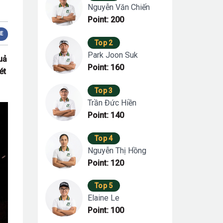
Nguyễn Văn Chiến
Point: 200
E
Top 2
Park Joon Suk
uả
Point: 160
ét
Top 3
Trần Đức Hiền
Point: 140
Top 4
Nguyễn Thị Hồng
Point: 120
Top 5
Elaine Le
Point: 100