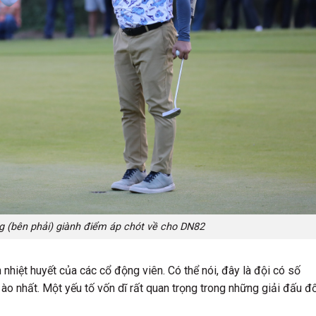
 (bên phải) giành điểm áp chót về cho DN82
nhiệt huyết của các cổ động viên. Có thể nói, đây là đội có số
o nhất. Một yếu tố vốn dĩ rất quan trọng trong những giải đấu đố