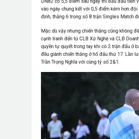
DN82 có 5,5 điểm sau ngày thi đấu đầu tiên vớ
vào ngày chung kết với 0,5 điểm kém hơn đội
định, thắng 6 trong số 8 trận Singles Match 
Mặc dù vậy nhưng chiến thắng cũng không đế
cạnh tranh đến từ CLB Xứ Nghệ và CLB Doanh 
quyền tự quyết trong tay khi có 2 trận đấu ở 
đều giành chiến thắng ở hố đấu thứ 17. Lần 
Trần Trọng Nghĩa với cùng tỷ số 2&1.