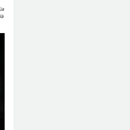
của
là