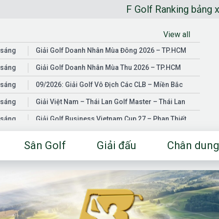
F Golf Ranking bảng xếp hạng golfer
View all
 sáng
Giải Golf Doanh Nhân Mùa Đông 2026 – TP.HCM
 sáng
Giải Golf Doanh Nhân Mùa Thu 2026 – TP.HCM
 sáng
09/2026: Giải Golf Vô Địch Các CLB – Miền Bắc
 sáng
Giải Việt Nam – Thái Lan Golf Master – Thái Lan
 sáng
Giải Golf Business Vietnam Cup 27 – Phan Thiết
 sáng
Giải Golf Doanh Nhân Mùa Hè 2026 – Đồng Nai
Sân Golf
Giải đấu
Chân dung
 sáng
Giải Golf Vô Địch Các CLB – Miền Nam
03/2026: Giải Golf Doanh Nhân Mùa Xuân 2026 –
 sáng
TP.HCM
 sáng
Fgolf Open Championship – Tây Ninh
 sáng
Golf Business Vietnam Cup 25
Giải Golf Business Vietnam Cup 26 và Giải Vô Địch