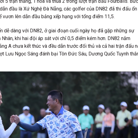
i 5 trận thắng, 1 hoà và thua 2 trong lượt trận đấu Fourballs. Bư
 dẫn đầu là Xứ Nghệ Đà Nẵng, các golfer của DN82 đã thi đấu ổn
để vươn lên dẫn đầu bảng xếp hạng với tổng điểm 11,5.
n dễ dàng với DN82, ở giai đoạn cuối ngày họ đã gặp những sự
Nhân, khi hai đội áp sát với chỉ 0,5 điểm kém hơn. DN82 nắm
bảng A chưa kết thúc và đều dẫn trước đối thủ và cả hai trận đấu 
lượt Lưu Ngọc Sáng đánh bại Tôn Đức Sáu, Dương Quốc Tuynh thắ