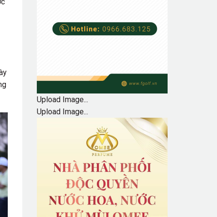
ớc
này
ng
Upload Image...
Upload Image...