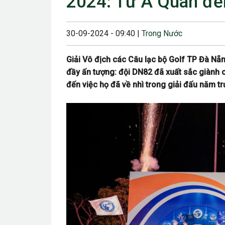
2024: Từ Á Quân đế
23/08/2024 12:00
28/06/2024 12:00
30-09-2024 - 09:40 |
Trong Nước
24/05/2024 12:00
Giải Vô địch các Câu lạc bộ Golf TP Đà Nẵ
25/04/2024 6:00 
đầy ấn tượng: đội DN82 đã xuất sắc giành ch
đến việc họ đã về nhì trong giải đấu năm tr
07/03/2024 12:00
22/12/2023 12:30
26/10/2023 12:00