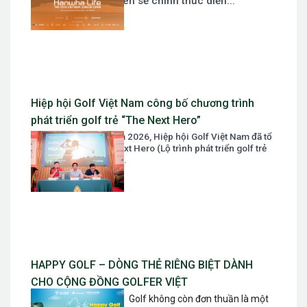
Vietnam Junior Open sẽ chính thức diễn...
Hiệp hội Golf Việt Nam công bố chương trình
phát triển golf trẻ “The Next Hero”
Ngày 07 tháng 03 năm 2026, Hiệp hội Golf Việt Nam đã tổ
chức Tọa đàm The Next Hero (Lộ trình phát triển golf trẻ
trong giai đoạn mới)....
HAPPY GOLF – DÒNG THẺ RIÊNG BIỆT DÀNH
CHO CỘNG ĐỒNG GOLFER VIỆT
Golf không còn đơn thuần là một