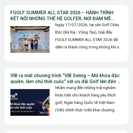
FGOLF SUMMER ALL STAR 2026 – HÀNH TRÌNH
KẾT NỐI NHỮNG THẾ HỆ GOLFER, NƠI ĐAM MÊ
ĐƯỢC TIẾP NỐI VÀ TỎA SÁNG
Ngày 17/07/2026, tại sân Golf Châu
Đức (Bà Rịa - Vũng Tàu), Giải đấu
FGOLF SUMMER ALL STAR 2026 đã
diễn ra thành công trong không khí sôi
động. Không…
VIB ra mắt chương trình “VIB Swing – Mở khóa đặc
quyền, làm chủ thời cuộc” với ưu đãi Golf lên đến 10
triệu đồng
Nhằm mang đến những trải nghiệm
khác biệt cho khách hàng yêu thích
golf, Ngân hàng Quốc tế Việt Nam
(VIB) chính thức triển khai chương
trình ưu đãi “VIB…