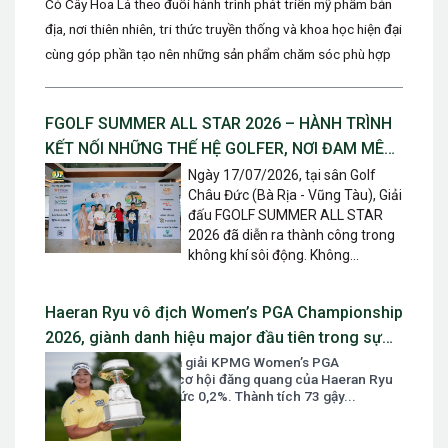
Cỏ Cây Hoa Lá theo đuổi hành trình phát triển mỹ phẩm bản
địa, nơi thiên nhiên, tri thức truyền thống và khoa học hiện đại
cùng góp phần tạo nên những sản phẩm chăm sóc phù hợp
với...
FGOLF SUMMER ALL STAR 2026 – HÀNH TRÌNH
KẾT NỐI NHỮNG THẾ HỆ GOLFER, NƠI ĐAM MÊ
ĐƯỢC TIẾP NỐI VÀ TỎA SÁNG
Ngày 17/07/2026, tại sân Golf
Châu Đức (Bà Rịa - Vũng Tàu), Giải
đấu FGOLF SUMMER ALL STAR
2026 đã diễn ra thành công trong
không khí sôi động. Không...
Haeran Ryu vô địch Women’s PGA Championship
2026, giành danh hiệu major đầu tiên trong sự
nghiệp
Sau vòng mở màn của giải KPMG Women’s PGA
Championship 2026, cơ hội đăng quang của Haeran Ryu
chỉ được dự đoán ở mức 0,2%. Thành tích 73 gậy...