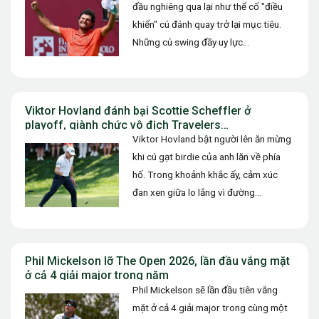
đầu nghiêng qua lại như thể cố "điều
khiển" cú đánh quay trở lại mục tiêu.
Những cú swing đầy uy lực…
Viktor Hovland đánh bại Scottie Scheffler ở
playoff, giành chức vô địch Travelers
Championship 2026
Viktor Hovland bật người lên ăn mừng
khi cú gạt birdie của anh lăn về phía
hố. Trong khoảnh khắc ấy, cảm xúc
đan xen giữa lo lắng vì đường…
Phil Mickelson lỡ The Open 2026, lần đầu vắng mặt
ở cả 4 giải major trong năm
Phil Mickelson sẽ lần đầu tiên vắng
mặt ở cả 4 giải major trong cùng một