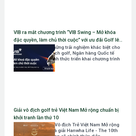
VIB ra mắt chương trình “VIB Swing – Mở khóa
đặc quyền, làm chủ thời cuộc” với ưu đãi Golf lên
Nhằm mang đến những trải nghiệm khác biệt cho
đến 10 triệu đồng
khách hàng yêu thích golf, Ngân hàng Quốc tế
Việt Nam (VIB) chính thức triển khai chương trình
ưu đãi “VIB...
Giải vô địch golf trẻ Việt Nam Mở rộng chuẩn bị
khởi tranh lần thứ 10
Giải Hanwha Life - Vô địch Trẻ Việt Nam Mở rộng
lần thứ 10 hay gọi là giải Hanwha Life - The 10th