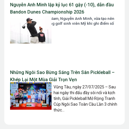
Nguyễn Anh Minh lập kỷ lục 61 gậy (-10), dẫn đầu
Bandon Dunes Championship 2026
Tài năng golf số 1 Việt Nam, Nguyễn Anh Minh, vừa tạo nên
một cơn địa chấn tại làng golf sinh viên Mỹ khi ghi điểm số
61 gậy...
Những Ngôi Sao Bừng Sáng Trên Sân Pickleball –
Khép Lại Một Mùa Giải Trọn Vẹn
Vũng Tàu, ngày 27/07/2025 – Sau
hai ngày thi đấu đầy sôi nổi và kịch
tính, Giải Pickleball Mở Rộng Tranh
Cúp Ngôi Sao Toàn Cầu Lần 3 chính
thức...