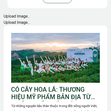
Upload Image...
Upload Image...
CỎ CÂY HOA LÁ: THƯƠNG
HIỆU MỸ PHẨM BẢN ĐỊA TỪ
THIÊN NHIÊN ĐẤT VIỆT
Từ những nguyên liệu thân thuộc trong đời sống người Việt,