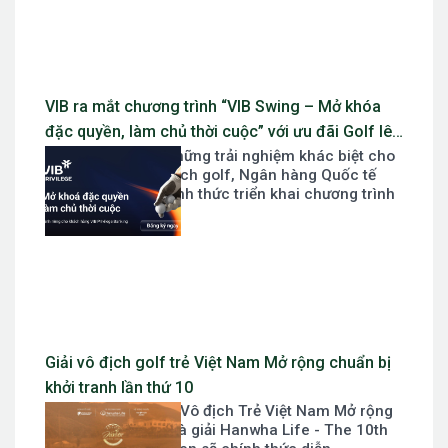
VIB ra mắt chương trình “VIB Swing – Mở khóa
đặc quyền, làm chủ thời cuộc” với ưu đãi Golf lên
Nhằm mang đến những trải nghiệm khác biệt cho
đến 10 triệu đồng
khách hàng yêu thích golf, Ngân hàng Quốc tế
Việt Nam (VIB) chính thức triển khai chương trình
ưu đãi “VIB...
Giải vô địch golf trẻ Việt Nam Mở rộng chuẩn bị
khởi tranh lần thứ 10
Giải Hanwha Life - Vô địch Trẻ Việt Nam Mở rộng
lần thứ 10 hay gọi là giải Hanwha Life - The 10th