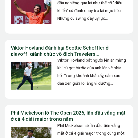
đầu nghiêng qua lại như thể cố "điều
khiển" cú đánh quay trở lại mục tiêu.
Những cú swing đầy uy lực…
Viktor Hovland đánh bại Scottie Scheffler ở
playoff, giành chức vô địch Travelers
Championship 2026
Viktor Hovland bật người lên ăn mừng
khi cú gạt birdie của anh lăn về phía
hố. Trong khoảnh khắc ấy, cảm xúc
đan xen giữa lo lắng vì đường…
Phil Mickelson lỡ The Open 2026, lần đầu vắng mặt
ở cả 4 giải major trong năm
Phil Mickelson sẽ lần đầu tiên vắng
mặt ở cả 4 giải major trong cùng một