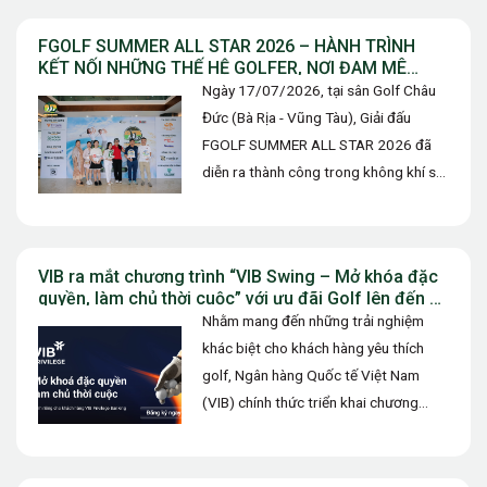
FGOLF SUMMER ALL STAR 2026 – HÀNH TRÌNH
KẾT NỐI NHỮNG THẾ HỆ GOLFER, NƠI ĐAM MÊ
ĐƯỢC TIẾP NỐI VÀ TỎA SÁNG
Ngày 17/07/2026, tại sân Golf Châu
Đức (Bà Rịa - Vũng Tàu), Giải đấu
FGOLF SUMMER ALL STAR 2026 đã
diễn ra thành công trong không khí sôi
động. Không…
VIB ra mắt chương trình “VIB Swing – Mở khóa đặc
quyền, làm chủ thời cuộc” với ưu đãi Golf lên đến 10
triệu đồng
Nhằm mang đến những trải nghiệm
khác biệt cho khách hàng yêu thích
golf, Ngân hàng Quốc tế Việt Nam
(VIB) chính thức triển khai chương
trình ưu đãi “VIB…