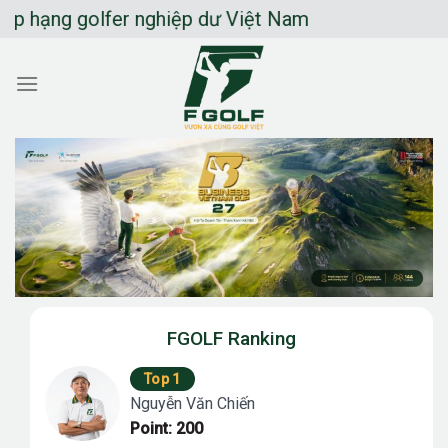
Chuyển
g golfer nghiệp dư Việt Nam
đến
nội
dung
FGOLF Ranking
Top 1
Nguyễn Văn Chiến
Point: 200