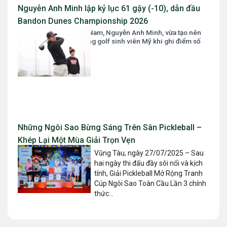
Nguyễn Anh Minh lập kỷ lục 61 gậy (-10), dẫn đầu
Bandon Dunes Championship 2026
Tài năng golf số 1 Việt Nam, Nguyễn Anh Minh, vừa tạo nên
một cơn địa chấn tại làng golf sinh viên Mỹ khi ghi điểm số
61 gậy...
Những Ngôi Sao Bừng Sáng Trên Sân Pickleball –
Khép Lại Một Mùa Giải Trọn Vẹn
Vũng Tàu, ngày 27/07/2025 – Sau
hai ngày thi đấu đầy sôi nổi và kịch
tính, Giải Pickleball Mở Rộng Tranh
Cúp Ngôi Sao Toàn Cầu Lần 3 chính
thức...