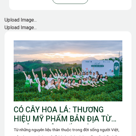
Upload Image...
Upload Image...
CỎ CÂY HOA LÁ: THƯƠNG
HIỆU MỸ PHẨM BẢN ĐỊA TỪ
THIÊN NHIÊN ĐẤT VIỆT
Từ những nguyên liệu thân thuộc trong đời sống người Việt,