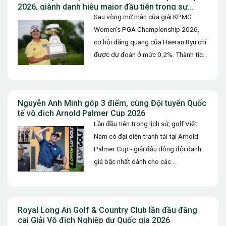
2026, giành danh hiệu major đầu tiên trong sự
nghiệp
Sau vòng mở màn của giải KPMG
Women’s PGA Championship 2026,
cơ hội đăng quang của Haeran Ryu chỉ
được dự đoán ở mức 0,2%. Thành tích
73 gậy (+1)…
Nguyễn Anh Minh góp 3 điểm, cùng Đội tuyển Quốc
tế vô địch Arnold Palmer Cup 2026
Lần đầu tiên trong lịch sử, golf Việt
Nam có đại diện tranh tài tại Arnold
Palmer Cup - giải đấu đồng đội danh
giá bậc nhất dành cho các…
Royal Long An Golf & Country Club lần đầu đăng
cai Giải Vô địch Nghiệp dư Quốc gia 2026