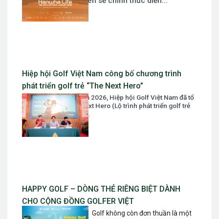
Vietnam Junior Open sẽ chính thức diễn...
Hiệp hội Golf Việt Nam công bố chương trình
phát triển golf trẻ “The Next Hero”
Ngày 07 tháng 03 năm 2026, Hiệp hội Golf Việt Nam đã tổ
chức Tọa đàm The Next Hero (Lộ trình phát triển golf trẻ
trong giai đoạn mới)....
HAPPY GOLF – DÒNG THẺ RIÊNG BIỆT DÀNH
CHO CỘNG ĐỒNG GOLFER VIỆT
Golf không còn đơn thuần là một