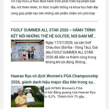
Cỏ Cây Hoa Lá theo đuổi hành trình phát triển mỹ phẩm bản
địa, nơi thiên nhiên, tri thức truyền thống và khoa học hiện đại
cùng góp phần tạo nên những sản phẩm chăm sóc phù hợp
với...
FGOLF SUMMER ALL STAR 2026 – HÀNH TRÌNH
KẾT NỐI NHỮNG THẾ HỆ GOLFER, NƠI ĐAM MÊ
ĐƯỢC TIẾP NỐI VÀ TỎA SÁNG
Ngày 17/07/2026, tại sân Golf
Châu Đức (Bà Rịa - Vũng Tàu), Giải
đấu FGOLF SUMMER ALL STAR
2026 đã diễn ra thành công trong
không khí sôi động. Không...
Haeran Ryu vô địch Women’s PGA Championship
2026, giành danh hiệu major đầu tiên trong sự
nghiệp
Sau vòng mở màn của giải KPMG Women’s PGA
Championship 2026, cơ hội đăng quang của Haeran Ryu
chỉ được dự đoán ở mức 0,2%. Thành tích 73 gậy...