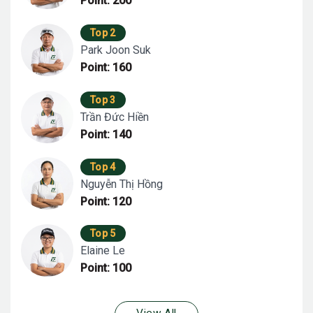
Point: 200
Top 2
Park Joon Suk
Point: 160
Top 3
Trần Đức Hiền
Point: 140
Top 4
Nguyễn Thị Hồng
Point: 120
Top 5
Elaine Le
Point: 100