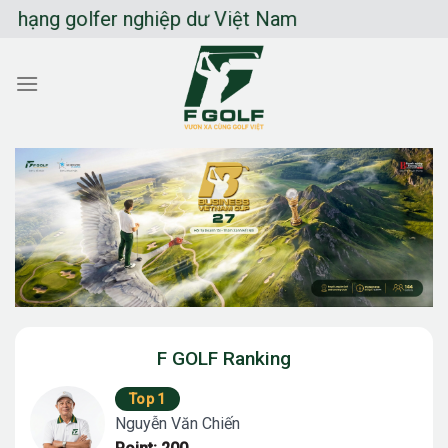
Chuyển
olfer nghiệp dư Việt Nam
đến
nội
dung
F GOLF Ranking
Top 1
Nguyễn Văn Chiến