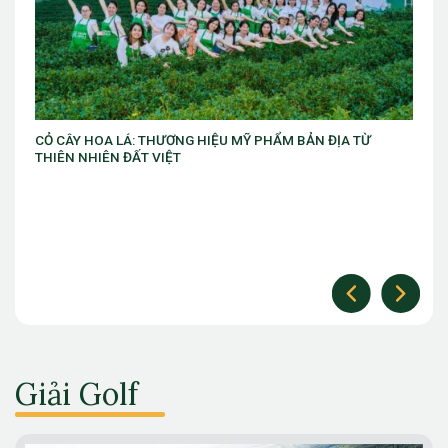
VIB ra mắt chương trình “VIB Swing – Mở khóa đặc quyền,
làm chủ thời cuộc” với ưu đãi Golf lên đến 10 triệu đồng
Giải Golf