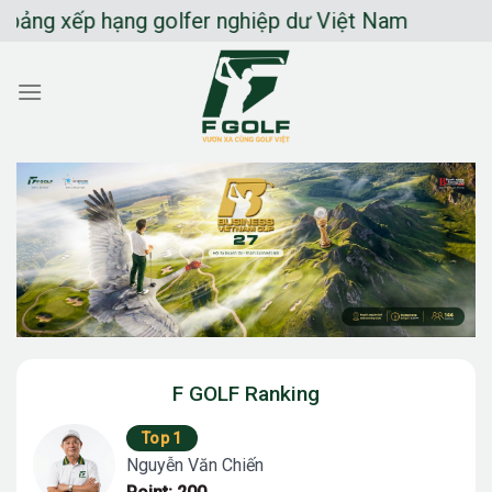
Chuyển
ếp hạng golfer nghiệp dư Việt Nam
đến
nội
dung
F GOLF Ranking
Top 1
Nguyễn Văn Chiến