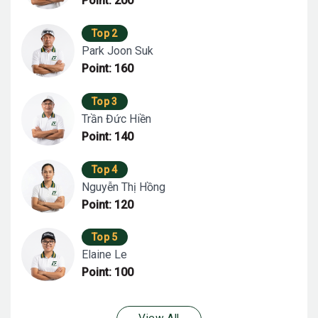
Point: 200
Top 2
Park Joon Suk
Point: 160
Top 3
Trần Đức Hiền
Point: 140
Top 4
Nguyễn Thị Hồng
Point: 120
Top 5
Elaine Le
Point: 100