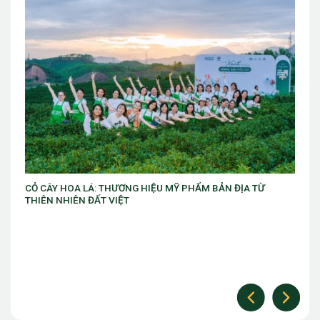
VIB ra mắt chương trình “VIB Swing – Mở khóa đặc quyền,
làm chủ thời cuộc” với ưu đãi Golf lên đến 10 triệu đồng