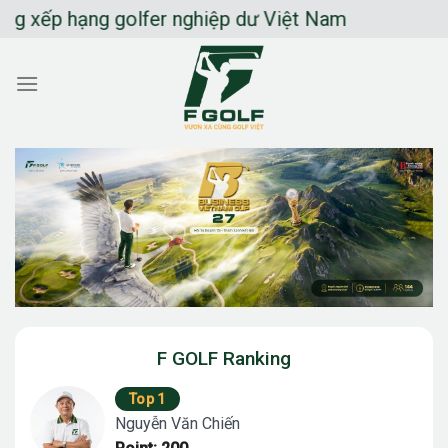
Chuyển
ng golfer nghiệp dư Việt Nam
đến
nội
dung
F GOLF Ranking
Top 1
Nguyễn Văn Chiến