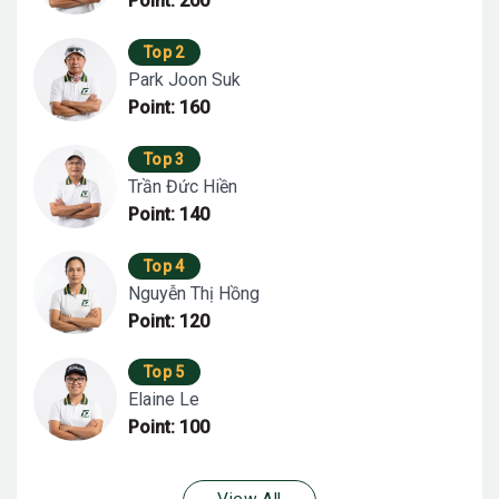
Point: 200
Top 2
Park Joon Suk
Point: 160
Top 3
Trần Đức Hiền
Point: 140
Top 4
Nguyễn Thị Hồng
Point: 120
Top 5
Elaine Le
Point: 100