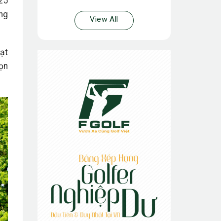
25
ng
View All
ạt
ọn