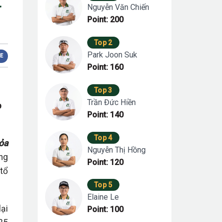
t
Nguyễn Văn Chiến
Point: 200
Top 2
Park Joon Suk
E
Point: 160
Top 3
Trần Đức Hiền
p
Point: 140
Top 4
tỏa
Nguyễn Thị Hồng
ng
Point: 120
 tổ
Top 5
Elaine Le
lại
Point: 100