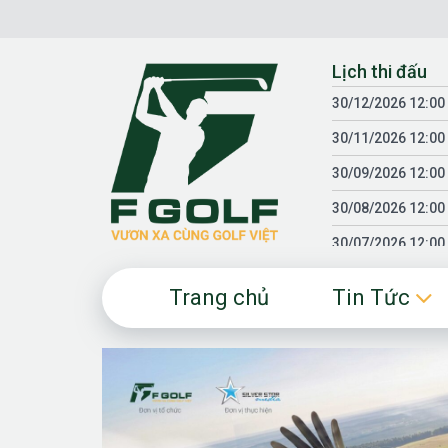
Chuyển
đến
nội
Lịch thi đấu
dung
30/12/2026 12:00
30/11/2026 12:00
30/09/2026 12:00
30/08/2026 12:00
30/07/2026 12:00
30/06/2026 12:00
Trang chủ
Tin Tức
30/05/2026 12:00
30/03/2026 12:00
30/01/2026 12:00
18/04/2025 12:00