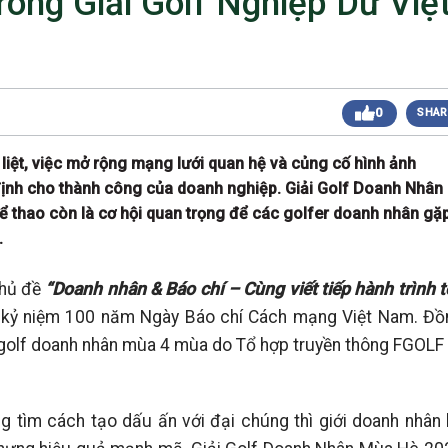
ong Giải Golf Nghiệp Dư Việ
 sáng
Giải Golf Doanh Nhân Mùa Hè 2024
Giải Golf Gia Đình lần 1 (Family Golf Tournament
 chiều
2024)
Giải Golf Doanh nghiệp và Thương hiệu Việt Nam
 chiều
lần thứ 22 (Business Vietnam Cup 22)
0
SHAR
Giải Golf Vô địch các CLB toàn quốc Lần 1
sáng
(Vietnam Golf Club Championship 2024)
 liệt, việc mở rộng mạng lưới quan hệ và củng cố hình ảnh
Giải Cặp Đôi Hoàn Hảo Lần 3 (Perfect Golf Couple
 chiều
3)
 định cho thành công của doanh nghiệp. Giải Golf Doanh Nhân
Giải Golf Cặp đôi hoàn hảo Lần 2 (Perfect Golf
 chiều
ể thao còn là cơ hội quan trọng để các golfer doanh nhân gặ
Couple 2)
.
 chiều
Giải Golf Business & Brand VN Championship 20
chủ đề
“Doanh nhân & Báo chí – Cùng viết tiếp hành trình 
p kỷ niệm 100 năm Ngày Báo chí Cách mạng Việt Nam. Đồ
iải golf doanh nhân mùa 4 mùa do Tổ hợp truyền thông FGOLF
g tìm cách tạo dấu ấn với đại chúng thì giới doanh nhân 