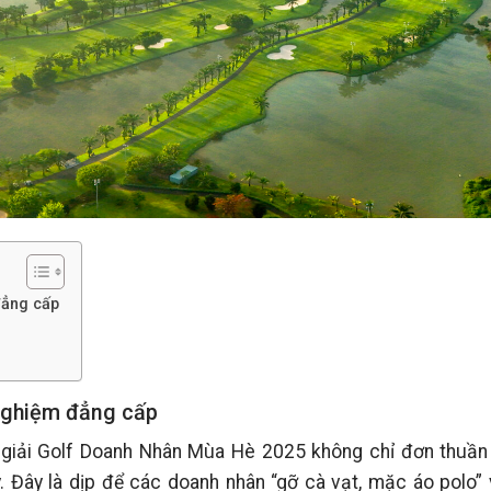
đẳng cấp
 nghiệm đẳng cấp
f, giải Golf Doanh Nhân Mùa Hè 2025 không chỉ đơn thuần 
y. Đây là dịp để các doanh nhân “gỡ cà vạt, mặc áo polo”