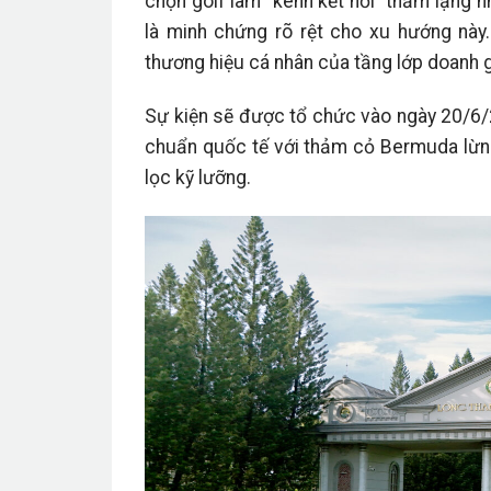
chọn golf làm “kênh kết nối” thầm lặng
là minh chứng rõ rệt cho xu hướng này.
thương hiệu cá nhân của tầng lớp doanh g
Sự kiện sẽ được tổ chức vào ngày 20/6/
chuẩn quốc tế với thảm cỏ Bermuda lừng
lọc kỹ lưỡng.