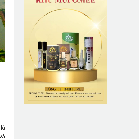
là
 và