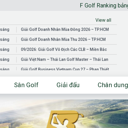
F Golf Ranking bảng xếp hạng go
View all
 sáng
Giải Golf Doanh Nhân Mùa Đông 2026 – TP.HCM
 sáng
Giải Golf Doanh Nhân Mùa Thu 2026 – TP.HCM
 sáng
09/2026: Giải Golf Vô Địch Các CLB – Miền Bắc
 sáng
Giải Việt Nam – Thái Lan Golf Master – Thái Lan
 sáng
Giải Golf Business Vietnam Cup 27 – Phan Thiết
 sáng
Giải Golf Doanh Nhân Mùa Hè 2026 – Đồng Nai
Sân Golf
Giải đấu
Chân dung
 sáng
Giải Golf Vô Địch Các CLB – Miền Nam
03/2026: Giải Golf Doanh Nhân Mùa Xuân 2026 –
 sáng
TP.HCM
 sáng
Fgolf Open Championship – Tây Ninh
 sáng
Golf Business Vietnam Cup 25
Giải Golf Business Vietnam Cup 26 và Giải Vô Địch