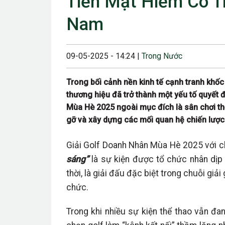
Tiền Mặt Hiếm Có Tr
23/08/2024 12:00
Nam
28/06/2024 12:00
24/05/2024 12:00
09-05-2025 - 14:24 |
Trong Nước
25/04/2024 6:00 
Trong bối cảnh nền kinh tế cạnh tranh khốc
07/03/2024 12:00
thương hiệu đã trở thành một yếu tố quyết
22/12/2023 12:30
Mùa Hè 2025 ngoài mục đích là sân chơi th
gỡ và xây dựng các mối quan hệ chiến lược
26/10/2023 12:00
Giải Golf Doanh Nhân Mùa Hè 2025 với 
sáng”
là sự kiện được tổ chức nhân dị
thời, là giải đấu đặc biệt trong chuỗi g
chức.
Trong khi nhiều sự kiện thể thao vẫn đan