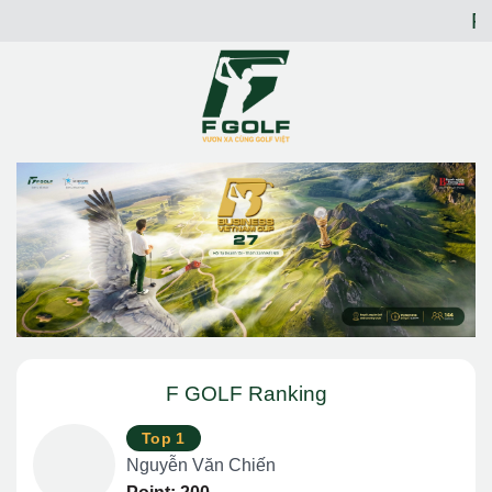
Chuyển
F 
đến
nội
dung
F GOLF Ranking
Top 1
Nguyễn Văn Chiến