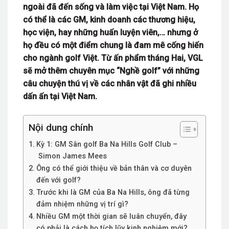
ngoài đã đến sống và làm việc tại Việt Nam. Họ
có thể là các GM, kinh doanh các thương hiệu,
học viện, hay những huấn luyện viên,… nhưng ở
họ đều có một điểm chung là đam mê cống hiến
cho ngành golf Việt. Từ ấn phẩm tháng Hai, VGL
sẽ mở thêm chuyên mục “Nghề golf” với những
câu chuyện thú vị về các nhân vật đã ghi nhiều
dấn ấn tại Việt Nam.
Nội dung chính
Kỳ 1: GM Sân golf Ba Na Hills Golf Club –
Simon James Mees
Ông có thể giới thiệu về bản thân và cơ duyên
đến với golf?
Trước khi là GM của Ba Na Hills, ông đã từng
đảm nhiệm những vị trí gì?
Nhiều GM một thời gian sẽ luân chuyển, đây
có phải là cách họ tích lũy kinh nghiệm mới?