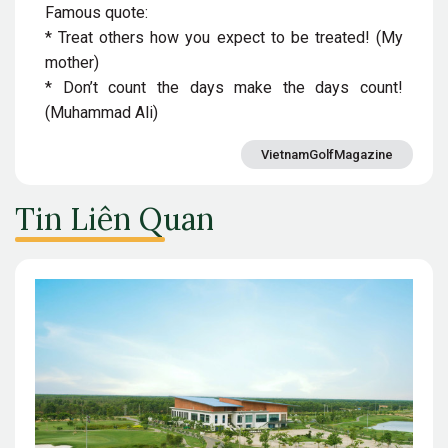
Famous quote:
* Treat others how you expect to be treated! (My
mother)
* Don’t count the days make the days count!
(Muhammad Ali)
VietnamGolfMagazine
Tin Liên Quan