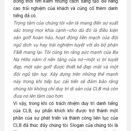
đồng thời tìm kiếm những cách sáng tạo để nâng
cao trải nghiệm của khách và củng cố thêm danh
tiếng đã có.
Trọng tâm của chúng tôi vẫn là mang đến sự xuất
sắc trong mọi khía cạnh—cho dù đó là điều kiện
sân golf hoàn hảo, hoạt động liền mạch của đội
ngũ dịch vụ hay trải nghiệm tuyệt vời do bộ phận
F&B mang lại.
Tôi cũng tin rằng sức mạnh của Ba
Na Hills nằm ở nền tảng của nó—một vị trí tuyệt
đẹp, một sân golf được thiết kế đẹp mắt và một
đội ngũ tận tụy. Xây dựng trên những thế mạnh
này trong khi tiếp tục cải tiến sẽ đảm bảo rằng
chúng tôi không chỉ duy trì di sản của CLB mà còn
đưa nó lên tầm cao hơn.
Vì vậy, trong khi có trách nhiệm duy trì danh tiếng
của CLB, sự phấn khích khi được trở thành một
phần của sự phát triển và thành công liên tục của
CLB đã thúc đẩy chúng tôi. Slogan của chúng tôi là