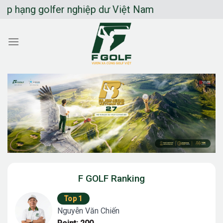
Chuyển
fer nghiệp dư Việt Nam
đến
nội
dung
F GOLF Ranking
Top 1
Nguyễn Văn Chiến