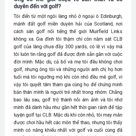
duyên đến với golf?
Tôi đến từ một ngôi làng nhỏ ở ngoại ô Edinburgh,
mảnh đất golf miền duyên hải của Scotland, nơi
cách sân golf nổi tiếng thế giới Muirfield Links
không xa. Gia đình tôi thậm chí còn nằm sát CLB
golf của làng chưa đầy 300 yards, có lẽ vì vậy mà
tôi luôn tin rằng golf đã được định sẵn gắn với cuộc
đời mình. Mặc dù, cả bố và mẹ tôi đều không chơi
golf, nhưng ông tôi và những người anh chị họ hơn
tuổi mà tôi ngưỡng mộ khi còn nhỏ đều mê golf, vì
vậy tôi quyết tâm tham gia cùng họ để chứng minh
bản thân mình là người trẻ nhất trong nhóm. Chẳng
bao lâu sau, golf trở thành nỗi ám ảnh và tôi nhớ
mình đã dành hầu như gần hết thời gian rảnh để tập
luyện golf tại CLB. Mặc dù khi còn nhỏ, tôi may mắn
được chơi hầu hết các môn thể thao, nhưng tôi thấy
mình có năng khiếu nhất với golf và cuối cùng đã