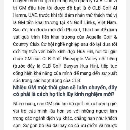
chuyên môn có giá trị trong việc quản lý CLB. Còn vị
trí GM đầu tiên tôi được đề bạt là ở CLB Golf Al
Hamra, UAE, trước khi tôi đảm nhận thử thách thú vị
là GM tiền khai trương tại KN Golf Links, Việt Nam.
Sau đó, tôi được mời đến Phuket, Thái Lan để giám
sát quá trình tiền khai trương của Aquella Golf &
Country Club. Cơ hội nghề nghiệp sau đó lại đưa tôi
đến thị trấn ven biển xinh đẹp Hua Hin, nơi tôi giữ
chức GM của CLB Golf Pineapple Valley nổi tiếng
(trước đây là CLB Golf Banyan Hua Hin), tiếp tục
cống hiến khả năng của mình để mang đến sự xuất
sắc trong các hoạt động của CLB.
Nhiều GM một thời gian sẽ luân chuyển,
đây
có phải là cách họ tích lũy kinh nghiệm mới?
Nhìn chung, các GM câu lạc bộ golf có xu hướng giữ
vai trò của mình lâu hơn so với những người làm
trong các ngành dịch vụ khác, chẳng hạn như khách
sạn. Sự gắn bó lâu dài này có cả ưu điểm và nhược