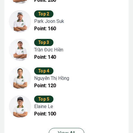
Point: 200
Top 2
Park Joon Suk
Point: 160
Top 3
Trần Đức Hiền
Point: 140
Top 4
Nguyễn Thị Hồng
Point: 120
Top 5
Elaine Le
Point: 100