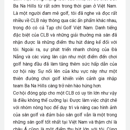
Ba Na Hills từ rất sớm trong thời gian ở Việt Nam.
Là một người đam mê golf, tôi đã nghe và đọc rất
nhiều về CLB này thông qua các ấn phẩm khác nhau,
trong đó có cả Tạp chí Golf Việt Nam. Danh tiếng
đặc biệt của CLB và những giải thưởng mà sân đã
nhận được là những điểm thu hút đáng kể đối với
tôi. Ngoài ra, sự phát triển nhanh chóng của Đà
Nẵng và các vùng lân cận như một điểm đến chơi
golf hàng đầu đã làm tăng thêm sức hấp dẫn của
cơ hội này. Sự nổi lên của khu vực này như một
thiên đường chơi golf khiến viễn cảnh gia nhập
team Ba Na Hills càng trở nên hào hứng hơn.
Cơ hội đóng góp cho một CLB có uy tín lớn như vậy
là điều không thể cưỡng lại. Được làm việc chặt chẽ
với nhóm nông học để duy trì và nâng cao hình ảnh
của sân golf và đảm bảo sân golf vẫn là một trong
những sân golf tốt nhất tại Việt Nam và thậm chí là
châu Á cũng là một điểm thu hút lớn với tôi. Cùng