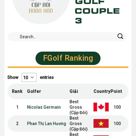
Golf
Couple
3
FGolf Ranking
Show
entries
Rank
Golfer
Giải
Country
Point
Best
1
Nicolas Germain
Gross
100
(Cặp Đôi)
Best
2
Phan Thị Lan Hương
Gross
100
(Cặp Đôi)
Best