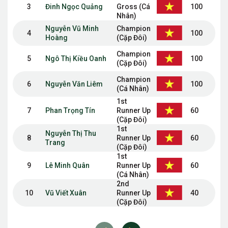
3
Đinh Ngọc Quảng
Gross (Cá
100
Nhân)
Nguyễn Vũ Minh
Champion
4
100
Hoàng
(Cặp Đôi)
Champion
5
Ngô Thị Kiều Oanh
100
(Cặp Đôi)
Champion
6
Nguyễn Văn Liêm
100
(Cá Nhân)
1st
7
Phan Trọng Tín
Runner Up
60
(Cặp Đôi)
1st
Nguyễn Thị Thu
8
Runner Up
60
Trang
(Cặp Đôi)
1st
9
Lê Minh Quân
Runner Up
60
(Cá Nhân)
2nd
10
Vũ Viết Xuân
Runner Up
40
(Cặp Đôi)