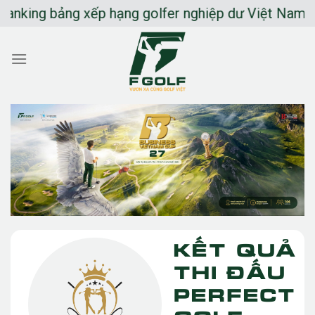
Chuyển
nking bảng xếp hạng golfer nghiệp dư Việt Nam
đến
nội
dung
Kết quả
thi đấu
Perfect