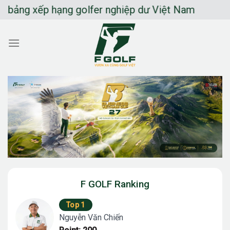
Chuyển
 xếp hạng golfer nghiệp dư Việt Nam
đến
nội
dung
F GOLF Ranking
Top 1
Nguyễn Văn Chiến