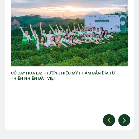
A TỪ
VIB ra mắt chương trình “VIB Swing – Mở khóa đặc quyề
làm chủ thời cuộc” với ưu đãi Golf lên đến 10 triệu đồng