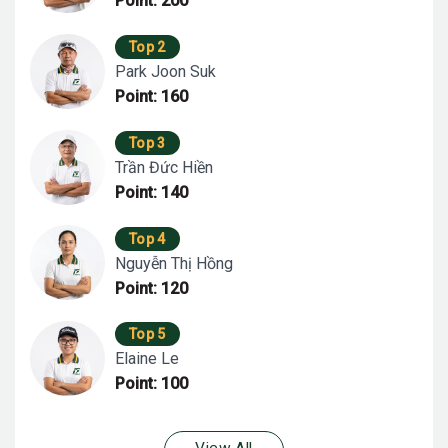
Point: 200
Top 2
Park Joon Suk
Point: 160
Top 3
Trần Đức Hiền
Point: 140
Top 4
Nguyễn Thị Hồng
Point: 120
Top 5
Elaine Le
Point: 100