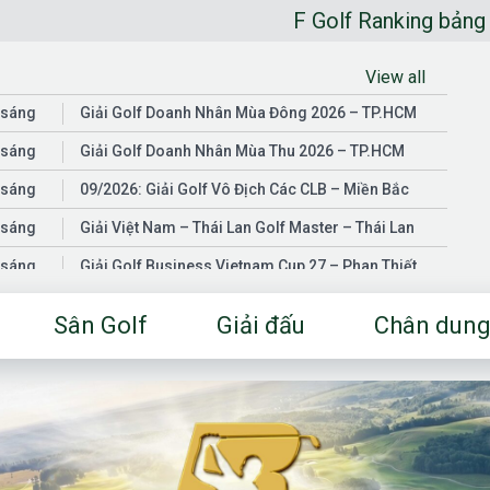
F Golf Ranking bảng xếp hạng golfe
View all
 sáng
Giải Golf Doanh Nhân Mùa Đông 2026 – TP.HCM
 sáng
Giải Golf Doanh Nhân Mùa Thu 2026 – TP.HCM
 sáng
09/2026: Giải Golf Vô Địch Các CLB – Miền Bắc
 sáng
Giải Việt Nam – Thái Lan Golf Master – Thái Lan
 sáng
Giải Golf Business Vietnam Cup 27 – Phan Thiết
 sáng
Giải Golf Doanh Nhân Mùa Hè 2026 – Đồng Nai
Sân Golf
Giải đấu
Chân dung
 sáng
Giải Golf Vô Địch Các CLB – Miền Nam
03/2026: Giải Golf Doanh Nhân Mùa Xuân 2026 –
 sáng
TP.HCM
 sáng
Fgolf Open Championship – Tây Ninh
 sáng
Golf Business Vietnam Cup 25
Giải Golf Business Vietnam Cup 26 và Giải Vô Địch