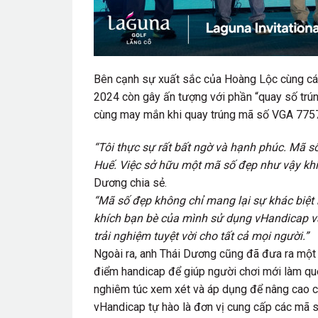
Bên cạnh sự xuất sắc của Hoàng Lộc cùng các g
2024 còn gây ấn tượng với phần “quay số trú
cùng may mắn khi quay trúng mã số VGA 77577
“Tôi thực sự rất bất ngờ và hạnh phúc. Mã số
Huế. Việc sở hữu một mã số đẹp như vậy khi
Dương chia sẻ.
“Mã số đẹp không chỉ mang lại sự khác biệt 
khích bạn bè của mình sử dụng vHandicap và
trải nghiệm tuyệt vời cho tất cả mọi người.”
Ngoài ra, anh Thái Dương cũng đã đưa ra một s
điểm handicap để giúp người chơi mới làm q
nghiêm túc xem xét và áp dụng để nâng cao c
vHandicap tự hào là đơn vị cung cấp các mã 