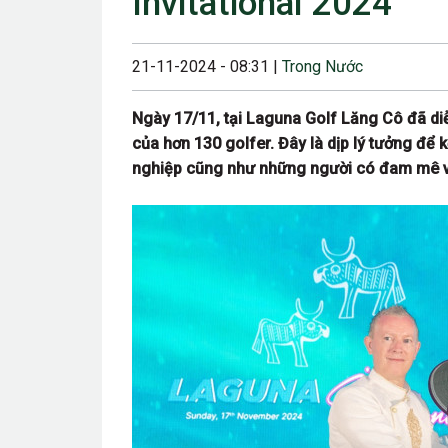
Invitational 2024
23/08/2024 12:00
28/06/2024 12:00
21-11-2024 - 08:31 |
Trong Nước
24/05/2024 12:00
Ngày 17/11, tại Laguna Golf Lăng Cô đã diễ
25/04/2024 6:00 
của hơn 130 golfer. Đây là dịp lý tưởng để 
nghiệp cũng như những người có đam mê vớ
07/03/2024 12:00
22/12/2023 12:30
26/10/2023 12:00