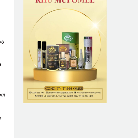
l
vô
g
một
p