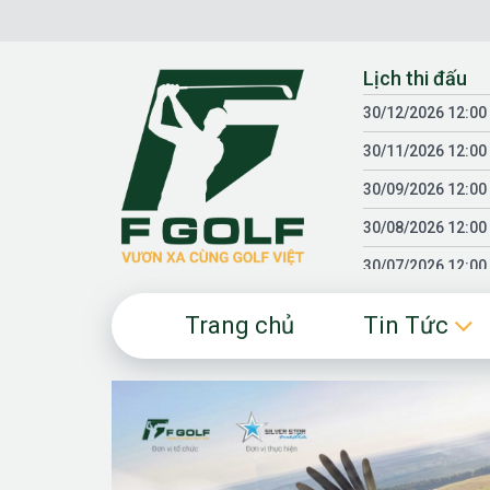
Chuyển
đến
nội
Lịch thi đấu
dung
30/12/2026 12:00
30/11/2026 12:00
30/09/2026 12:00
30/08/2026 12:00
30/07/2026 12:00
30/06/2026 12:00
Trang chủ
Tin Tức
30/05/2026 12:00
30/03/2026 12:00
30/01/2026 12:00
18/04/2025 12:00