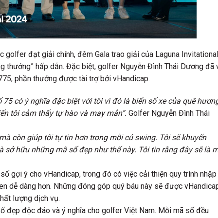
olfer đạt giải chính, đêm Gala trao giải của Laguna Invitationa
ng thưởng” hấp dẫn. Đặc biệt, golfer Nguyễn Đình Thái Dương đã 
5, phần thưởng được tài trợ bởi vHandicap.
 75 có ý nghĩa đặc biệt với tôi vì đó là biển số xe của quê hươn
ến tôi cảm thấy tự hào và may mắn”.
Golfer Nguyễn Đình Thái
mà còn giúp tôi tự tin hơn trong mỗi cú swing. Tôi sẽ khuyến
 sở hữu những mã số đẹp như thế này. Tôi tin rằng đây sẽ là 
ố gợi ý cho vHandicap, trong đó có việc cải thiện quy trình nhập
uen dễ dàng hơn. Những đóng góp quý báu này sẽ được vHandica
hất lượng dịch vụ.
số đẹp độc đáo và ý nghĩa cho golfer Việt Nam. Mỗi mã số đều