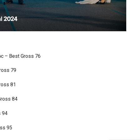
ộc – Best Gross 76
Gross 79
Gross 81
Gross 84
s 94
oss 95