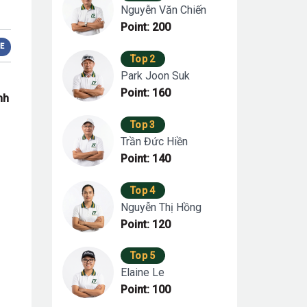
Nguyễn Văn Chiến
Point: 200
E
Top 2
Park Joon Suk
Point: 160
nh
Top 3
Trần Đức Hiền
Point: 140
Top 4
Nguyễn Thị Hồng
Point: 120
Top 5
Elaine Le
Point: 100