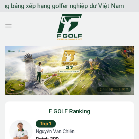
Chuyển
ảng xếp hạng golfer nghiệp dư Việt Nam
đến
nội
dung
F GOLF Ranking
Top 1
Nguyễn Văn Chiến