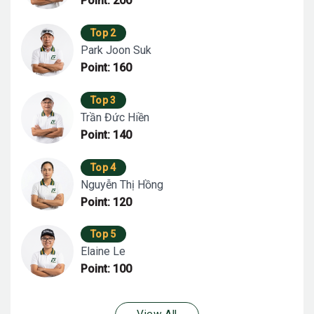
Point: 200
Top 2
Park Joon Suk
Point: 160
Top 3
Trần Đức Hiền
Point: 140
Top 4
Nguyễn Thị Hồng
Point: 120
Top 5
Elaine Le
Point: 100