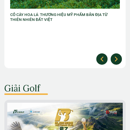
ỊA TỪ
VIB ra mắt chương trình “VIB Swing – Mở khóa đặc quy
làm chủ thời cuộc” với ưu đãi Golf lên đến 10 triệu đồn
Giải Golf