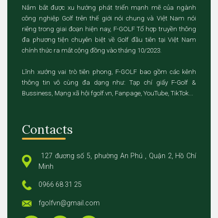
Nắm bắt được xu hướng phát triển mạnh mẽ của ngành
công nghiệp Golf trên thế giới nói chung và Việt Nam nói
riêng trong giai đoạn hiện nay, F-GOLF Tổ hợp truyền thông
đa phương tiện chuyên biệt về Golf đầu tiên tại Việt Nam
chính thức ra mắt cộng đồng vào tháng 10/2023.
Lĩnh xướng vai trò tiên phong, F-GOLF bao gồm các kênh
thông tin vô cùng đa dạng như: Tạp chí giấy F-Golf &
Bussiness, Mạng xã hội fgolf.vn, Fanpage, YouTube, TikTok...
Contacts
127 đương số 5, phường An Phú , Quận 2, Hồ Chí
Minh
0966 68 31 25
fgolfvn@gmail.com