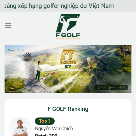
Chuyển
 xếp hạng golfer nghiệp dư Việt Nam
đến
nội
dung
F GOLF Ranking
Top 1
Nguyễn Văn Chiến