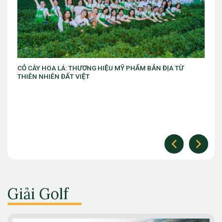
ẢN ĐỊA TỪ
VIB ra mắt chương trình “VIB Swing – Mở khóa đặc
làm chủ thời cuộc” với ưu đãi Golf lên đến 10 triệu
Giải Golf