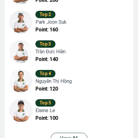
Point: 200
Top 2
Park Joon Suk
Point: 160
Top 3
Trần Đức Hiền
Point: 140
Top 4
Nguyễn Thị Hồng
Point: 120
Top 5
Elaine Le
Point: 100