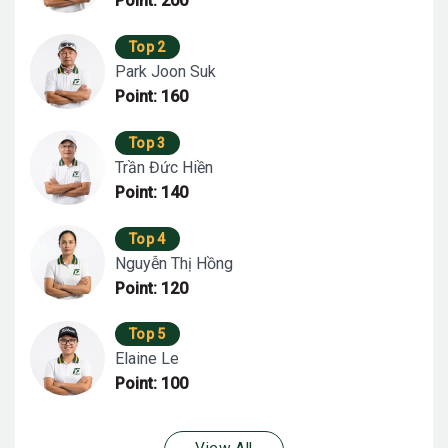
Point: 200
Top 2
Park Joon Suk
Point: 160
Top 3
Trần Đức Hiền
Point: 140
Top 4
Nguyễn Thị Hồng
Point: 120
Top 5
Elaine Le
Point: 100