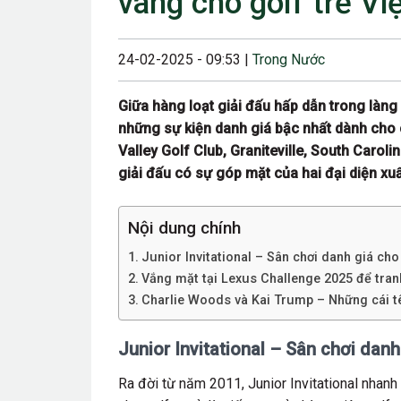
vàng cho golf trẻ V
23/08/2024 12:00
28/06/2024 12:00
24-02-2025 - 09:53 |
Trong Nước
24/05/2024 12:00
Giữa hàng loạt giải đấu hấp dẫn trong làng g
25/04/2024 6:00 
những sự kiện danh giá bậc nhất dành cho cá
Valley Golf Club, Graniteville, South Caro
07/03/2024 12:00
giải đấu có sự góp mặt của hai đại diện x
22/12/2023 12:30
26/10/2023 12:00
Nội dung chính
Junior Invitational – Sân chơi danh giá cho
Vắng mặt tại Lexus Challenge 2025 để tranh 
Charlie Woods và Kai Trump – Những cái tê
Junior Invitational – Sân chơi danh
Ra đời từ năm 2011, Junior Invitational nhanh