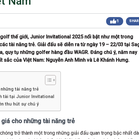
iệt Nam
 sáng
Giải Golf Doanh Nhân Mùa Hè 2024
Giải Golf Gia Đình lần 1 (Family Golf Tournament
 chiều
1
SHAR
2024)
Giải Golf Doanh nghiệp và Thương hiệu Việt Nam
 chiều
lần thứ 22 (Business Vietnam Cup 22)
olf thế giới, Junior Invitational 2025 nổi bật như một trong
Giải Golf Vô địch các CLB toàn quốc Lần 1
sáng
c tài năng trẻ. Giải đấu sẽ diễn ra từ ngày 19 – 22/03 tại Sa
(Vietnam Golf Club Championship 2024)
Giải Cặp Đôi Hoàn Hảo Lần 3 (Perfect Golf Couple
lina, quy tụ những golfer hàng đầu WAGR. Đáng chú ý, năm nay
 chiều
3)
uất sắc của Việt Nam: Nguyễn Anh Minh và Lê Khánh Hưng.
Giải Golf Cặp đôi hoàn hảo Lần 2 (Perfect Golf
 chiều
Couple 2)
 chiều
Giải Golf Business & Brand VN Championship 20
 những tài năng trẻ
tài tại Junior Invitational
n thu hút sự chú ý
 giá cho những tài năng trẻ
 chóng trở thành một trong những giải đấu quan trọng bậc nhất d