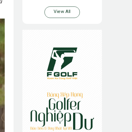
nữ
View All