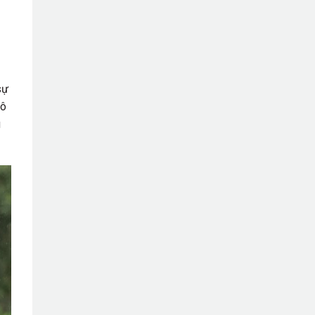
sự
vô
u