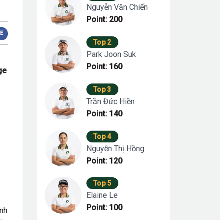
Nguyễn Văn Chiến
Point: 200
E
Top 2
Park Joon Suk
Point: 160
ge
Top 3
Trần Đức Hiền
Point: 140
Top 4
Nguyễn Thị Hồng
Point: 120
Top 5
Elaine Le
Point: 100
ành