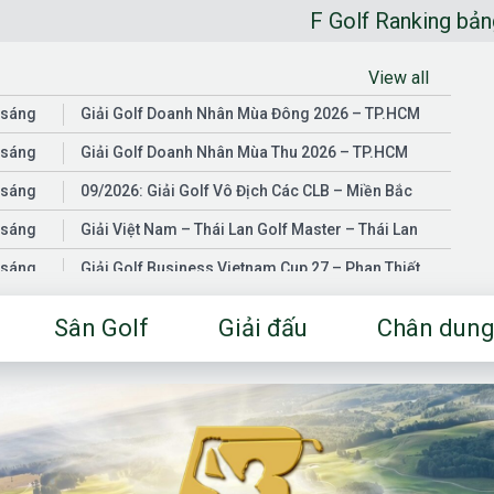
F Golf Ranking bảng xếp hạng golf
View all
 sáng
Giải Golf Doanh Nhân Mùa Đông 2026 – TP.HCM
 sáng
Giải Golf Doanh Nhân Mùa Thu 2026 – TP.HCM
 sáng
09/2026: Giải Golf Vô Địch Các CLB – Miền Bắc
 sáng
Giải Việt Nam – Thái Lan Golf Master – Thái Lan
 sáng
Giải Golf Business Vietnam Cup 27 – Phan Thiết
 sáng
Giải Golf Doanh Nhân Mùa Hè 2026 – Đồng Nai
Sân Golf
Giải đấu
Chân dung
 sáng
Giải Golf Vô Địch Các CLB – Miền Nam
03/2026: Giải Golf Doanh Nhân Mùa Xuân 2026 –
 sáng
TP.HCM
 sáng
Fgolf Open Championship – Tây Ninh
 sáng
Golf Business Vietnam Cup 25
Giải Golf Business Vietnam Cup 26 và Giải Vô Địch