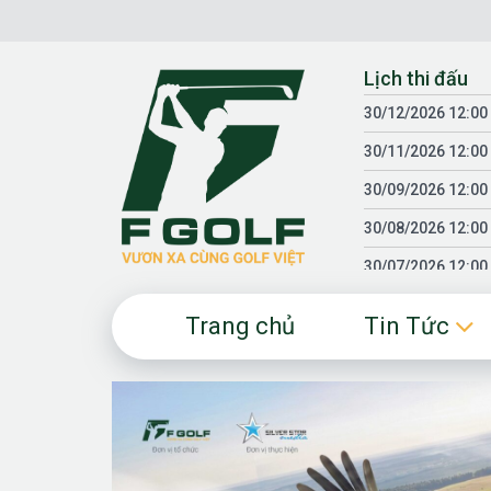
Chuyển
đến
nội
Lịch thi đấu
dung
30/12/2026 12:00
30/11/2026 12:00
30/09/2026 12:00
30/08/2026 12:00
30/07/2026 12:00
30/06/2026 12:00
Trang chủ
Tin Tức
30/05/2026 12:00
30/03/2026 12:00
30/01/2026 12:00
18/04/2025 12:00