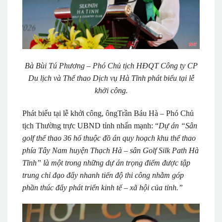
Bà Bùi Tú Phương – Phó Chủ tịch HĐQT Công ty CP
Du lịch và Thể thao Dịch vụ Hà Tĩnh phát biểu tại lễ
khởi công.
Phát biểu tại lễ khởi công, ôngTrần Báu Hà – Phó Chủ
tịch Thường trực UBND tỉnh nhấn mạnh: “
Dự án “Sân
golf thể thao 36 hố thuộc đồ án quy hoạch khu thể thao
phía Tây Nam huyện Thạch Hà – sân Golf Silk Path Hà
Tĩnh” là một trong những dự án trọng điểm được tập
trung chỉ đạo đẩy nhanh tiến độ thi công nhằm góp
phần thúc đẩy phát triển kinh tế – xã hội của tỉnh.”