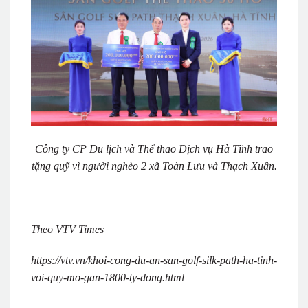
Công ty CP Du lịch và Thể thao Dịch vụ Hà Tĩnh trao
tặng quỹ vì người nghèo 2 xã Toàn Lưu và Thạch Xuân.
Theo VTV Times
https://vtv.vn/khoi-cong-du-an-san-golf-silk-path-ha-tinh-
voi-quy-mo-gan-1800-ty-dong.html