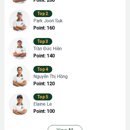
Point: 200
Top 2
Park Joon Suk
Point: 160
Top 3
Trần Đức Hiền
Point: 140
Top 4
Nguyễn Thị Hồng
Point: 120
Top 5
Elaine Le
Point: 100