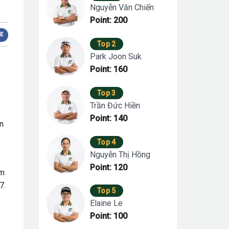
Nguyễn Văn Chiến
Point: 200
E
Top 2
Park Joon Suk
Point: 160
Top 3
Trần Đức Hiền
Point: 140
n
Top 4
Nguyễn Thị Hồng
Point: 120
ăm
7.
Top 5
Elaine Le
Point: 100