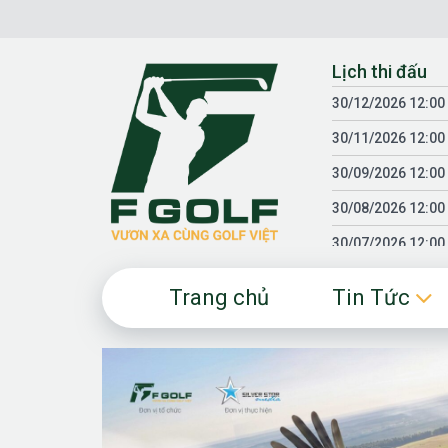
Chuyển
đến
nội
Lịch thi đấu
dung
30/12/2026 12:00
30/11/2026 12:00
30/09/2026 12:00
30/08/2026 12:00
30/07/2026 12:00
30/06/2026 12:00
Trang chủ
Tin Tức
30/05/2026 12:00
30/03/2026 12:00
30/01/2026 12:00
18/04/2025 12:00