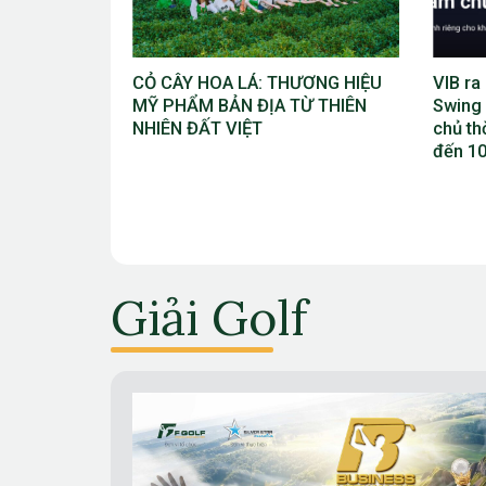
ƯƠNG HIỆU
VIB ra mắt chương trình “VIB
Giải V
Ừ THIÊN
Swing – Mở khóa đặc quyền, làm
Bắc Ni
chủ thời cuộc” với ưu đãi Golf lên
Cúp TĐ
đến 10 triệu đồng
vào th
Giải Golf