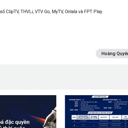
 số ClipTV, THVLi, VTV Go, MyTV, Onlala và FPT Play.
Hoàng Quyê