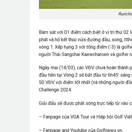
Runcha
Bám sát với 01 điểm cách biệt ở vị trí thứ 02
phát và hố kết thúc nửa đường đầu, song, Itthi
vòng 1. Xếp hạng 3 với tổng điểm (-3) là golf
người Thái Sangchai Kaewcharoen và golfer 
Ngày mai (14/03), các VĐV chưa hoàn thành ph
đầu tiên tại Vòng 2 sẽ bắt đầu từ 6h45’ sáng 
50 VĐV với điểm tốt nhất (và những người đồn
Challenge 2024.
Giải đấu sẽ được phát sóng trực tiếp từ vào 
– Fanpage của VGA Tour và Hiệp hội Golf Việ
– Fanpage and Youtube của Golfnews.vn,