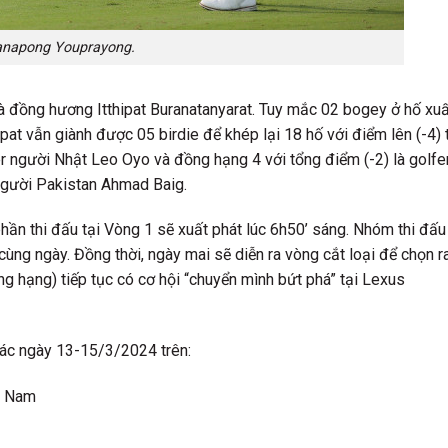
napong Youprayong.
 là đồng hương Itthipat Buranatanyarat. Tuy mắc 02 bogey ở hố xu
pat vẫn giành được 05 birdie để khép lại 18 hố với điểm lên (-4) 
er người Nhật Leo Oyo và đồng hạng 4 với tổng điểm (-2) là golfe
người Pakistan Ahmad Baig.
ần thi đấu tại Vòng 1 sẽ xuất phát lúc 6h50’ sáng. Nhóm thi đấu
cùng ngày. Đồng thời, ngày mai sẽ diễn ra vòng cắt loại để chọn r
g hạng) tiếp tục có cơ hội “chuyển mình bứt phá” tại Lexus
các ngày 13-15/3/2024 trên:
t Nam