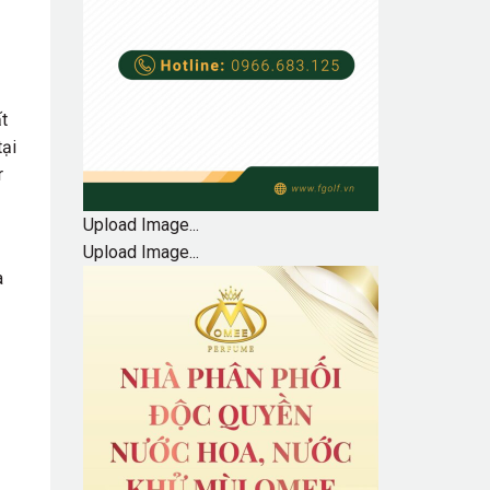
ất
tại
r
Upload Image...
Upload Image...
a