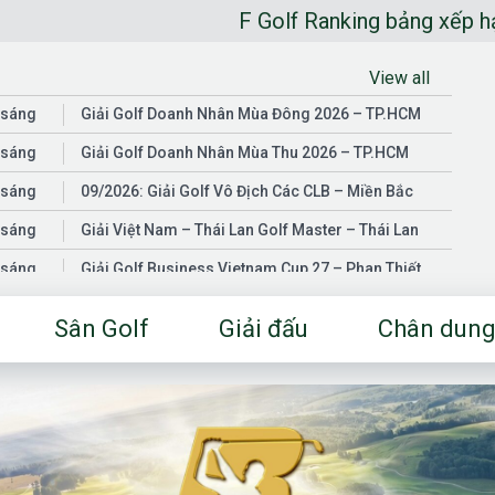
F Golf Ranking bảng xếp hạng golfer
View all
 sáng
Giải Golf Doanh Nhân Mùa Đông 2026 – TP.HCM
 sáng
Giải Golf Doanh Nhân Mùa Thu 2026 – TP.HCM
 sáng
09/2026: Giải Golf Vô Địch Các CLB – Miền Bắc
 sáng
Giải Việt Nam – Thái Lan Golf Master – Thái Lan
 sáng
Giải Golf Business Vietnam Cup 27 – Phan Thiết
 sáng
Giải Golf Doanh Nhân Mùa Hè 2026 – Đồng Nai
Sân Golf
Giải đấu
Chân dung
 sáng
Giải Golf Vô Địch Các CLB – Miền Nam
03/2026: Giải Golf Doanh Nhân Mùa Xuân 2026 –
 sáng
TP.HCM
 sáng
Fgolf Open Championship – Tây Ninh
 sáng
Golf Business Vietnam Cup 25
Giải Golf Business Vietnam Cup 26 và Giải Vô Địch