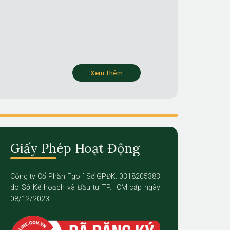
Xem thêm
Giấy Phép Hoạt Động
Công ty Cổ Phần Fgolf Số GPĐK: 0318205383
do Sở Kế hoạch và Đầu tư TP.HCM cấp ngày
08/12/2023