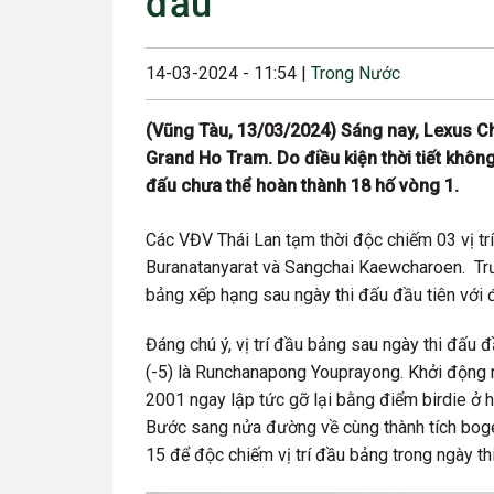
đầu
23/08/2024 12:00
28/06/2024 12:00
14-03-2024 - 11:54 |
Trong Nước
24/05/2024 12:00
(Vũng Tàu, 13/03/2024) Sáng nay, Lexus Ch
25/04/2024 6:00 
Grand Ho Tram. Do điều kiện thời tiết khôn
đấu chưa thể hoàn thành 18 hố vòng 1.
07/03/2024 12:00
22/12/2023 12:30
Các VĐV Thái Lan tạm thời độc chiếm 03 vị tr
Buranatanyarat và Sangchai Kaewcharoen. Trư
26/10/2023 12:00
bảng xếp hạng sau ngày thi đấu đầu tiên với 
Đáng chú ý, vị trí đầu bảng sau ngày thi đấu
(-5) là Runchanapong Youprayong. Khởi động 
2001 ngay lập tức gỡ lại bằng điểm birdie ở hố
Bước sang nửa đường về cùng thành tích boge
15 để độc chiếm vị trí đầu bảng trong ngày th