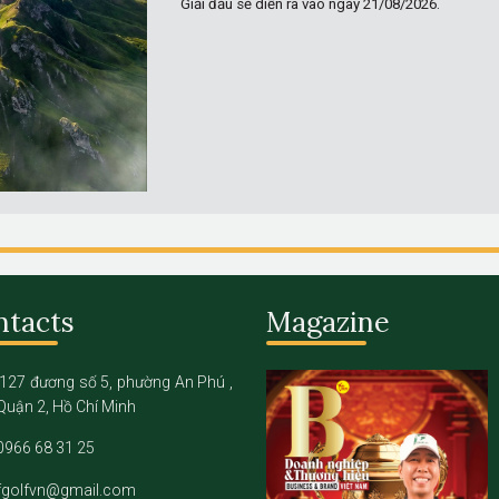
Giải đấu sẽ diễn ra vào ngày
21/08/2026.
ntacts
Magazine
127 đương số 5, phường An Phú ,
Quận 2, Hồ Chí Minh
0966 68 31 25
fgolfvn@gmail.com