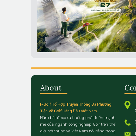
About
Co
F-Golf Tổ Hợp Truyền Thông Đa Phương
Tiện Về Golf Hàng Đầu Việt Nam
Nắm bắt được xu hướng phát triển mạnh
mẽ của ngành công nghiệp Golf trên thế
giới nói chung và Việt Nam nói riêng trong