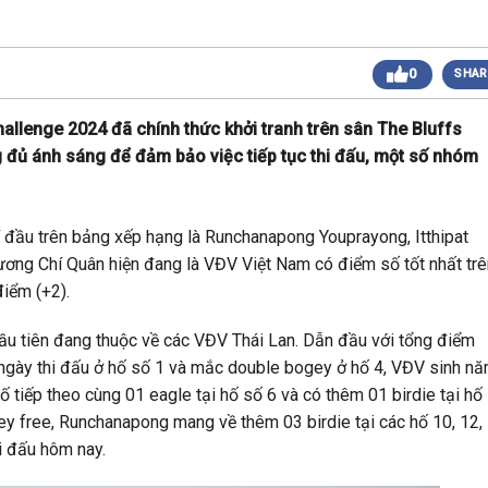
 sáng
Giải Golf Doanh Nhân Mùa Hè 2024
Giải Golf Gia Đình lần 1 (Family Golf Tournament
 chiều
0
SHAR
2024)
Giải Golf Doanh nghiệp và Thương hiệu Việt Nam
 chiều
lần thứ 22 (Business Vietnam Cup 22)
allenge 2024 đã chính thức khởi tranh trên sân The Bluffs
Giải Golf Vô địch các CLB toàn quốc Lần 1
sáng
g đủ ánh sáng để đảm bảo việc tiếp tục thi đấu, một số nhóm
(Vietnam Golf Club Championship 2024)
Giải Cặp Đôi Hoàn Hảo Lần 3 (Perfect Golf Couple
 chiều
3)
Giải Golf Cặp đôi hoàn hảo Lần 2 (Perfect Golf
 chiều
í đầu trên bảng xếp hạng là Runchanapong Youprayong, Itthipat
Couple 2)
ơng Chí Quân hiện đang là VĐV Việt Nam có điểm số tốt nhất trê
 chiều
Giải Golf Business & Brand VN Championship 20
điểm (+2).
 đầu tiên đang thuộc về các VĐV Thái Lan. Dẫn đầu với tổng điểm
ngày thi đấu ở hố số 1 và mắc double bogey ở hố 4, VĐV sinh n
 tiếp theo cùng 01 eagle tại hố số 6 và có thêm 01 birdie tại hố 
y free, Runchanapong mang về thêm 03 birdie tại các hố 10, 12,
i đấu hôm nay.