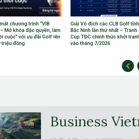
ô địch các CLB Golf tỉnh
Lộ diện bộ máy điều hành Giả
nh lần thứ nhất – Tranh
địch các CLB Golf tỉnh Bắc Ni
C chính thức khởi tranh
lần thứ nhất
áng 7/2026
Business Vie