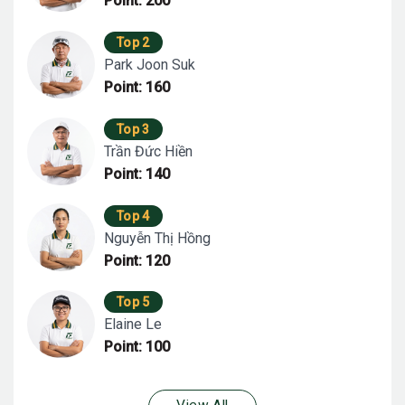
Point: 200
Top 2
Park Joon Suk
Point: 160
Top 3
Trần Đức Hiền
Point: 140
Top 4
Nguyễn Thị Hồng
Point: 120
Top 5
Elaine Le
Point: 100