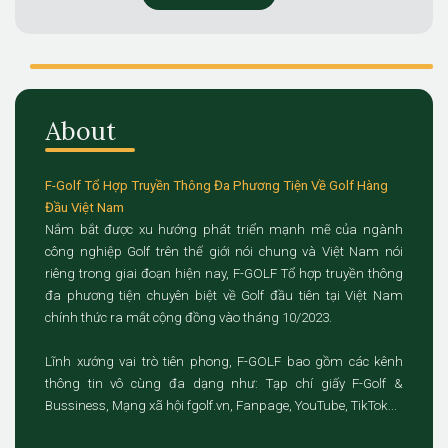
About
F-Golf Tổ Hợp Truyền Thông Đa Phương Tiện Về Golf Hàng
Đầu Việt Nam
Nắm bắt được xu hướng phát triển mạnh mẽ của ngành
công nghiệp Golf trên thế giới nói chung và Việt Nam nói
riêng trong giai đoạn hiện nay, F-GOLF Tổ hợp truyền thông
đa phương tiện chuyên biệt về Golf đầu tiên tại Việt Nam
chính thức ra mắt cộng đồng vào tháng 10/2023.
Lĩnh xướng vai trò tiên phong, F-GOLF bao gồm các kênh
thông tin vô cùng đa dạng như: Tạp chí giấy F-Golf &
Bussiness, Mạng xã hội fgolf.vn, Fanpage, YouTube, TikTok...