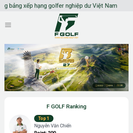
Chuyển
ảng xếp hạng golfer nghiệp dư Việt Nam
đến
nội
dung
F GOLF Ranking
Top 1
Nguyễn Văn Chiến