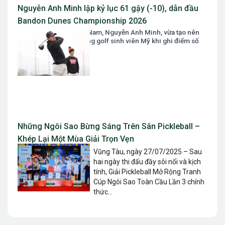
Nguyễn Anh Minh lập kỷ lục 61 gậy (-10), dẫn đầu
Bandon Dunes Championship 2026
Tài năng golf số 1 Việt Nam, Nguyễn Anh Minh, vừa tạo nên
một cơn địa chấn tại làng golf sinh viên Mỹ khi ghi điểm số
61 gậy...
Những Ngôi Sao Bừng Sáng Trên Sân Pickleball –
Khép Lại Một Mùa Giải Trọn Vẹn
Vũng Tàu, ngày 27/07/2025 – Sau
hai ngày thi đấu đầy sôi nổi và kịch
tính, Giải Pickleball Mở Rộng Tranh
Cúp Ngôi Sao Toàn Cầu Lần 3 chính
thức...