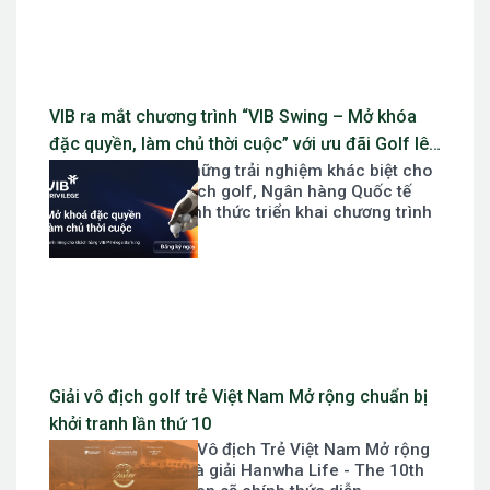
VIB ra mắt chương trình “VIB Swing – Mở khóa
đặc quyền, làm chủ thời cuộc” với ưu đãi Golf lên
Nhằm mang đến những trải nghiệm khác biệt cho
đến 10 triệu đồng
khách hàng yêu thích golf, Ngân hàng Quốc tế
Việt Nam (VIB) chính thức triển khai chương trình
ưu đãi “VIB...
Giải vô địch golf trẻ Việt Nam Mở rộng chuẩn bị
khởi tranh lần thứ 10
Giải Hanwha Life - Vô địch Trẻ Việt Nam Mở rộng
lần thứ 10 hay gọi là giải Hanwha Life - The 10th