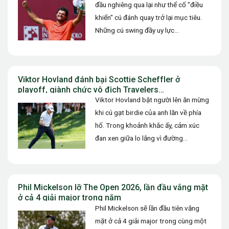
đầu nghiêng qua lại như thể cố "điều
khiển" cú đánh quay trở lại mục tiêu.
Những cú swing đầy uy lực…
Viktor Hovland đánh bại Scottie Scheffler ở
playoff, giành chức vô địch Travelers
Championship 2026
Viktor Hovland bật người lên ăn mừng
khi cú gạt birdie của anh lăn về phía
hố. Trong khoảnh khắc ấy, cảm xúc
đan xen giữa lo lắng vì đường…
Phil Mickelson lỡ The Open 2026, lần đầu vắng mặt
ở cả 4 giải major trong năm
Phil Mickelson sẽ lần đầu tiên vắng
mặt ở cả 4 giải major trong cùng một