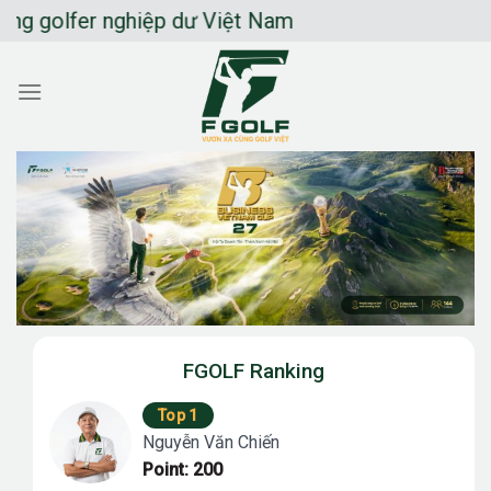
Chuyển
fer nghiệp dư Việt Nam
đến
nội
dung
FGOLF Ranking
Top 1
Nguyễn Văn Chiến
Point: 200