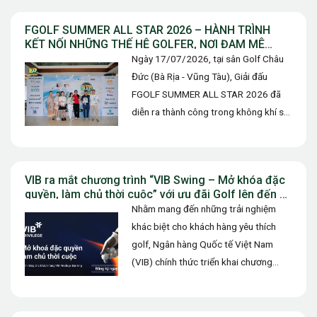
FGOLF SUMMER ALL STAR 2026 – HÀNH TRÌNH
KẾT NỐI NHỮNG THẾ HỆ GOLFER, NƠI ĐAM MÊ
ĐƯỢC TIẾP NỐI VÀ TỎA SÁNG
Ngày 17/07/2026, tại sân Golf Châu
Đức (Bà Rịa - Vũng Tàu), Giải đấu
FGOLF SUMMER ALL STAR 2026 đã
diễn ra thành công trong không khí sôi
động. Không…
VIB ra mắt chương trình “VIB Swing – Mở khóa đặc
quyền, làm chủ thời cuộc” với ưu đãi Golf lên đến 10
triệu đồng
Nhằm mang đến những trải nghiệm
khác biệt cho khách hàng yêu thích
golf, Ngân hàng Quốc tế Việt Nam
(VIB) chính thức triển khai chương
trình ưu đãi “VIB…