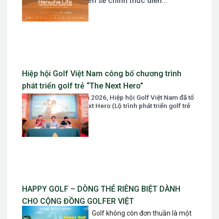
Vietnam Junior Open sẽ chính thức diễn...
Hiệp hội Golf Việt Nam công bố chương trình
phát triển golf trẻ “The Next Hero”
Ngày 07 tháng 03 năm 2026, Hiệp hội Golf Việt Nam đã tổ
chức Tọa đàm The Next Hero (Lộ trình phát triển golf trẻ
trong giai đoạn mới)....
HAPPY GOLF – DÒNG THẺ RIÊNG BIỆT DÀNH
CHO CỘNG ĐỒNG GOLFER VIỆT
Golf không còn đơn thuần là một