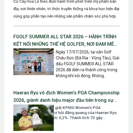
Cỏ Cây Hoa Lá theo đuổi hành trình phát triển mỹ phẩm bản
địa, nơi thiên nhiên, tri thức truyền thống và khoa học hiện đại
cùng góp phần tạo nên những sản phẩm chăm sóc phù hợp
với...
FGOLF SUMMER ALL STAR 2026 – HÀNH TRÌNH
KẾT NỐI NHỮNG THẾ HỆ GOLFER, NƠI ĐAM MÊ
ĐƯỢC TIẾP NỐI VÀ TỎA SÁNG
Ngày 17/07/2026, tại sân Golf
Châu Đức (Bà Rịa - Vũng Tàu), Giải
đấu FGOLF SUMMER ALL STAR
2026 đã diễn ra thành công trong
không khí sôi động. Không...
Haeran Ryu vô địch Women’s PGA Championship
2026, giành danh hiệu major đầu tiên trong sự
nghiệp
Sau vòng mở màn của giải KPMG Women’s PGA
Championship 2026, cơ hội đăng quang của Haeran Ryu
chỉ được dự đoán ở mức 0,2%. Thành tích 73 gậy...