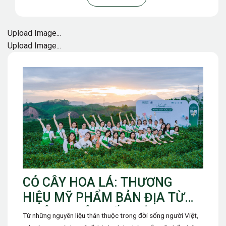
Upload Image...
Upload Image...
CỎ CÂY HOA LÁ: THƯƠNG
HIỆU MỸ PHẨM BẢN ĐỊA TỪ
THIÊN NHIÊN ĐẤT VIỆT
Từ những nguyên liệu thân thuộc trong đời sống người Việt,