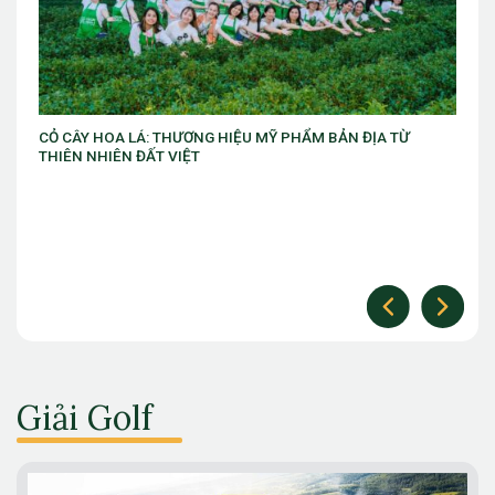
HIỆU MỸ PHẨM BẢN ĐỊA TỪ
VIB ra mắt chương trình “VIB Swi
làm chủ thời cuộc” với ưu đãi Gol
Giải Golf