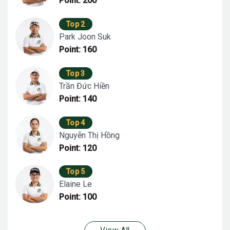
Point: 200
Top 2
Park Joon Suk
Point: 160
Top 3
Trần Đức Hiền
Point: 140
Top 4
Nguyễn Thị Hồng
Point: 120
Top 5
Elaine Le
Point: 100