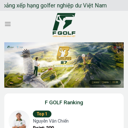
Chuyển
g xếp hạng golfer nghiệp dư Việt Nam
đến
nội
dung
F GOLF Ranking
Top 1
Nguyễn Văn Chiến