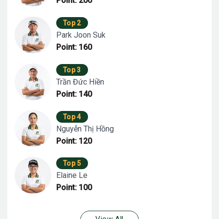
Point: 200
Top 2
Park Joon Suk
Point: 160
Top 3
Trần Đức Hiền
Point: 140
Top 4
Nguyễn Thị Hồng
Point: 120
Top 5
Elaine Le
Point: 100