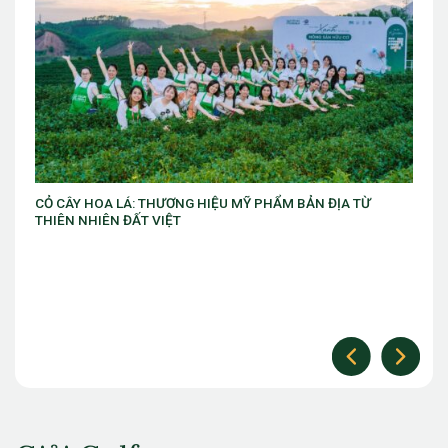
ỊA TỪ
VIB ra mắt chương trình “VIB Swing – Mở khóa đặc quy
làm chủ thời cuộc” với ưu đãi Golf lên đến 10 triệu đồn