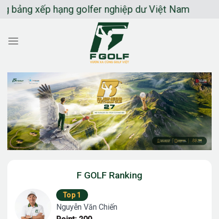
Chuyển
ng xếp hạng golfer nghiệp dư Việt Nam
đến
nội
dung
F GOLF Ranking
Top 1
Nguyễn Văn Chiến