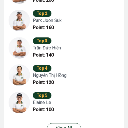
Point: 200
Top 2
Park Joon Suk
Point: 160
Top 3
Trần Đức Hiền
Point: 140
Top 4
Nguyễn Thị Hồng
Point: 120
Top 5
Elaine Le
Point: 100