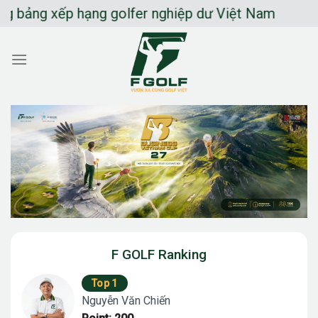
Chuyển
g xếp hạng golfer nghiệp dư Việt Nam
đến
nội
dung
F GOLF Ranking
Top 1
Nguyễn Văn Chiến