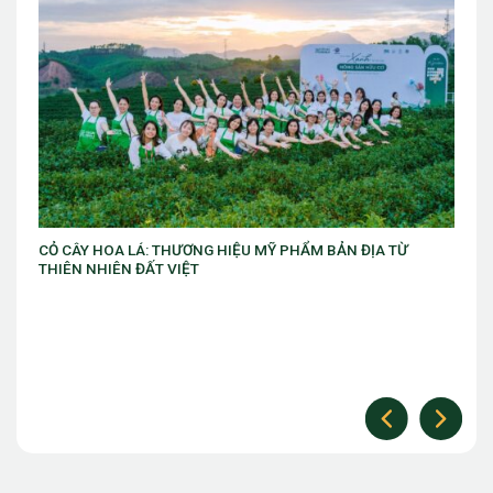
VIB ra mắt chương trình “VIB Swing – Mở khóa đặc quyền,
làm chủ thời cuộc” với ưu đãi Golf lên đến 10 triệu đồng