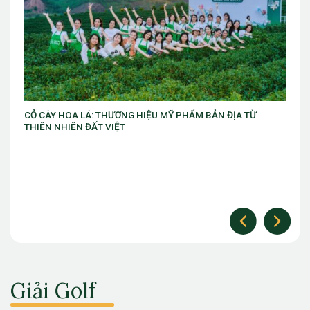
HIỆU MỸ PHẨM BẢN ĐỊA TỪ
VIB ra mắt chương trình “VIB Swi
làm chủ thời cuộc” với ưu đãi Gol
Giải Golf