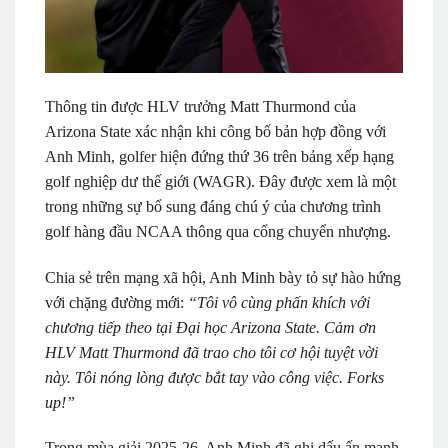
Thông tin được HLV trưởng Matt Thurmond của
Arizona State xác nhận khi công bố bản hợp đồng với
Anh Minh, golfer hiện đứng thứ 36 trên bảng xếp hạng
golf nghiệp dư thế giới (WAGR). Đây được xem là một
trong những sự bổ sung đáng chú ý của chương trình
golf hàng đầu NCAA thông qua cổng chuyển nhượng.
Chia sẻ trên mạng xã hội, Anh Minh bày tỏ sự hào hứng
với chặng đường mới:
“Tôi vô cùng phấn khích với
chương tiếp theo tại Đại học Arizona State. Cảm ơn
HLV Matt Thurmond đã trao cho tôi cơ hội tuyệt vời
này. Tôi nóng lòng được bắt tay vào công việc. Forks
up!”
Trong mùa giải 2025-26, Anh Minh đã ghi dấu ấn mạnh