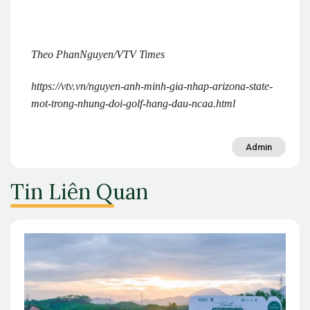
Theo PhanNguyen/VTV Times
https://vtv.vn/nguyen-anh-minh-gia-nhap-arizona-state-
mot-trong-nhung-doi-golf-hang-dau-ncaa.html
Admin
Tin Liên Quan