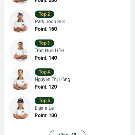
Point: 200
Top 2
Park Joon Suk
Point: 160
Top 3
Trần Đức Hiền
Point: 140
Top 4
Nguyễn Thị Hồng
Point: 120
Top 5
Elaine Le
Point: 100