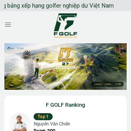
Chuyển
ng xếp hạng golfer nghiệp dư Việt Nam
đến
nội
dung
F GOLF Ranking
Top 1
Nguyễn Văn Chiến