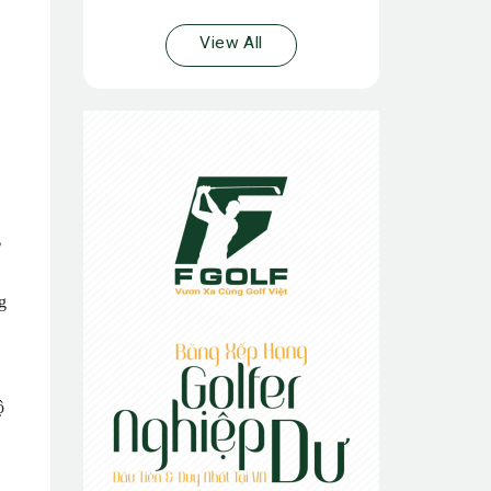
View All
g
ộ