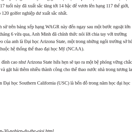
 tuổi này đã xuất sắc tăng tới 14 bậc để vươn lên hạng 117 thế giới,
p 120 golfer nghiệp dư xuất sắc nhất.
ch sử trên bảng xếp hạng WAGR này đến ngay sau một bước ngoặt lớn
 tháng 6 vừa qua, Anh Minh đã chính thức nói lời chia tay với trường
o của anh là Đại học Arizona State, một trong những ngôi trường sở h
t thuộc hệ thống thể thao đại học Mỹ (NCAA).
u đỉnh cao như Arizona State hứa hẹn sẽ tạo ra một bệ phóng vững chắc
và gặt hái thêm nhiều thành công cho thể thao nước nhà trong tương la
 Đại học Southern California (USC) là bến đỗ trong năm học đại học
op-30-nghiep-du-the-gioi.html