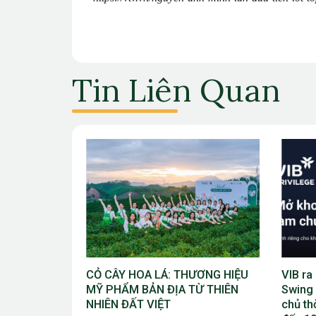
Tin Liên Quan
ƯƠNG HIỆU
VIB ra mắt chương trình “VIB
Giải V
Ừ THIÊN
Swing – Mở khóa đặc quyền, làm
Bắc Ni
chủ thời cuộc” với ưu đãi Golf lên
Cúp TĐ