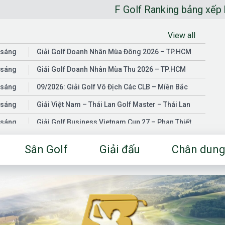
F Golf Ranking bảng xếp hạng golfe
View all
 sáng
Giải Golf Doanh Nhân Mùa Đông 2026 – TP.HCM
 sáng
Giải Golf Doanh Nhân Mùa Thu 2026 – TP.HCM
 sáng
09/2026: Giải Golf Vô Địch Các CLB – Miền Bắc
 sáng
Giải Việt Nam – Thái Lan Golf Master – Thái Lan
 sáng
Giải Golf Business Vietnam Cup 27 – Phan Thiết
 sáng
Giải Golf Doanh Nhân Mùa Hè 2026 – Đồng Nai
Sân Golf
Giải đấu
Chân dung
 sáng
Giải Golf Vô Địch Các CLB – Miền Nam
03/2026: Giải Golf Doanh Nhân Mùa Xuân 2026 –
 sáng
TP.HCM
 sáng
Fgolf Open Championship – Tây Ninh
 sáng
Golf Business Vietnam Cup 25
Giải Golf Business Vietnam Cup 26 và Giải Vô Địch