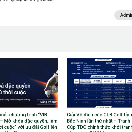
Admi
ô địch các CLB Golf tỉnh
Lộ diện bộ máy điều hành Giả
nh lần thứ nhất – Tranh
địch các CLB Golf tỉnh Bắc Ni
C chính thức khởi tranh
lần thứ nhất