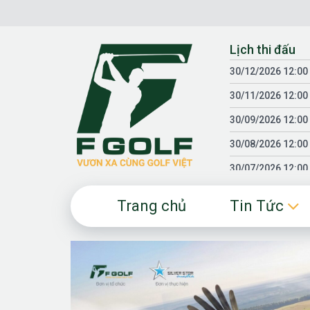
Chuyển
đến
nội
Lịch thi đấu
dung
30/12/2026 12:00
30/11/2026 12:00
30/09/2026 12:00
30/08/2026 12:00
30/07/2026 12:00
30/06/2026 12:00
Trang chủ
Tin Tức
30/05/2026 12:00
30/03/2026 12:00
30/01/2026 12:00
18/04/2025 12:00