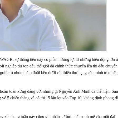
 WAGR, sự thăng tiến này có phần hưởng lợi từ những biến động lớn ở
olf nghiệp dư top đầu thế giới đã chính thức chuyển lên thi đấu chuyên
golfer ở nhóm bám đuổi bên dưới cải thiện thứ hạng của mình trên bản
quả hoàn toàn xứng đáng với những gì Nguyễn Anh Minh đã thể hiện. Sau
g về 5 chiến thắng và có tới 15 lần lọt vào Top 10, khẳng định phong đ
g xếp hạng tuần này cũng ghi nhận sự bứt phá mạnh mẽ của một đại