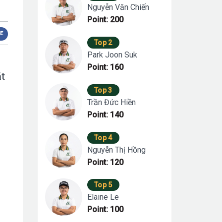
Nguyễn Văn Chiến
Point: 200
E
Top 2
Park Joon Suk
Point: 160
ặt
Top 3
Trần Đức Hiền
Point: 140
Top 4
Nguyễn Thị Hồng
Point: 120
Top 5
Elaine Le
Point: 100