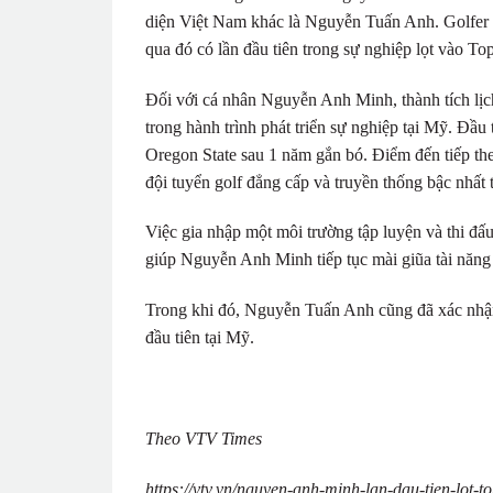
diện Việt Nam khác là Nguyễn Tuấn Anh. Golfer 17
qua đó có lần đầu tiên trong sự nghiệp lọt vào To
Đối với cá nhân Nguyễn Anh Minh, thành tích lị
trong hành trình phát triển sự nghiệp tại Mỹ. Đầu
Oregon State sau 1 năm gắn bó. Điểm đến tiếp the
đội tuyển golf đẳng cấp và truyền thống bậc nhấ
Việc gia nhập một môi trường tập luyện và thi đấ
giúp Nguyễn Anh Minh tiếp tục mài giũa tài năng 
Trong khi đó, Nguyễn Tuấn Anh cũng đã xác nhận
đầu tiên tại Mỹ.
Theo VTV Times
https://vtv.vn/nguyen-anh-minh-lan-dau-tien-lot-t