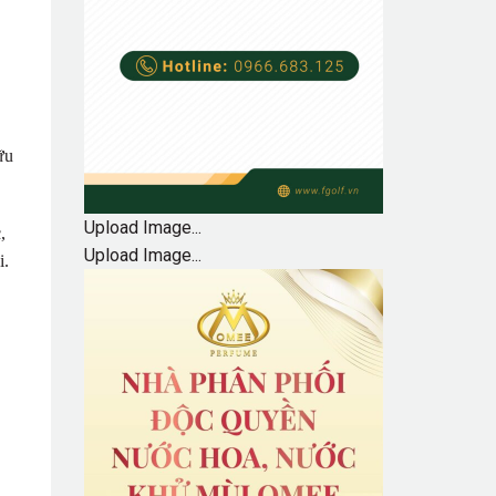
ữu
Upload Image...
,
Upload Image...
i.