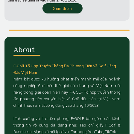
Giải đấu sẽ diễn ra vào ngày
21/08/2026.
Xem thêm
About
F-Golf Tổ Hợp Truyền Thông Đa Phương Tiện Về Golf Hàng
Đầu Việt Nam
Nắm bắt được xu hướng phát triển mạnh mẽ của ngành
công nghiệp Golf trên thế giới nói chung và Việt Nam nói
riêng trong giai đoạn hiện nay, F-GOLF Tổ hợp truyền thông
đa phương tiện chuyên biệt về Golf đầu tiên tại Việt Nam
chính thức ra mắt cộng đồng vào tháng 10/2023.
Lĩnh xướng vai trò tiên phong, F-GOLF bao gồm các kênh
thông tin vô cùng đa dạng như: Tạp chí giấy F-Golf &
Bussiness, Mạng xã hội fgolf.vn, Fanpage, YouTube, TikTok...