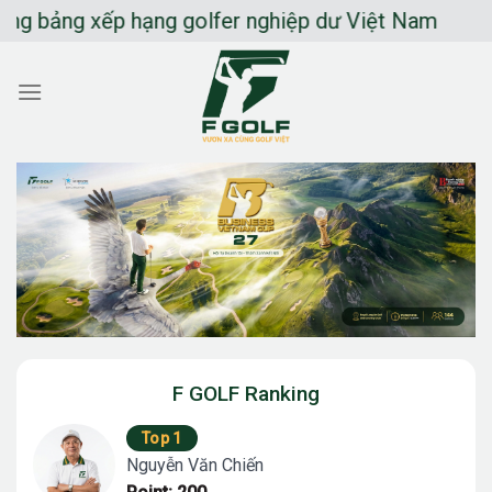
Chuyển
bảng xếp hạng golfer nghiệp dư Việt Nam
đến
nội
dung
F GOLF Ranking
Top 1
Nguyễn Văn Chiến