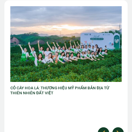
ẢN ĐỊA TỪ
VIB ra mắt chương trình “VIB Swing – Mở khóa đặc
làm chủ thời cuộc” với ưu đãi Golf lên đến 10 triệu