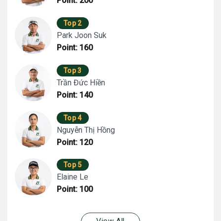
Point: 200
Top 2
Park Joon Suk
Point: 160
Top 3
Trần Đức Hiền
Point: 140
Top 4
Nguyễn Thị Hồng
Point: 120
Top 5
Elaine Le
Point: 100